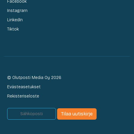
Facebook
Instagram
LinkedIn
Tiktok
© Olutposti Media Oy 2026
Evästeasetukset
Rekisteriseloste
Tilaa uutiskirje