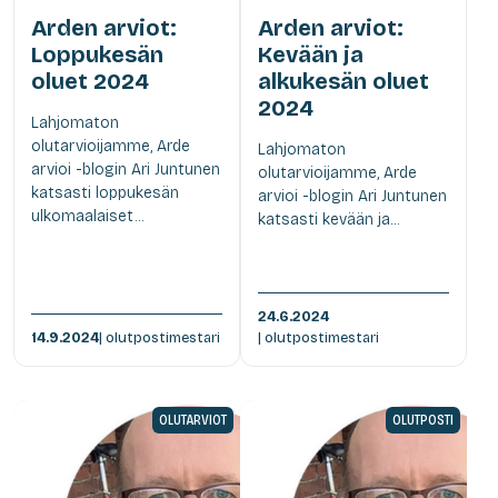
Arden arviot:
Arden arviot:
Loppukesän
Kevään ja
oluet 2024
alkukesän oluet
2024
Lahjomaton
olutarvioijamme, Arde
Lahjomaton
arvioi -blogin Ari Juntunen
olutarvioijamme, Arde
katsasti loppukesän
arvioi -blogin Ari Juntunen
ulkomaalaiset...
katsasti kevään ja...
24.6.2024
14.9.2024
| olutpostimestari
| olutpostimestari
OLUTARVIOT
OLUTPOSTI