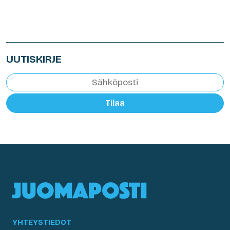
UUTISKIRJE
Tilaa
YHTEYSTIEDOT