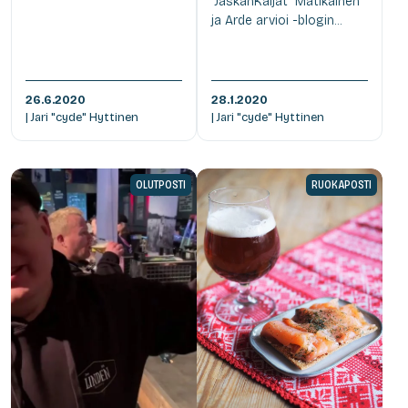
"JaskanKaljat" Matikainen
ja Arde arvioi -blogin...
26.6.2020
28.1.2020
| Jari "cyde" Hyttinen
| Jari "cyde" Hyttinen
OLUTPOSTI
RUOKAPOSTI