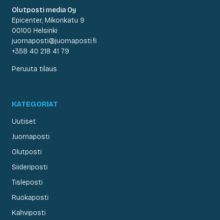
Olutposti media Oy
Epicenter, Mikonkatu 9
00100 Helsinki
juomaposti@juomaposti.fi
+358 40 218 41 79
Peruuta tilaus
KATEGORIAT
Uutiset
Juomaposti
Olutposti
Siideriposti
Tisleposti
Ruokaposti
Kahviposti