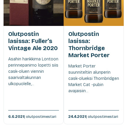
Olutpostin
Olutpostin
lasissa: Fuller’s
lasissa:
Vintage Ale 2020
Thornbridge
Market Porter
Asahin hankkima Lontoon
perinnepanimo lopetti siis
Market Porter
cask-oluen viennin
suunniteltiin alunperin
saarivaltakunnan
cask-olueksi Thornbridgen
ulkopuolelle,...
Market Cat -pubin
avajaisiin...
6.6.2021
| olutpostimestari
24.4.2021
| olutpostimestari