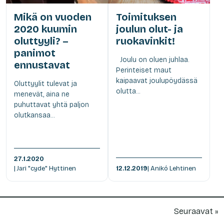
Mikä on vuoden
Toimituksen
2020 kuumin
joulun olut- ja
oluttyyli? –
ruokavinkit!
panimot
Joulu on oluen juhlaa.
ennustavat
Perinteiset maut
kaipaavat joulupöydässä
Oluttyylit tulevat ja
olutta...
menevät, aina ne
puhuttavat yhtä paljon
olutkansaa...
27.1.2020
| Jari "cyde" Hyttinen
12.12.2019
| Anikó Lehtinen
Seuraavat »