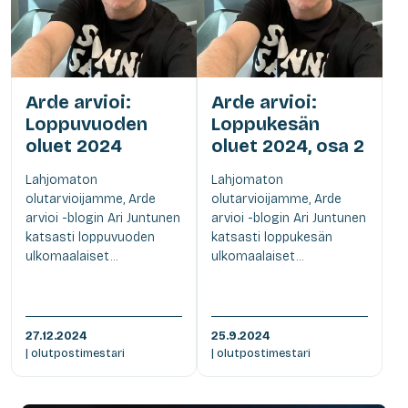
Arde arvioi:
Arde arvioi:
Loppuvuoden
Loppukesän
oluet 2024
oluet 2024, osa 2
Lahjomaton
Lahjomaton
olutarvioijamme, Arde
olutarvioijamme, Arde
arvioi -blogin Ari Juntunen
arvioi -blogin Ari Juntunen
katsasti loppuvuoden
katsasti loppukesän
ulkomaalaiset...
ulkomaalaiset...
27.12.2024
25.9.2024
| olutpostimestari
| olutpostimestari