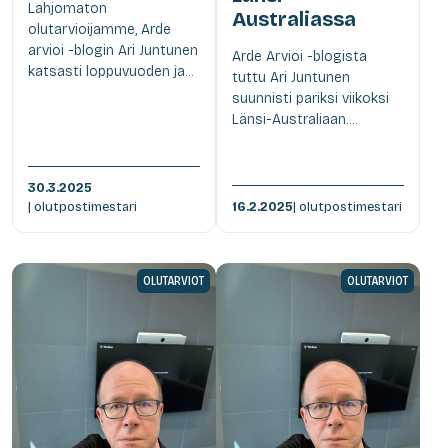
Lahjomaton
Australiassa
olutarvioijamme, Arde
arvioi -blogin Ari Juntunen
Arde Arvioi -blogista
katsasti loppuvuoden ja...
tuttu Ari Juntunen
suunnisti pariksi viikoksi
Länsi-Australiaan....
30.3.2025
| olutpostimestari
16.2.2025
| olutpostimestari
OLUTARVIOT
OLUTARVIOT