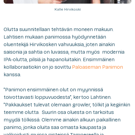
Kalle Hirvikoski
Olutta suunnitellaan tehtävän moneen makuun.
Lahtisen mukaan panimossa hyödynnetään
oluentekijä Hirvikosken vahvuuksia, joten ainakin
saisonia ja sahtia on luvassa, mutta myös modernia
IPA-olutta, pilsiä ja hapanoluitakin. Ensimmäinen
kollaboraatiokin on jo sovittu
Paloaseman Panimon
kanssa.
”Panimon ensimmäinen olut on myynnissä
toivottavasti loppuvuodesta”, kertoo Lahtinen.
”Pakkaukset tulevat olemaan growler, tölkit ja kegiinkin
teemme olutta. Suurin osa oluesta on tarkoitus
myydä tölkissä. Olemme ainakin alkuun paikallinen
panimo, jonka oluita saa omasta kaupasta ja
valikoidusti muissa pisteissä Tampereella ja