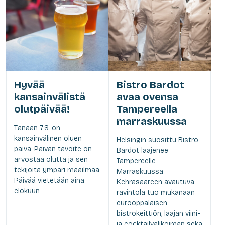
Hyvää
Bistro Bardot
kansainvälistä
avaa ovensa
olutpäivää!
Tampereella
marraskuussa
Tänään 7.8. on
kansainvälinen oluen
Helsingin suosittu Bistro
päivä. Päivän tavoite on
Bardot laajenee
arvostaa olutta ja sen
Tampereelle.
tekijöitä ympäri maailmaa.
Marraskuussa
Päivää vietetään aina
Kehräsaareen avautuva
elokuun...
ravintola tuo mukanaan
eurooppalaisen
bistrokeittiön, laajan viini-
ja cocktailvalikoiman sekä