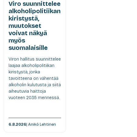
Viro suunnittelee
alkoholipolitiikan
kiristystä,
muutokset
voivat näkyä
myös
suomalaisille
Viron hallitus suunnittelee
laajaa alkoholipolitiikan
kiristystä, jonka
tavoitteena on vähentää
alkoholin kulutusta ja siitä
aiheutuvia haittoja
vuoteen 2035 mennessä.
6.8.2026
| Anikó Lehtinen