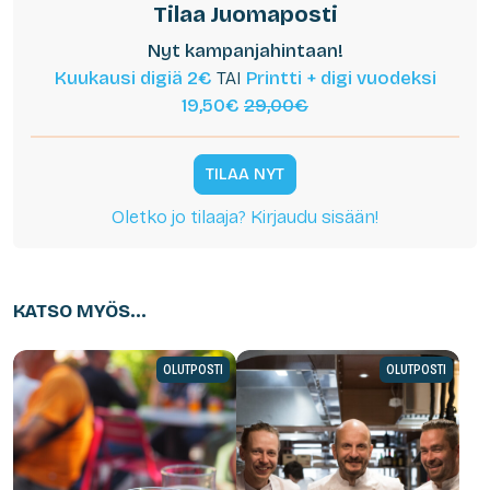
Tilaa Juomaposti
Nyt kampanjahintaan!
Kuukausi digiä 2€
TAI
Printti + digi vuodeksi
19,50€
29,00€
TILAA NYT
Oletko jo tilaaja? Kirjaudu sisään!
KATSO MYÖS...
OLUTPOSTI
OLUTPOSTI