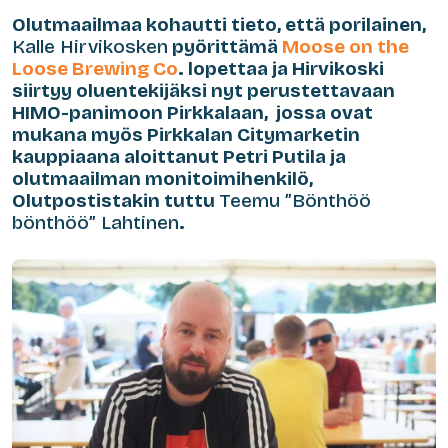
Olutmaailmaa kohautti tieto, että porilainen,
Kalle Hirvikosken
pyörittämä
Moose on the
Loose Brewing Co
. lopettaa ja Hirvikoski
siirtyy oluentekijäksi nyt perustettavaan
HIMO-panimoon Pirkkalaan, jossa ovat
mukana myös Pirkkalan Citymarketin
kauppiaana aloittanut Petri Putila ja
olutmaailman monitoimihenkilö,
Olutpostistakin tuttu
Teemu ”Bönthöö
bönthöö” Lahtinen
.