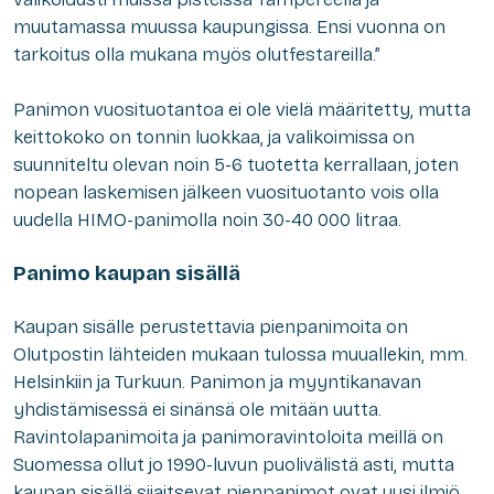
muutamassa muussa kaupungissa. Ensi vuonna on
tarkoitus olla mukana myös olutfestareilla.”
Panimon vuosituotantoa ei ole vielä määritetty, mutta
keittokoko on tonnin luokkaa, ja valikoimissa on
suunniteltu olevan noin 5-6 tuotetta kerrallaan, joten
nopean laskemisen jälkeen vuosituotanto vois olla
uudella HIMO-panimolla noin 30-40 000 litraa.
Panimo kaupan sisällä
Kaupan sisälle perustettavia pienpanimoita on
Olutpostin lähteiden mukaan tulossa muuallekin, mm.
Helsinkiin ja Turkuun. Panimon ja myyntikanavan
yhdistämisessä ei sinänsä ole mitään uutta.
Ravintolapanimoita ja panimoravintoloita meillä on
Suomessa ollut jo 1990-luvun puolivälistä asti, mutta
kaupan sisällä sijaitsevat pienpanimot ovat uusi ilmiö