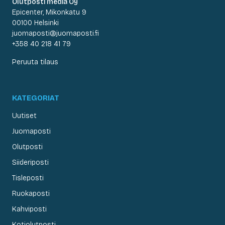
Olutposti media Oy
Epicenter, Mikonkatu 9
00100 Helsinki
juomaposti@juomaposti.fi
+358 40 218 41 79
Peruuta tilaus
KATEGORIAT
Uutiset
Juomaposti
Olutposti
Siideriposti
Tisleposti
Ruokaposti
Kahviposti
Kotiolutposti