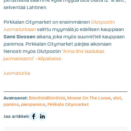
perusteella saamme kyllä myydä ulos oluita 12 % asti”,
selventää Lahtinen.
Pirkkalan Citymarket on ensimmäinen
Olutpostin
Juomatutkaan
valittu myymälä jo edellisen kauppiaan
Sami Sivosen
aikana, joka myös suunnitteli kauppaan
panimoa. Pirkkalan Citymarket pärjäsi aikoinaan
hienosti myös Olutpostin
”Anna ilmi laadukas
juomaosasto” –kilpailussa.
Juomatutka
Avainsanat:
BönthööBönthöö
,
Moose On The Loose
,
olut
,
panimo
,
pienpanimo
,
Pirkkala Citymarket
Jaa artikkeli: