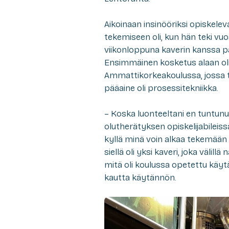
Aikoinaan insinööriksi opiskel
tekemiseen oli, kun hän teki vu
viikonloppuna kaverin kanssa pant
Ensimmäinen kosketus alaan ol
Ammattikorkeakoulussa, jossa tu
pääaine oli prosessitekniikka.
– Koska luonteeltani en tuntunut
olutherätyksen opiskelijabileis
kyllä minä voin alkaa tekemään 
siellä oli yksi kaveri, joka välill
mitä oli koulussa opetettu käyt
kautta käytännön.