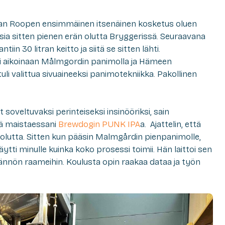
evan Roopen ensimmäinen itsenäinen kosketus oluen
osia sitten pienen erän olutta Bryggerissä. Seuraavana
iin 30 litran keitto ja siitä se sitten lähti.
i aikoinaan Målmgordin panimolla ja Hämeen
li valittua sivuaineeksi panimotekniikka. Pakollinen
 soveltuvaksi perinteiseksi insinööriksi, sain
sä maistaessani
Brewdogin PUNK IPA
a. Ajattelin, että
olutta. Sitten kun pääsin Malmgårdin pienpanimolle,
ä näytti minulle kuinka koko prosessi toimii. Hän laittoi sen
ännön raameihin. Koulusta opin raakaa dataa ja työn