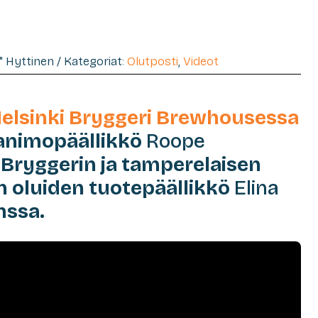
e" Hyttinen / Kategoriat:
Olutposti
,
Videot
elsinki Bryggeri Brewhousessa
animopäällikkö
Roope
Bryggerin ja tamperelaisen
 oluiden tuotepäällikkö
Elina
nssa.