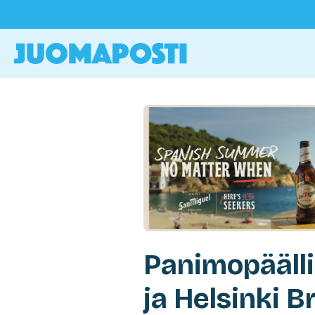
Panimopääll
ja Helsinki 