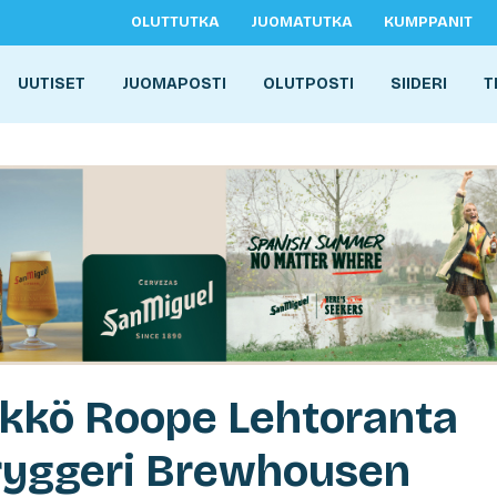
OLUTTUTKA
JUOMATUTKA
KUMPPANIT
UUTISET
JUOMAPOSTI
OLUTPOSTI
SIIDERI
T
ikkö Roope Lehtoranta
Bryggeri Brewhousen