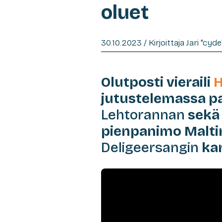
oluet
30.10.2023 / Kirjoittaja Jari "cyd
Olutposti vieraili
H
jutustelemassa p
Lehtorannan
sekä 
pienpanimo Maltin
Deligeersangin
ka