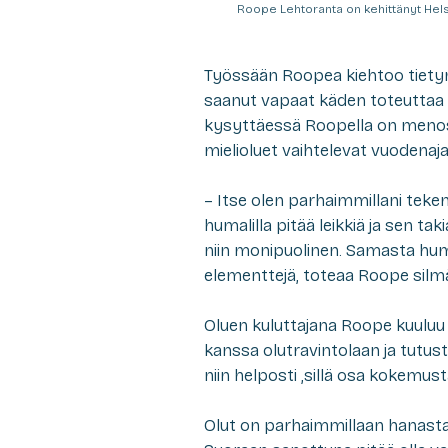
Roope Lehtoranta on kehittänyt Hels
Työssään Roopea kiehtoo tietyn
saanut vapaat käden toteuttaa i
kysyttäessä Roopella on menossa
mielioluet vaihtelevat vuodena
– Itse olen parhaimmillani teke
humalilla pitää leikkiä ja sen t
niin monipuolinen. Samasta humal
elementtejä, toteaa Roope silmä
Oluen kuluttajana Roope kuuluu
kanssa olutravintolaan ja tutus
niin helposti ,sillä osa kokemu
Olut on parhaimmillaan hanasta 