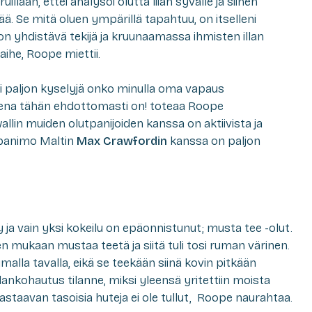
llaan, ettei analysoi olutta liian syvälle ja siihen
ää. Se mitä oluen ympärillä tapahtuu, on itselleni
on yhdistävä tekijä ja kruunaamassa ihmisten illan
aihe, Roope miettii.
li paljon kyselyjä onko minulla oma vapaus
sena tähän ehdottomasti on! toteaa Roope
llin muiden olutpanijoiden kanssa on aktiivista ja
 panimo Maltin
Max Crawfordin
kanssa on paljon
y ja vain yksi kokeilu on epäonnistunut; musta tee -olut.
n mukaan mustaa teetä ja siitä tuli tosi ruman värinen.
malla tavalla, eikä se teekään siinä kovin pitkään
lankohautus tilanne, miksi yleensä yritettiin moista
vastaavan tasoisia huteja ei ole tullut, Roope naurahtaa.