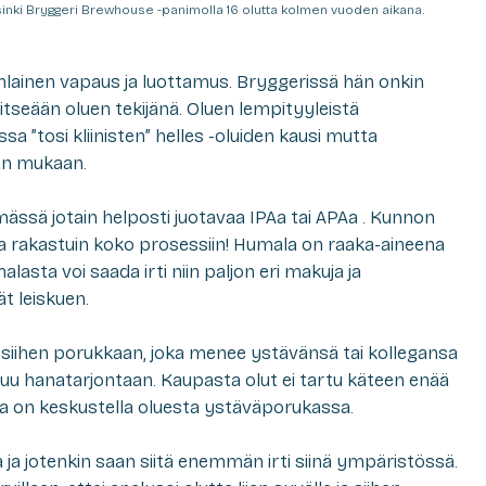
inki Bryggeri Brewhouse -panimolla 16 olutta kolmen vuoden aikana.
lainen vapaus ja luottamus. Bryggerissä hän onkin
tseään oluen tekijänä. Oluen lempityyleistä
 ”tosi kliinisten” helles -oluiden kausi mutta
jan mukaan.
mässä jotain helposti juotavaa IPAa tai APAa . Kunnon
akia rakastuin koko prosessiin! Humala on raaka-aineena
asta voi saada irti niin paljon eri makuja ja
t leiskuen.
 siihen porukkaan, joka menee ystävänsä tai kollegansa
tuu hanatarjontaan. Kaupasta olut ei tartu käteen enää
sta on keskustella oluesta ystäväporukassa.
ja jotenkin saan siitä enemmän irti siinä ympäristössä.