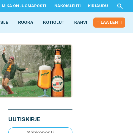
MIKÄ ON JUOMAPOSTI
NÄKÖISLEHTI
KIRJAUDU
ISLE
RUOKA
KOTIOLUT
KAHVI
TILAA LEHTI
UUTISKIRJE