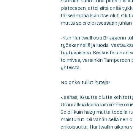
Suoraan sanottuna pitää olla varui
pisteeseen, ettei siitä enää tykk
tärkeämpää kuin itse olut. Olut 
mutta se ei ole itsessään juhlan 
-Kun Hartwall osti Bryggerin tu
työskennellä ja luoda. Vastauk
tyytyväisenä. Keskustelu Hartwa
toimivaa, varsinkin Tampereen
yhteistä.
No onko tullut huteja?
-Jaahas, 16 uutta olutta kehitett
Urani alkuaikoina laitoimme olue
Se oli kuin hazy mutta todella ru
maistunut. Oli vähän sellainen o
erikoisuutta. Hartwallin aikana 