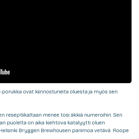
 IT-porukka ovat kiinnostuneita oluesta ja myös sen
nen reseptiikaltaan menee tosi äkkiä numeroihin. Sen
 puolelta on aika kiehtova katalyytti oluen
 Helsinki Bryggeri Brewhousen panimoa vetävä Roope