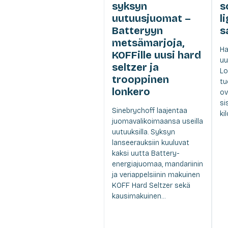
syksyn
s
uutuusjuomat –
l
Batteryyn
s
metsämarjoja,
Ha
KOFFille uusi hard
uu
seltzer ja
Lo
trooppinen
tu
lonkero
ov
si
Sinebrychoff laajentaa
ki
juomavalikoimaansa useilla
uutuuksilla. Syksyn
lanseerauksiin kuuluvat
kaksi uutta Battery-
energiajuomaa, mandariinin
ja veriappelsiinin makuinen
KOFF Hard Seltzer sekä
kausimakuinen...