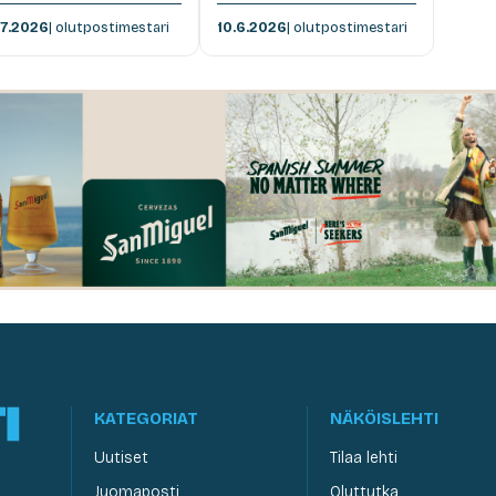
.7.2026
| olutpostimestari
10.6.2026
| olutpostimestari
KATEGORIAT
NÄKÖISLEHTI
Uutiset
Tilaa lehti
Juomaposti
Oluttutka