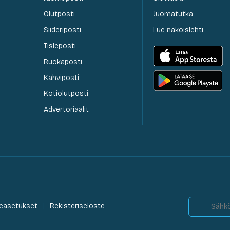
Olutposti
Juomatutka
Siideriposti
Lue näköislehti
Tisleposti
Ruokaposti
Kahviposti
Kotiolutposti
Advertoriaalit
easetukset
Rekisteriseloste