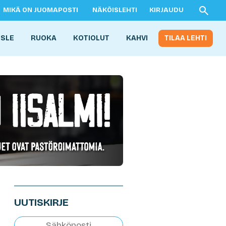
MIKÄ ON JUOMAPOSTI
NÄKÖISLEHTI
KIRJAUDU
ISLE
RUOKA
KOTIOLUT
KAHVI
TILAA LEHTI
UUTISKIRJE