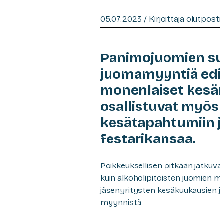
05.07.2023 / Kirjoittaja olutpos
Panimojuomien suu
juomamyyntiä edi
monenlaiset kesän
osallistuvat myös 
kesätapahtumiin j
festarikansaa.
Poikkeuksellisen pitkään jatku
kuin alkoholipitoisten juomien m
jäsenyritysten kesäkuukausien
myynnistä.