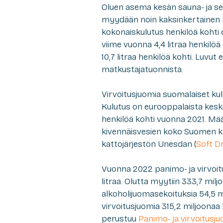
Oluen asema kesän sauna- ja s
myydään noin kaksinkertainen
kokonaiskulutus henkilöä kohti ol
viime vuonna 4,4 litraa henkilöä
10,7 litraa henkilöä kohti. Luvut
matkustajatuonnista.
Virvoitusjuomia suomalaiset kulu
Kulutus on eurooppalaista keski
henkilöä kohti vuonna 2021. Mää
kivennäisvesien koko Suomen k
kattojärjestön Unesdan (
Soft D
Vuonna 2022 panimo- ja virvoit
litraa. Olutta myytiin 333,7 miljo
alkoholijuomasekoituksia 54,5 milj
virvoitusjuomia 315,2 miljoonaa li
perustuu
Panimo- ja virvoitusjuo