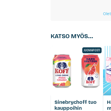
Olet
KATSO MYÖS...
JUOMAPOSTI
Sinebrychoff tuo
H
kauppoihin
m