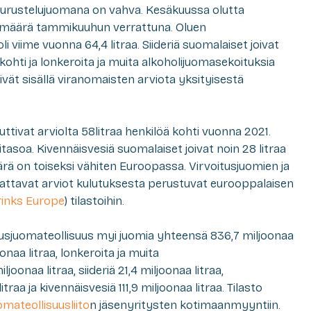
eurustelujuomana on vahva. Kesäkuussa olutta
 määrä tammikuuhun verrattuna. Oluen
i viime vuonna 64,4 litraa. Siideriä suomalaiset joivat
 kohti ja lonkeroita ja muita alkoholijuomasekoituksia
 eivät sisällä viranomaisten arviota yksityisestä
ttivat arviolta 58litraa henkilöä kohti vuonna 2021.
tasoa. Kivennäisvesiä suomalaiset joivat noin 28 litraa
rä on toiseksi vähiten Euroopassa. Virvoitusjuomien ja
attavat arviot kulutuksesta perustuvat eurooppalaisen
rinks Europe
) tilastoihin.
usjuomateollisuus myi juomia yhteensä 836,7 miljoonaa
onaa litraa, lonkeroita ja muita
oonaa litraa, siideriä 21,4 miljoonaa litraa,
traa ja kivennäisvesiä 111,9 miljoonaa litraa. Tilasto
mateollisuus­liito
n jäsenyritysten kotimaanmyyntiin.