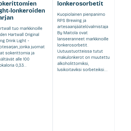
okerittomien
lonkerosorbetit
ight-lonkeroiden
Kuopiolainen pienpanimo
arjan
RPS Brewing ja
artesaanijäätelövalmistaja
rtwall tuo markkinoille
By Maitola ovat
den Hartwall Original
lanseeranneet markkinoille
ng Drink Light -
lonkerosorbetit.
otesarjan, jonka juomat
Uutuustuotteissa tutut
at sokerittomia ja
makulonkerot on muutettu
sältävät alle 100
alkoholittomiksi,
lokaloria 0,33...
lusikoitaviksi sorbeteiksi....