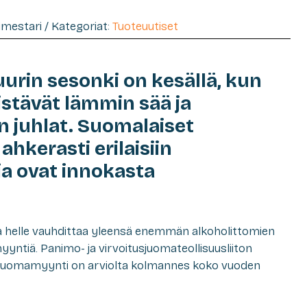
timestari / Kategoriat:
Tuoteuutiset
rin sesonki on kesällä, kun
stävät lämmin sää ja
 juhlat. Suomalaiset
ahkerasti erilaisiin
a ovat innokasta
va helle vauhdittaa yleensä enemmän alkoholittomien
yyntiä. Panimo- ja virvoitusjuomateollisuusliiton
 juomamyynti on arviolta kolmannes koko vuoden