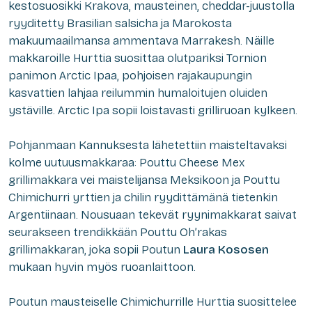
kestosuosikki Krakova, mausteinen, cheddar-juustolla
ryyditetty Brasilian salsicha ja Marokosta
makuumaailmansa ammentava Marrakesh. Näille
makkaroille Hurttia suosittaa olutpariksi Tornion
panimon Arctic Ipaa, pohjoisen rajakaupungin
kasvattien lahjaa reilummin humaloitujen oluiden
ystäville. Arctic Ipa sopii loistavasti grilliruoan kylkeen.
Pohjanmaan Kannuksesta lähetettiin maisteltavaksi
kolme uutuusmakkaraa: Pouttu Cheese Mex
grillimakkara vei maistelijansa Meksikoon ja Pouttu
Chimichurri yrttien ja chilin ryydittämänä tietenkin
Argentiinaan. Nousuaan tekevät ryynimakkarat saivat
seurakseen trendikkään Pouttu Oh’rakas
grillimakkaran, joka sopii Poutun
Laura Kososen
mukaan hyvin myös ruoanlaittoon.
Poutun mausteiselle Chimichurrille Hurttia suosittelee