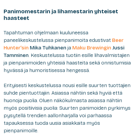
Panimomestarin ja lihamestarin yhteiset
haasteet
Tapahtuman ohjelmaan kuuluneessa
paneelikeskustelussa pienpanimoita edustivat
Beer
Hunter’sin
Mika Tuhkanen
ja
Maku Brewingin
Jussi
Tamminen
. Keskustelussa tuotiin esille lihavalmistajien
ja pienpanimoiden yhteisiä haasteita sekä onnistumisia
hyvässä ja humoristisessa hengessä.
Erityisesti keskustelussa nousi esille suurten tuottajien
suhde pientuottajiin. Asiassa nähtiin sekä hyviä että
huonoja puolia. Oluen näkökulmasta asiassa nähtiin
myös positiivisia puolia: Suurten panimoiden pyrkimys
pysytellä trendien aallonharjalla voi parhaassa
tapauksessa tuoda uusia asiakkaita myös
pienpanimoille.