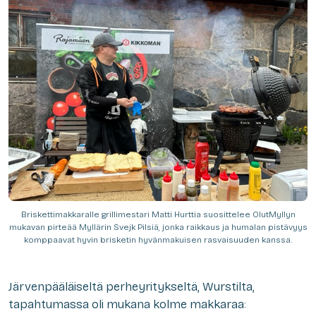
Briskettimakkaralle grillimestari Matti Hurttia suosittelee OlutMyllyn
mukavan pirteää Myllärin Svejk Pilsiä, jonka raikkaus ja humalan pistävyys
komppaavat hyvin brisketin hyvänmakuisen rasvaisuuden kanssa.
Järvenpääläiseltä perheyritykseltä, Wurstilta,
tapahtumassa oli mukana kolme makkaraa: