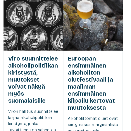
Viro suunnittelee
Euroopan
alkoholipolitiikan
ensimmäinen
kiristystä,
alkoholiton
muutokset
olutfestivaali ja
voivat näkyä
maailman
myös
ensimmäinen
suomalaisille
kilpailu kertovat
muutoksesta
Viron hallitus suunnittelee
laajaa alkoholipolitiikan
Alkoholittomat oluet ovat
kiristystä, jonka
siirtymässä marginaalista
tavoitteena on vähentää
volyymituotteiksi.