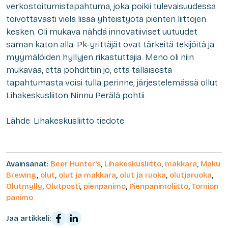
verkostoitumistapahtuma, joka poikii tulevaisuudessa
toivottavasti vielä lisää yhteistyötä pienten liittojen
kesken. Oli mukava nähdä innovatiiviset uutuudet
saman katon alla. Pk-yrittäjät ovat tärkeitä tekijöitä ja
myymälöiden hyllyjen rikastuttajia. Meno oli niin
mukavaa, että pohdittiin jo, että tällaisesta
tapahtumasta voisi tulla perinne, järjestelemässä ollut
Lihakeskusliiton Ninnu Perälä pohtii.
Lähde: Lihakeskusliitto tiedote
Avainsanat:
Beer Hunter's
,
Lihakeskusliitto
,
makkara
,
Maku
Brewing
,
olut
,
olut ja makkara
,
olut ja ruoka
,
olutjaruoka
,
Olutmylly
,
Olutposti
,
pienpanimo
,
Pienpanimoliitto
,
Tornion
panimo
Jaa artikkeli: