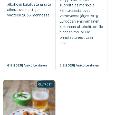
alkoholin kulutusta ja siitä
Tuoreita esimerkkejä
aiheutuvia haittoja
kehityksestä ovat
vuoteen 2035 mennessä.
Varsovassa järjestetty
Euroopan ensimmäinen
kokonaan alkoholittomille
pienpanimo-oluille
omistettu festivaali
sekä...
6.8.2026
| Anikó Lehtinen
5.8.2026
| Anikó Lehtinen
OLUTPOSTI