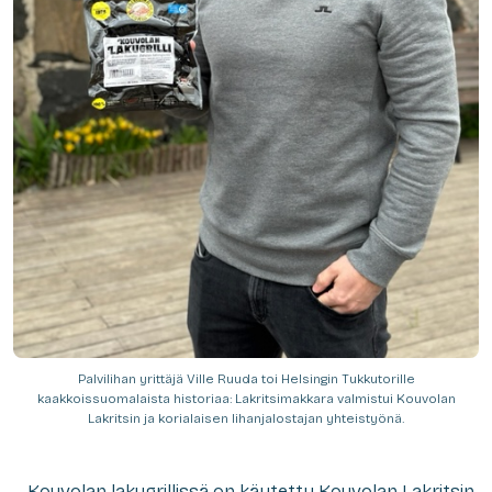
Palvilihan yrittäjä Ville Ruuda toi Helsingin Tukkutorille
kaakkoissuomalaista historiaa: Lakritsimakkara valmistui Kouvolan
Lakritsin ja korialaisen lihanjalostajan yhteistyönä.
– Kouvolan lakugrillissä on käytetty Kouvolan Lakritsin