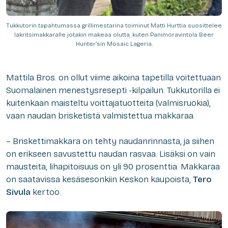
Tukkutorin tapahtumassa grillimestarina toiminut Matti Hurttia suosittelee
lakritsimakkaralle jotakin makeaa olutta, kuten Panimoravintola Beer
Hunter’sin Mosaic Lageria.
Mattila Bros. on ollut viime aikoina tapetilla voitettuaan
Suomalainen menestysresepti -kilpailun. Tukkutorilla ei
kuitenkaan maisteltu voittajatuotteita (valmisruokia),
vaan naudan brisketistä valmistettua makkaraa.
– Briskettimakkara on tehty naudanrinnasta, ja siihen
on erikseen savustettu naudan rasvaa. Lisäksi on vain
mausteita, lihapitoisuus on yli 90 prosenttia. Makkaraa
on saatavissa kesäsesonkiin Keskon kaupoista,
Tero
Sivula
kertoo.