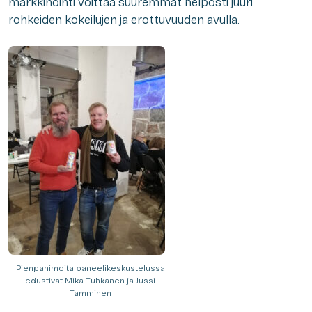
markkinointi voittaa suuremmat helposti juuri
rohkeiden kokeilujen ja erottuvuuden avulla.
Pienpanimoita paneelikeskustelussa
edustivat Mika Tuhkanen ja Jussi
Tamminen