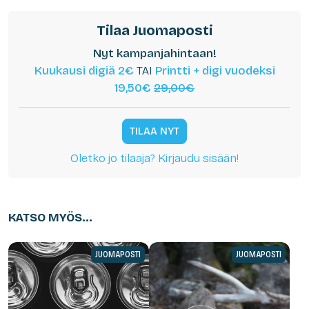
Tilaa Juomaposti
Nyt kampanjahintaan!
Kuukausi digiä 2€
TAI
Printti + digi vuodeksi
19,50€
29,00€
TILAA NYT
Oletko jo tilaaja? Kirjaudu sisään!
KATSO MYÖS...
JUOMAPOSTI
JUOMAPOSTI