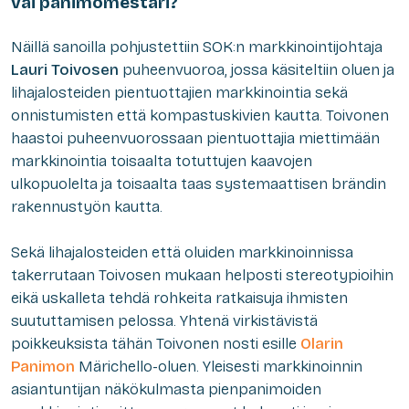
vai panimomestari?
Näillä sanoilla pohjustettiin SOK:n markkinointijohtaja
Lauri Toivosen
puheenvuoroa, jossa käsiteltiin oluen ja
lihajalosteiden pientuottajien markkinointia sekä
onnistumisten että kompastuskivien kautta. Toivonen
haastoi puheenvuorossaan pientuottajia miettimään
markkinointia toisaalta totuttujen kaavojen
ulkopuolelta ja toisaalta taas systemaattisen brändin
rakennustyön kautta.
Sekä lihajalosteiden että oluiden markkinoinnissa
takerrutaan Toivosen mukaan helposti stereotypioihin
eikä uskalleta tehdä rohkeita ratkaisuja ihmisten
suututtamisen pelossa. Yhtenä virkistävistä
poikkeuksista tähän Toivonen nosti esille
Olarin
Panimon
Märichello-oluen. Yleisesti markkinoinnin
asiantuntijan näkökulmasta pienpanimoiden