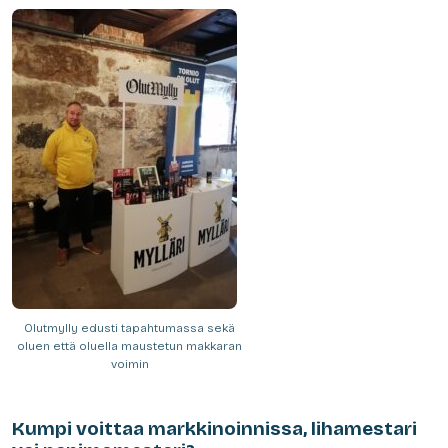
Olutmylly edusti tapahtumassa sekä
oluen että oluella maustetun makkaran
voimin
Kumpi voittaa markkinoinnissa, lihamestari