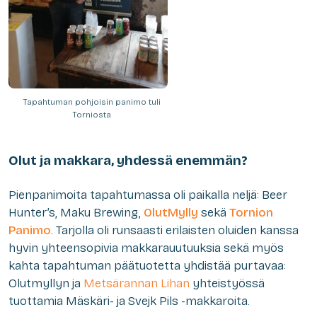
Tapahtuman pohjoisin panimo tuli
Torniosta
Olut ja makkara, yhdessä enemmän?
Pienpanimoita tapahtumassa oli paikalla neljä: Beer
Hunter’s, Maku Brewing,
OlutMylly
sekä
Tornion
Panimo
. Tarjolla oli runsaasti erilaisten oluiden kanssa
hyvin yhteensopivia makkarauutuuksia sekä myös
kahta tapahtuman päätuotetta yhdistää purtavaa:
Olutmyllyn ja
Metsärannan Lihan
yhteistyössä
tuottamia Mäskäri- ja Svejk Pils -makkaroita.