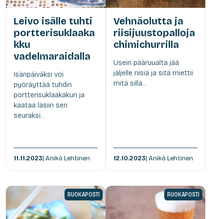
Leivo isälle tuhti
Vehnäolutta ja
portterisuklaaka
riisijuustopalloja
kku
chimichurrilla
vadelmaraidalla
Usein pääruualta jää
jäljelle riisiä ja sitä miettii
Isänpäiväksi voi
mitä sillä...
pyöräyttää tuhdin
portterisuklaakakun ja
kaataa lasiin sen
seuraksi...
11.11.2023
| Anikó Lehtinen
12.10.2023
| Anikó Lehtinen
RUOKAPOSTI
RUOKAPOSTI