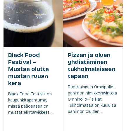
Black Food
Pizzan ja oluen
Festival –
yhdistäminen
Mustaa olutta
tukholmalaiseen
mustan ruuan
tapaan
kera
Ruotsalaisen Omnipollo-
panimon nimikkoravintola
Black Food Festival on
Omnipollo—´s Hat
kaupunkitapahtuma,
Tukholmassa on kuuluisa
missä pääosassa on
panimon oluiden...
mustat elintarvikkeet....