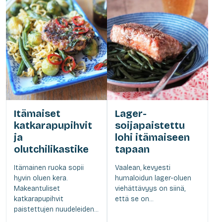
Itämaiset
Lager-
katkarapupihvit
soijapaistettu
ja
lohi itämaiseen
olutchilikastike
tapaan
Itämainen ruoka sopii
Vaalean, kevyesti
hyvin oluen kera.
humaloidun lager-oluen
Makeantuliset
viehättävyys on siinä,
katkarapupihvit
että se on...
paistettujen nuudeleiden...