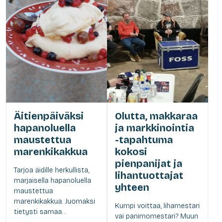
Äitienpäiväksi
Olutta, makkaraa
hapanoluella
ja markkinointia
maustettua
-tapahtuma
marenkikakkua
kokosi
pienpanijat ja
Tarjoa äidille herkullista,
lihantuottajat
marjaisella hapanoluella
yhteen
maustettua
marenkikakkua. Juomaksi
Kumpi voittaa, lihamestari
tietysti samaa...
vai panimomestari? Muun