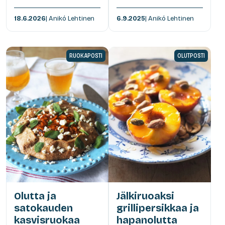
18.6.2026
| Anikó Lehtinen
6.9.2025
| Anikó Lehtinen
RUOKAPOSTI
OLUTPOSTI
Olutta ja
Jälkiruoaksi
satokauden
grillipersikkaa ja
kasvisruokaa
hapanolutta