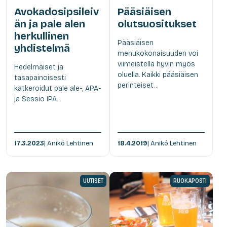
Avokadosipsileiv
Pääsiäisen
än ja pale alen
olutsuositukset
herkullinen
Pääsiäisen
yhdistelmä
menukokonaisuuden voi
viimeistellä hyvin myös
Hedelmäiset ja
oluella. Kaikki pääsiäisen
tasapainoisesti
perinteiset...
katkeroidut pale ale-, APA-
ja Sessio IPA...
17.3.2023
| Anikó Lehtinen
18.4.2019
| Anikó Lehtinen
UUTISET
RUOKAPOSTI