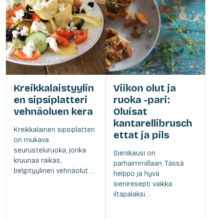
Kreikkalaistyylin
Viikon olut ja
en sipsiplatteri
ruoka -pari:
vehnäoluen kera
Oluisat
kantarellibrusch
Kreikkalainen sipsiplatteri
ettat ja pils
on mukava
seurusteluruoka, jonka
Sienikausi on
kruunaa raikas,
parhaimmillaan. Tässä
belgityylinen vehnäolut....
helppo ja hyvä
sieniresepti vaikka
iltapalaksi....