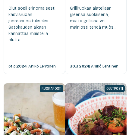
Olut sopii erinomaisesti
Grilliruokaa ajatellaan
kasvisruoan
yleensä suolaisena,
juomasuositukseksi.
mutta grillissä voi
Satokauden aikaan
mainiosti tehdä myös...
kannattaa maistella
olutta...
31.3.2024
| Anikó Lehtinen
30.3.2024
| Anikó Lehtinen
RUOKAPOSTI
OLUTPOSTI