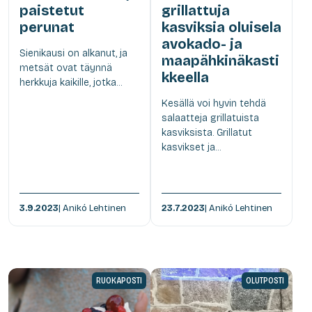
paistetut
grillattuja
perunat
kasviksia oluisela
avokado- ja
Sienikausi on alkanut, ja
maapähkinäkasti
metsät ovat täynnä
kkeella
herkkuja kaikille, jotka...
Kesällä voi hyvin tehdä
salaatteja grillatuista
kasviksista. Grillatut
kasvikset ja...
3.9.2023
| Anikó Lehtinen
23.7.2023
| Anikó Lehtinen
RUOKAPOSTI
OLUTPOSTI