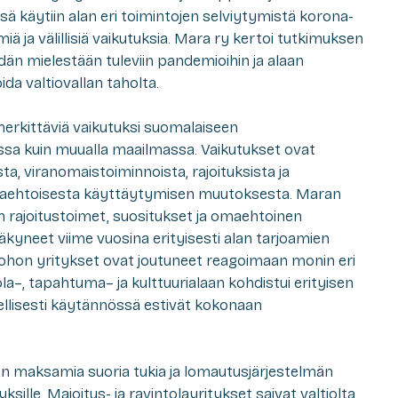
sä käytiin alan eri toimintojen selviytymistä korona-
miä ja välillisiä vaikutuksia. Mara ry kertoi tutkimuksen
dän mielestään tuleviin pandemioihin ja alaan
oida valtiovallan taholta.
 merkittäviä vaikutuksi suomalaiseen
sa kuin muualla maai
lmassa. Vaikutukset ovat
, viranomaistoiminnoista, rajoituksista ja
ehtoisesta
käyttäytymisen
muutoksesta. Maran
an
r
ajoitustoimet,
suositukset
ja
omaehtoinen
kyneet viime vuosina erityise
sti alan tarjoamien
johon yritykset ovat joutuneet reagoimaan monin eri
ola
–
, tapahtuma
–
ja kulttuurialaan kohdistui erityisen
llisesti
käytännössä
estivät
kokonaan
ion maksamia suoria tukia ja lomautusjärjestelmän
ksille. Majoitus- ja ravintolayritykset saivat valtiolta