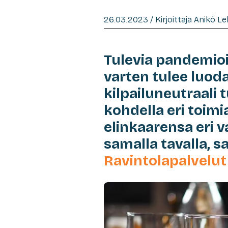
26.03.2023 / Kirjoittaja Anikó L
Tulevia pandemioit
varten tulee luo
kilpailuneutraali 
kohdella eri toimia
elinkaarensa eri v
samalla tavalla, 
Ravintolapalvelut