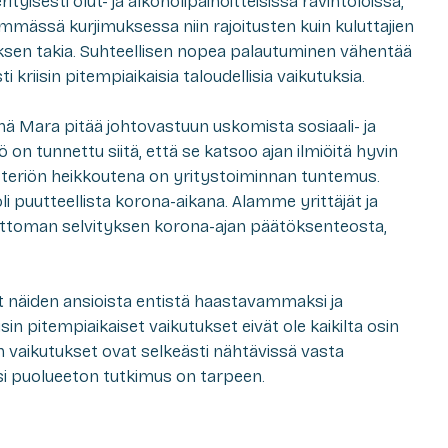
tyisesti olut- ja alkoholipainoitteisissa ravintoloissa,
immässä kurjimuksessa niin rajoitusten kuin kuluttajien
sen takia.
Suhteellisen
nopea
palautuminen
vähentää
ti
kriisin
pitempiaikaisia
taloudellisia
vaikutuksia.
ä Mara pitää johtovastuun uskomista sosiaali- ja
ö on tunnettu siitä, että se katsoo ajan ilmiöitä hyvin
teriön heikkoutena on yritystoiminnan tuntemus.
i puutteellista korona-aikana. Alamme yrittäjät ja
ettoman selvityksen korona-ajan päätöksenteosta,
 näiden ansioista entistä haastavammaksi ja
in pitempiaikaiset vaikutukset eivät ole kaikilta osin
den vaikutukset ovat selkeästi nähtävissä vasta
si puolueeton tutkimus on tarpeen.