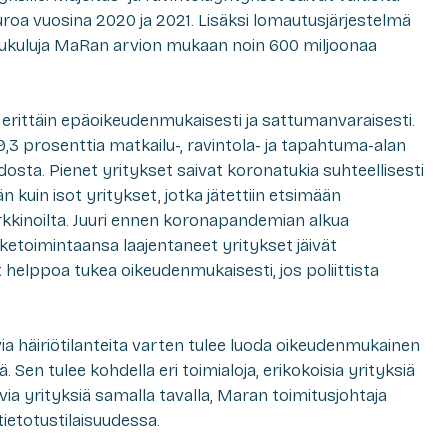
roa vuosina 2020 ja 2021. Lisäksi lomautusjärjestelmä
ivukuluja MaRan arvion mukaan noin 600 miljoonaa
a erittäin epäoikeudenmukaisesti ja sattumanvaraisesti.
9,3 prosenttia matkailu-, ravintola- ja tapahtuma-alan
osta. Pienet yritykset saivat koronatukia suhteellisesti
kuin isot yritykset, jotka jätettiin etsimään
kkinoilta. Juuri ennen koronapandemian alkua
iketoimintaansa laajentaneet yritykset jäivät
llut helppoa tukea oikeudenmukaisesti, jos poliittista
via häiriötilanteita varten tulee luoda oikeudenmukainen
mä. Sen tulee kohdella eri toimialoja, erikokoisia yrityksiä
evia yrityksiä samalla tavalla, Maran toimitusjohtaja
ietotustilaisuudessa.