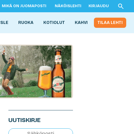
MIKÄ ON JUOMAPOSTI
NÄKÖISLEHTI
KIRJAUDU
ISLE
RUOKA
KOTIOLUT
KAHVI
TILAA LEHTI
UUTISKIRJE