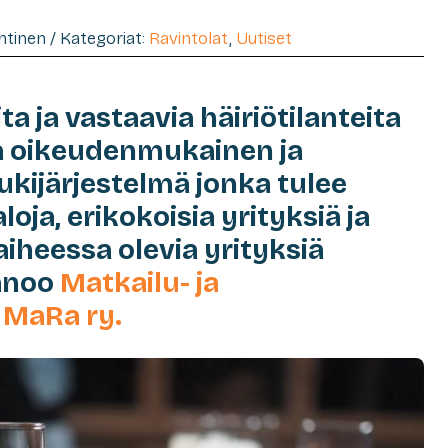
ehtinen / Kategoriat:
Ravintolat
,
Uutiset
a ja vastaavia häiriötilanteita
da oikeudenmukainen ja
tukijärjestelmä jonka tulee
loja, erikokoisia yrityksiä ja
aiheessa olevia yrityksiä
sanoo
Matkailu- ja
 MaRa ry.