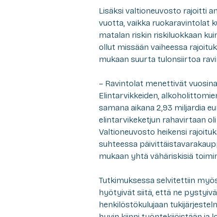
Lisäksi valtioneuvosto rajoitti 
vuotta, vaikka ruokaravintolat 
matalan riskin riskiluokkaan kui
ollut missään vaiheessa rajoitu
mukaan suurta tulonsiirtoa ravint
– Ravintolat menettivät vuosina 
Elintarvikkeiden, alkoholittomie
samana aikana 2,93 miljardia e
elintarvikeketjun rahavirtaan ol
Valtioneuvosto heikensi rajoituk
suhteessa päivittäistavarakaup
mukaan yhtä vähäriskisiä toimin
Tutkimuksessa selvitettiin myös,
hyötyivät siitä, että ne pystyi
henkilöstökulujaan tukijärjeste
hyvin kiinni työntekijöistään ja 