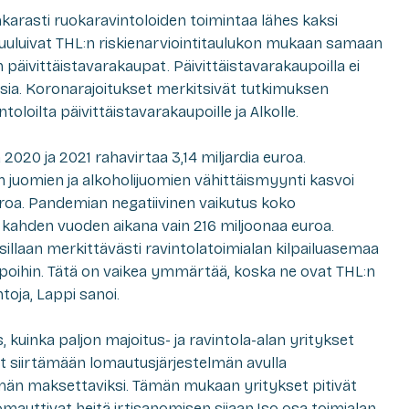
ankarasti ruokaravintoloiden toimintaa lähes kaksi
kuuluivat THL:n riskienarviointitaulukon mukaan samaan
n päivittäistavarakaupat. Päivittäistavarakaupoilla ei
ksia. Koronarajoitukset merkitsivät tutkimuksen
oloilta päivittäistavarakaupoille ja Alkolle.
2020 ja 2021 rahavirtaa 3,14 miljardia euroa.
n juomien ja alkoholijuomien vähittäismyynti kasvoi
uroa. Pandemian negatiivinen vaikutus koko
i kahden vuoden aikana vain 216 miljoonaa euroa.
sillaan merkittävästi ravintolatoimialan kilpailuasemaa
poihin. Tätä on vaikea ymmärtää, koska ne ovat THL:n
toja, Lappi sanoi.
 kuinka paljon majoitus- ja ravintola-alan yritykset
vät siirtämään lomautusjärjestelmän avulla
lmän maksettaviksi. Tämän mukaan yritykset pitivät
lomauttivat heitä irtisanomisen sijaan.Iso osa toimialan