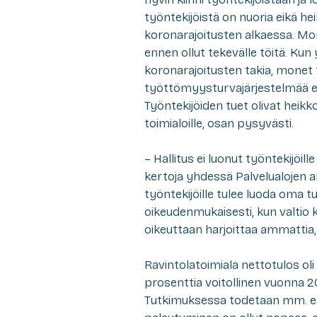
työntekijöistä on nuoria eikä hei
koronarajoitusten alkaessa. Mon
ennen ollut tekevälle töitä. Ku
koronarajoitusten takia, monet t
työttömyysturvajärjestelmää ei o
Työntekijöiden tuet olivat heikk
toimialoille, osan pysyvästi.
– Hallitus ei luonut työntekijöil
kertoja yhdessä Palvelualojen am
työntekijöille tulee luoda oma t
oikeudenmukaisesti, kun valtio k
oikeuttaan harjoittaa ammattia, 
Ravintolatoimiala nettotulos ol
prosenttia voitollinen vuonna 202
T
utkimuksessa todetaan mm. et