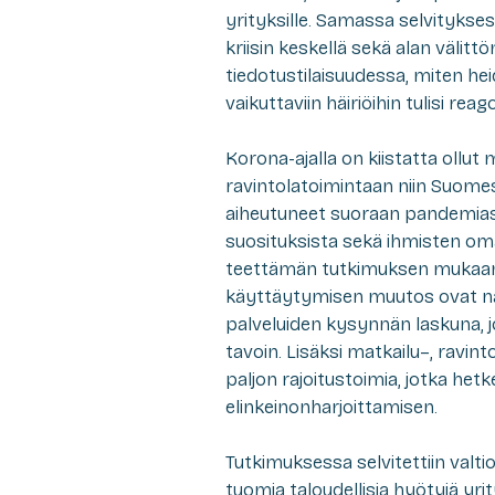
yrityksille. Samassa selvitykses
kriisin keskellä sekä alan välittö
tiedotustilaisuudessa, miten hei
vaikuttaviin häiriöihin tulisi reag
Korona-ajalla on kiistatta ollut
ravintolatoimintaan
niin Suomes
aiheutuneet
suoraan pandemiasta
suosituksista sekä ihmisten
oma
teettämän tutkimuksen muka
käyttäytymisen muutos ovat nä
palveluiden kysynnän laskuna,
tavoin
. Lisäksi m
a
tkailu
–
, ravint
paljon rajoitustoimia,
jotka
hetke
elinkeinonharjoittamisen.
Tutkimuksessa selvitettiin valt
tuomia taloudellisia hyötyjä yrity