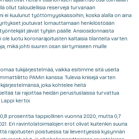
llä ollut taloudellisia reservejä turvanaan
i ei kuulunut työttömyyskassoihin, koska alalla on aina
n yritykset joutuivat lomauttamaan henkilöstöään
yöntekijät jäivät tyhjän päälle. Ansiosidonnaista
le luotu koronarajoitusten kaltaisia tilanteita varten.
oja, mikä johti suuren osan siirtymiseen muille
le omaa tukijärjestelmää, vaikka esitimme sitä useita
mattiliitto PAMin kanssa. Tulevia kriisejä varten
ukijärjestelmänsä, joka kohtelee heitä
ieltää tai rajoittaa heidän perustuslaissa turvattua
Lappi kertoi.
i 0,8 prosenttia tappiollinen vuonna 2020, mutta 0,7
1. Eri ravintolatoimialojen erot olivat kuitenkin suuria.
tä rajoit
usten poistuessa tai lieventyessä
kysynnän