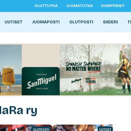
OLUTTUTKA
JUOMATUTKA
KUMPPANIT
UUTISET
JUOMAPOSTI
OLUTPOSTI
SIIDERI
T
MaRa ry
OLUTPOSTI
UUTISET