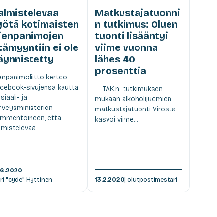
almistelevaa
Matkustajatuonni
yötä kotimaisten
n tutkimus: Oluen
ienpanimojen
tuonti lisääntyi
tämyyntiin ei ole
viime vuonna
äynnistetty
lähes 40
prosenttia
enpanimoliitto kertoo
cebook-sivujensa kautta
TAK:n tutkimuksen
siaali- ja
mukaan alkoholijuomien
rveysministeriön
matkustajatuonti Virosta
mmentoineen, että
kasvoi viime...
lmistelevaa...
.6.2020
Jari "cyde" Hyttinen
13.2.2020
| olutpostimestari