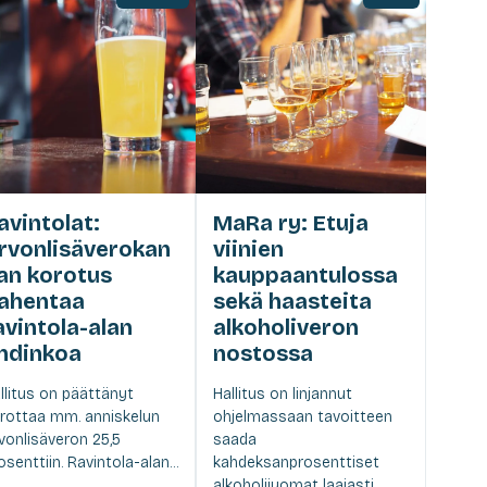
avintolat:
MaRa ry: Etuja
rvonlisäverokan
viinien
an korotus
kauppaantulossa
ahentaa
sekä haasteita
avintola-alan
alkoholiveron
hdinkoa
nostossa
llitus on päättänyt
Hallitus on linjannut
rottaa mm. anniskelun
ohjelmassaan tavoitteen
vonlisäveron 25,5
saada
osenttiin. Ravintola-alan...
kahdeksanprosenttiset
alkoholijuomat laajasti