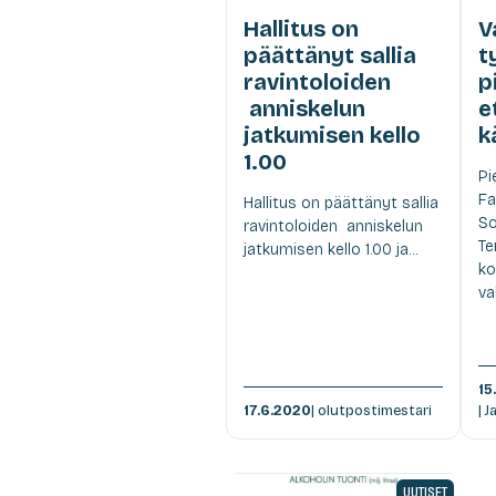
Hallitus on
V
päättänyt sallia
t
ravintoloiden
p
anniskelun
e
jatkumisen kello
k
1.00
Pi
Fa
Hallitus on päättänyt sallia
So
ravintoloiden anniskelun
Te
jatkumisen kello 1.00 ja...
ko
va
15
17.6.2020
| olutpostimestari
| 
UUTISET