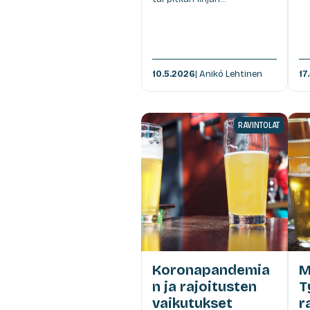
10.5.2026
| Anikó Lehtinen
17
RAVINTOLAT
Koronapandemia
M
n ja rajoitusten
T
vaikutukset
r