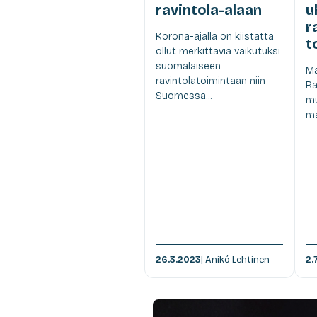
ravintola-alaan
u
r
Korona-ajalla on kiistatta
t
ollut merkittäviä vaikutuksi
suomalaiseen
Ma
ravintolatoimintaan niin
Ra
Suomessa...
mu
ma
26.3.2023
| Anikó Lehtinen
2.