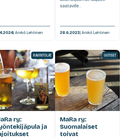
saataville...
.4.2024
| Anikó Lehtinen
28.6.2023
| Anikó Lehtinen
RAVINTOLAT
UUTISET
aRa ry:
MaRa ry:
yöntekijäpula ja
Suomalaiset
ajoitukset
toivat