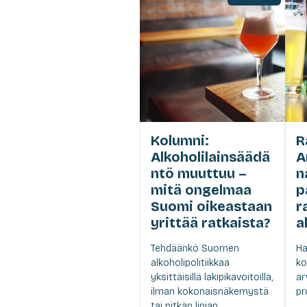
Kolumni:
R
Alkoholilainsäädä
A
ntö muuttuu –
n
mitä ongelmaa
p
Suomi oikeastaan
r
yrittää ratkaista?
a
Tehdäänkö Suomen
Ha
alkoholipolitiikkaa
ko
yksittäisillä lakipikavoitoilla,
ar
ilman kokonaisnäkemystä
pr
tai pitkän linjan...