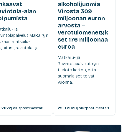
hkaavat
alkoholijuomia
avintola-alan
Virosta 309
oipumista
miljoonan euron
arvosta –
tkailu- ja
verotulomenetyk
vintolapalvelut MaRa ry:n
set 176 miljoonaa
kaan matkailu-,
euroa
joitus-, ravintola- ja...
Matkailu- ja
Ravintolapalvelut ry:n
tiedote kertoo, että
suomalaiset toivat
vuonna...
7.2022
| olutpostimestari
25.8.2020
| olutpostimestari