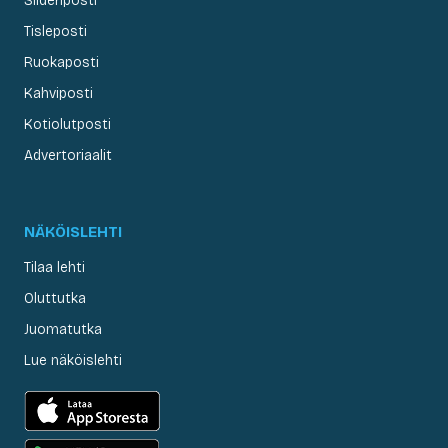
Siideriposti
Tisleposti
Ruokaposti
Kahviposti
Kotiolutposti
Advertoriaalit
NÄKÖISLEHTI
Tilaa lehti
Oluttutka
Juomatutka
Lue näköislehti