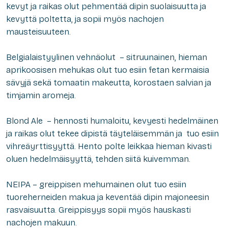
kevyt ja raikas olut pehmentää dipin suolaisuutta ja
kevyttä poltetta, ja sopii myös nachojen
mausteisuuteen.
Belgialaistyylinen vehnäolut – sitruunainen, hieman
aprikoosisen mehukas olut tuo esiin fetan kermaisia
sävyjä sekä tomaatin makeutta, korostaen salvian ja
timjamin aromeja.
Blond Ale – hennosti humaloitu, kevyesti hedelmäinen
ja raikas olut tekee dipistä täyteläisemmän ja tuo esiin
vihreäyrttisyyttä. Hento polte leikkaa hieman kivasti
oluen hedelmäisyyttä, tehden siitä kuivemman.
NEIPA – greippisen mehumainen olut tuo esiin
tuoreherneiden makua ja keventää dipin majoneesin
rasvaisuutta. Greippisyys sopii myös hauskasti
nachojen makuun.