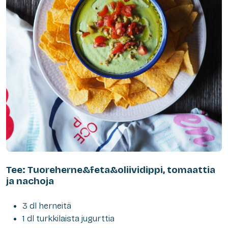
Tee: Tuoreherne&feta&oliividippi, tomaattia
ja nachoja
3 dl herneitä
1 dl turkkilaista jugurttia