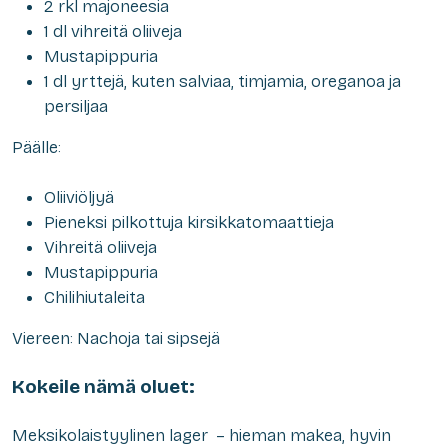
2 rkl majoneesia
1 dl vihreitä oliiveja
Mustapippuria
1 dl yrttejä, kuten salviaa, timjamia, oreganoa ja
persiljaa
Päälle:
Oliiviöljyä
Pieneksi pilkottuja kirsikkatomaattieja
Vihreitä oliiveja
Mustapippuria
Chilihiutaleita
Viereen: Nachoja tai sipsejä
Kokeile nämä oluet:
Meksikolaistyylinen lager – hieman makea, hyvin