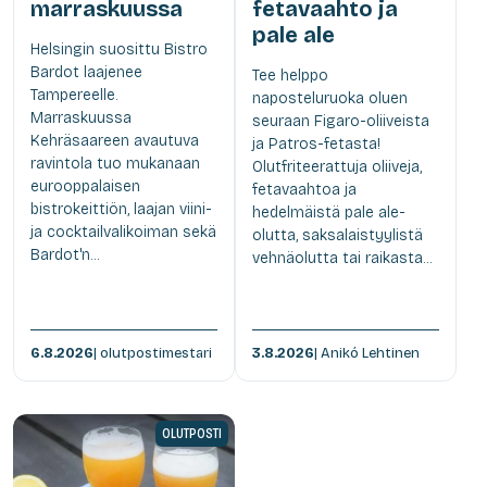
marraskuussa
fetavaahto ja
pale ale
Helsingin suosittu Bistro
Bardot laajenee
Tee helppo
Tampereelle.
naposteluruoka oluen
Marraskuussa
seuraan Figaro-oliiveista
Kehräsaareen avautuva
ja Patros-fetasta!
ravintola tuo mukanaan
Olutfriteerattuja oliiveja,
eurooppalaisen
fetavaahtoa ja
bistrokeittiön, laajan viini-
hedelmäistä pale ale-
ja cocktailvalikoiman sekä
olutta, saksalaistyylistä
Bardot'n...
vehnäolutta tai raikasta...
6.8.2026
| olutpostimestari
3.8.2026
| Anikó Lehtinen
OLUTPOSTI