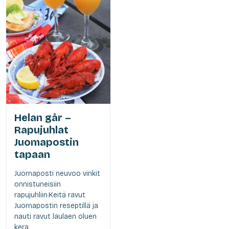
Helan går –
Rapujuhlat
Juomapostin
tapaan
Juomaposti neuvoo vinkit
onnistuneisiin
rapujuhliin.Keitä ravut
Juomapostin reseptillä ja
nauti ravut laulaen oluen
kera.