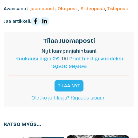
Avainsanat:
juomaposti
,
Olutposti
,
Siideriposti
,
Tisleposti
Jaa artikkeli:
Tilaa Juomaposti
Nyt kampanjahintaan!
Kuukausi digiä 2€
TAI
Printti + digi vuodeksi
19,50€
29,00€
TILAA NYT
Oletko jo tilaaja? Kirjaudu sisään!
KATSO MYÖS...