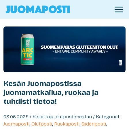
Kesän Juomapostissa
juomamatkailua, ruokaa ja
tuhdisti tietoa!
03.06.2025 / Kirjoittaja olutpostimestari / Kategoriat:
Juomaposti
,
Olutposti
,
Ruokaposti
,
Siideriposti
,