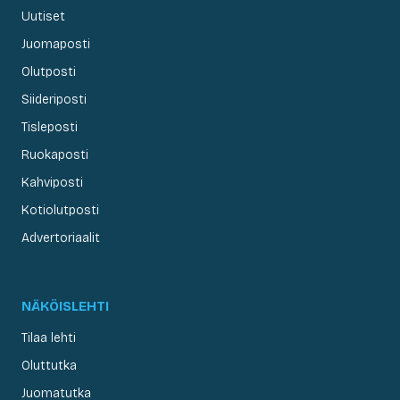
Uutiset
Juomaposti
Olutposti
Siideriposti
Tisleposti
Ruokaposti
Kahviposti
Kotiolutposti
Advertoriaalit
NÄKÖISLEHTI
Tilaa lehti
Oluttutka
Juomatutka