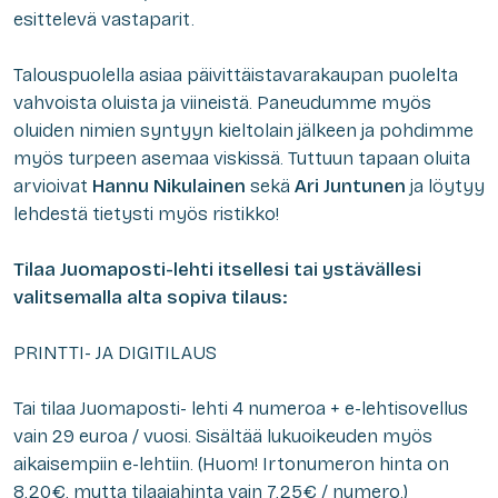
esittelevä vastaparit.
Talouspuolella asiaa päivittäistavarakaupan puolelta
vahvoista oluista ja viineistä. Paneudumme myös
oluiden nimien syntyyn kieltolain jälkeen ja pohdimme
myös turpeen asemaa viskissä. Tuttuun tapaan oluita
arvioivat
Hannu Nikulainen
sekä
Ari Juntunen
ja löytyy
lehdestä tietysti myös ristikko!
Tilaa Juomaposti-lehti itsellesi tai ystävällesi
valitsemalla alta sopiva tilaus:
PRINTTI- JA DIGITILAUS
Tai tilaa Juomaposti- lehti 4 numeroa + e-lehtisovellus
vain 29 euroa / vuosi. Sisältää lukuoikeuden myös
aikaisempiin e-lehtiin. (Huom! Irtonumeron hinta on
8,20€, mutta tilaajahinta vain 7,25€ / numero.)