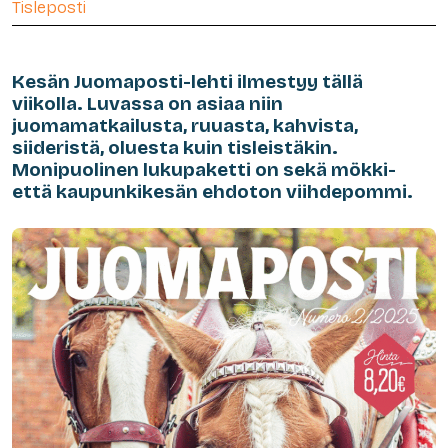
Tisleposti
Kesän Juomaposti-lehti ilmestyy tällä
viikolla. Luvassa on asiaa niin
juomamatkailusta, ruuasta, kahvista,
siideristä, oluesta kuin tisleistäkin.
Monipuolinen lukupaketti on sekä mökki-
että kaupunkikesän ehdoton viihdepommi.