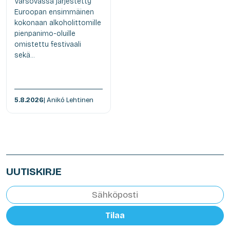
Varsovassa järjestetty
Euroopan ensimmäinen
kokonaan alkoholittomille
pienpanimo-oluille
omistettu festivaali
sekä...
5.8.2026
| Anikó Lehtinen
UUTISKIRJE
Tilaa