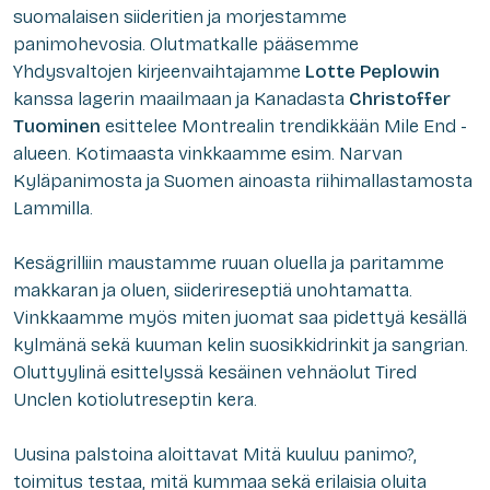
suomalaisen siideritien ja morjestamme
panimohevosia. Olutmatkalle pääsemme
Yhdysvaltojen kirjeenvaihtajamme
Lotte Peplowin
kanssa lagerin maailmaan ja Kanadasta
Christoffer
Tuominen
esittelee Montrealin trendikkään Mile End -
alueen. Kotimaasta vinkkaamme esim. Narvan
Kyläpanimosta ja Suomen ainoasta riihimallastamosta
Lammilla.
Kesägrilliin maustamme ruuan oluella ja paritamme
makkaran ja oluen, siiderireseptiä unohtamatta.
Vinkkaamme myös miten juomat saa pidettyä kesällä
kylmänä sekä kuuman kelin suosikkidrinkit ja sangrian.
Oluttyylinä esittelyssä kesäinen vehnäolut Tired
Unclen kotiolutreseptin kera.
Uusina palstoina aloittavat Mitä kuuluu panimo?,
toimitus testaa, mitä kummaa sekä erilaisia oluita