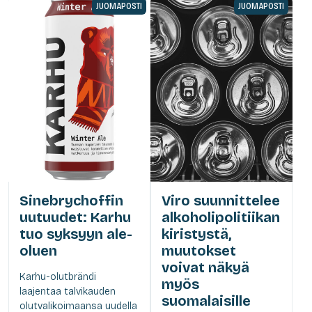
JUOMAPOSTI
JUOMAPOSTI
Sinebrychoffin
Viro suunnittelee
uutuudet: Karhu
alkoholipolitiikan
tuo syksyyn ale-
kiristystä,
oluen
muutokset
voivat näkyä
Karhu-olutbrändi
myös
laajentaa talvikauden
suomalaisille
olutvalikoimaansa uudella