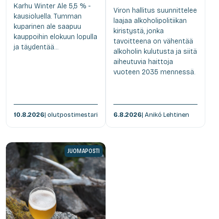
Karhu Winter Ale 5,5 % -
Viron hallitus suunnittelee
kausioluella. Tumman
laajaa alkoholipolitiikan
kuparinen ale saapuu
kiristystä, jonka
kauppoihin elokuun lopulla
tavoitteena on vähentää
ja täydentää...
alkoholin kulutusta ja siitä
aiheutuvia haittoja
vuoteen 2035 mennessä.
10.8.2026
| olutpostimestari
6.8.2026
| Anikó Lehtinen
JUOMAPOSTI