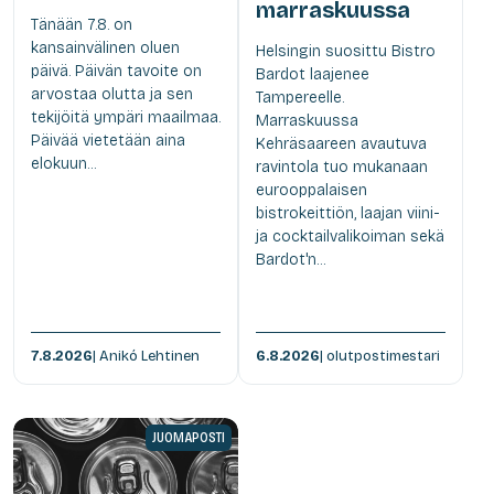
marraskuussa
Tänään 7.8. on
kansainvälinen oluen
Helsingin suosittu Bistro
päivä. Päivän tavoite on
Bardot laajenee
arvostaa olutta ja sen
Tampereelle.
tekijöitä ympäri maailmaa.
Marraskuussa
Päivää vietetään aina
Kehräsaareen avautuva
elokuun...
ravintola tuo mukanaan
eurooppalaisen
bistrokeittiön, laajan viini-
ja cocktailvalikoiman sekä
Bardot'n...
7.8.2026
| Anikó Lehtinen
6.8.2026
| olutpostimestari
JUOMAPOSTI