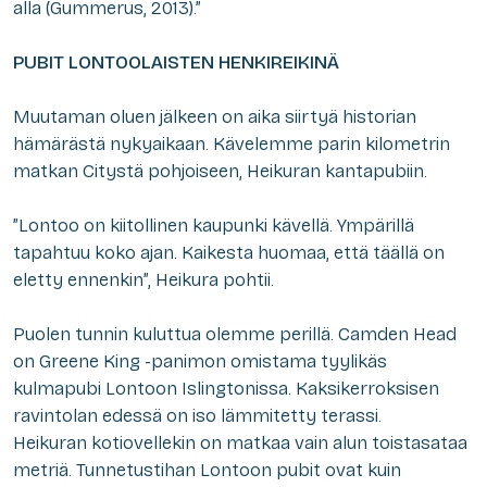
alla (Gummerus, 2013).”
PUBIT LONTOOLAISTEN HENKIREIKINÄ
Muutaman oluen jälkeen on aika siirtyä historian
hämärästä nykyaikaan. Kävelemme parin kilometrin
matkan Citystä pohjoiseen, Heikuran kantapubiin.
”Lontoo on kiitollinen kaupunki kävellä. Ympärillä
tapahtuu koko ajan. Kaikesta huomaa, että täällä on
eletty ennenkin”, Heikura pohtii.
Puolen tunnin kuluttua olemme perillä. Camden Head
on Greene King -panimon omistama tyylikäs
kulmapubi Lontoon Islingtonissa. Kaksikerroksisen
ravintolan edessä on iso lämmitetty terassi.
Heikuran kotiovellekin on matkaa vain alun toistasataa
metriä. Tunnetustihan Lontoon pubit ovat kuin