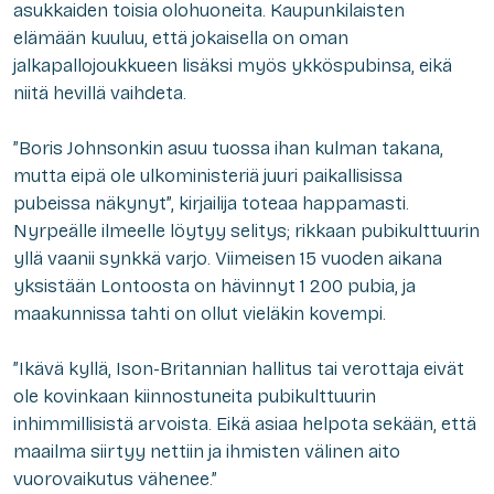
asukkaiden toisia olohuoneita. Kaupunkilaisten
elämään kuuluu, että jokaisella on oman
jalkapallojoukkueen lisäksi myös ykköspubinsa, eikä
niitä hevillä vaihdeta.
”Boris Johnsonkin asuu tuossa ihan kulman takana,
mutta eipä ole ulkoministeriä juuri paikallisissa
pubeissa näkynyt”, kirjailija toteaa happamasti.
Nyrpeälle ilmeelle löytyy selitys; rikkaan pubikulttuurin
yllä vaanii synkkä varjo. Viimeisen 15 vuoden aikana
yksistään Lontoosta on hävinnyt 1 200 pubia, ja
maakunnissa tahti on ollut vieläkin kovempi.
”Ikävä kyllä, Ison-Britannian hallitus tai verottaja eivät
ole kovinkaan kiinnostuneita pubikulttuurin
inhimmillisistä arvoista. Eikä asiaa helpota sekään, että
maailma siirtyy nettiin ja ihmisten välinen aito
vuorovaikutus vähenee.”