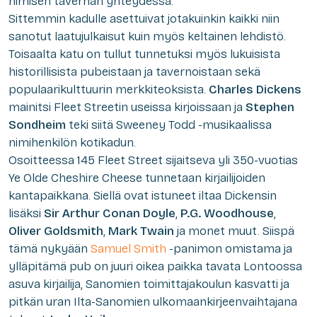
nimisen tavernan yhteydessä.
Sittemmin kadulle asettuivat jotakuinkin kaikki niin
sanotut laatujulkaisut kuin myös keltainen lehdistö.
Toisaalta katu on tullut tunnetuksi myös lukuisista
historillisista pubeistaan ja tavernoistaan sekä
populaarikulttuurin merkkiteoksista.
Charles Dickens
mainitsi Fleet Streetin useissa kirjoissaan ja
Stephen
Sondheim
teki siitä Sweeney Todd -musikaalissa
nimihenkilön kotikadun.
Osoitteessa 145 Fleet Street sijaitseva yli 350-vuotias
Ye Olde Cheshire Cheese tunnetaan kirjailijoiden
kantapaikkana. Siellä ovat istuneet iltaa Dickensin
lisäksi
Sir Arthur Conan Doyle
,
P.G. Woodhouse
,
Oliver Goldsmith
,
Mark Twain
ja monet muut. Siispä
tämä nykyään
Samuel Smith
-panimon omistama ja
ylläpitämä pub on juuri oikea paikka tavata Lontoossa
asuva kirjailija, Sanomien toimittajakoulun kasvatti ja
pitkän uran Ilta-Sanomien ulkomaankirjeenvaihtajana