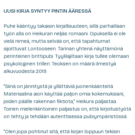
UUSI KIRJA SYNTYY PINTIN ÄÄRESSÄ
Puhe kääntyy takaisin kirjallisuuteen, sillä parhaillaan
työn alla on Heikuran neljäs romaani. Opuksella ei ole
vielä nimeä, mutta selvää on, että tapahtumat
sijoittuvat Lontooseen. Tarinan yhtenä näyttämönä
perinteinen brittipubi. Tyylilajiltaan kirja tullee olemaan
psykologinen trilleri. Teoksen on määrä ilmestyä
alkuvuodesta 2019.
”Siinä on jännitystä ja yllättäviä juonenkäänteitä.
Materiaalina aion käyttää paljon omia kokemuksiani,
joiden päälle rakennan fiktiota,” Heikura paljastaa.
Toinen mielenkiintoinen paljastus on, että kirjoitustyötä
on tehty ja tehdään autenttisessa pubiympäristössä.
”Olen jopa pohtinut sitä, että kirjan loppuun tekisin