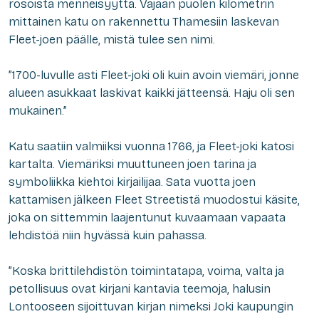
rosoista menneisyyttä. Vajaan puolen kilometrin
mittainen katu on rakennettu Thamesiin laskevan
Fleet-joen päälle, mistä tulee sen nimi.
”1700-luvulle asti Fleet-joki oli kuin avoin viemäri, jonne
alueen asukkaat laskivat kaikki jätteensä. Haju oli sen
mukainen.”
Katu saatiin valmiiksi vuonna 1766, ja Fleet-joki katosi
kartalta. Viemäriksi muuttuneen joen tarina ja
symboliikka kiehtoi kirjailijaa. Sata vuotta joen
kattamisen jälkeen Fleet Streetistä muodostui käsite,
joka on sittemmin laajentunut kuvaamaan vapaata
lehdistöä niin hyvässä kuin pahassa.
”Koska brittilehdistön toimintatapa, voima, valta ja
petollisuus ovat kirjani kantavia teemoja, halusin
Lontooseen sijoittuvan kirjan nimeksi Joki kaupungin