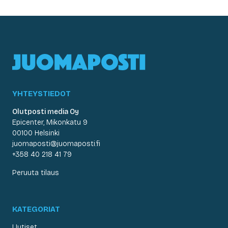
YHTEYSTIEDOT
Olutposti media Oy
Epicenter, Mikonkatu 9
00100 Helsinki
juomaposti@juomaposti.fi
+358 40 218 41 79
Peruuta tilaus
KATEGORIAT
Uutiset