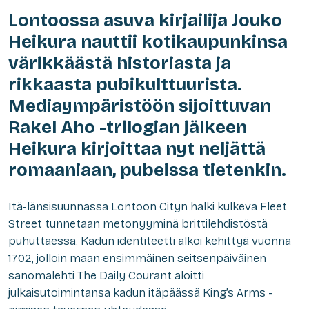
Lontoossa asuva kirjailija Jouko
Heikura nauttii kotikaupunkinsa
värikkäästä historiasta ja
rikkaasta pubikulttuurista.
Mediaympäristöön sijoittuvan
Rakel Aho -trilogian jälkeen
Heikura kirjoittaa nyt neljättä
romaaniaan, pubeissa tietenkin.
Itä-länsisuunnassa Lontoon Cityn halki kulkeva Fleet
Street tunnetaan metonyyminä brittilehdistöstä
puhuttaessa. Kadun identiteetti alkoi kehittyä vuonna
1702, jolloin maan ensimmäinen seitsenpäiväinen
sanomalehti The Daily Courant aloitti
julkaisutoimintansa kadun itäpäässä King’s Arms -