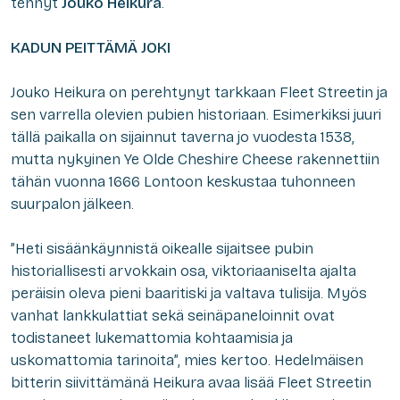
tehnyt
Jouko Heikura
.
KADUN PEITTÄMÄ JOKI
Jouko Heikura on perehtynyt tarkkaan Fleet Streetin ja
sen varrella olevien pubien historiaan. Esimerkiksi juuri
tällä paikalla on sijainnut taverna jo vuodesta 1538,
mutta nykyinen Ye Olde Cheshire Cheese rakennettiin
tähän vuonna 1666 Lontoon keskustaa tuhonneen
suurpalon jälkeen.
”Heti sisäänkäynnistä oikealle sijaitsee pubin
historiallisesti arvokkain osa, viktoriaaniselta ajalta
peräisin oleva pieni baaritiski ja valtava tulisija. Myös
vanhat lankkulattiat sekä seinäpaneloinnit ovat
todistaneet lukemattomia kohtaamisia ja
uskomattomia tarinoita”, mies kertoo. Hedelmäisen
bitterin siivittämänä Heikura avaa lisää Fleet Streetin