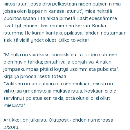
kiitoslistan, jossa olisi pelkästään niiden pubien nimiä,
joissa olen läppärini kanssa istunut”, mies heittää
puolitosissaan. Ilta alkaa pimetä. Lasit edessämme
ovat tyhjenneet ties monennen kerran. Koska
istumme Heikuran kantakuppilassa, lähden noutamaan
tiskiltä vielä yhdet oluet. Oliko toiveita?
”Minulla on vain kaksi suosikkiolutta, joiden suhteen
olen hyvin tarkka; pintahiiva ja pohjahiiva. Ainakin
jompaakumpaa pitäisi löytyä useimmista pubeista”,
kirjailija proosallisesti toteaa.
”Valitsen oman pubini aina sen mukaan, missä on
viihtyisä ympäristö ja mukava istua. Koskaan ei ole
tarvinnut poistua sen takia, että olut ei olisi ollut
mieluista.”
Artikkeli on julkaistu Olutposti-lehden numerossa
2/2018.