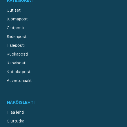
KATEGORIAT
Uutiset
Juomaposti
Olutposti
Siideriposti
Tisleposti
Ruokaposti
Kahviposti
Kotiolutposti
Advertoriaalit
NÄKÖISLEHTI
Tilaa lehti
Oluttutka