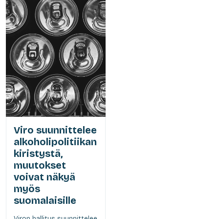
Viro suunnittelee
alkoholipolitiikan
kiristystä,
muutokset
voivat näkyä
myös
suomalaisille
Viron hallitus suunnittelee