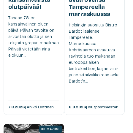
olutpäivää!
Tampereella
marraskuussa
Tänään 7.8. on
kansainvälinen oluen
Helsingin suosittu Bistro
päivä. Päivän tavoite on
Bardot laajenee
arvostaa olutta ja sen
Tampereelle.
tekijöitä ympäri maailmaa.
Marraskuussa
Päivää vietetään aina
Kehräsaareen avautuva
elokuun...
ravintola tuo mukanaan
eurooppalaisen
bistrokeittiön, laajan viini-
ja cocktailvalikoiman sekä
Bardot'n...
7.8.2026
| Anikó Lehtinen
6.8.2026
| olutpostimestari
JUOMAPOSTI