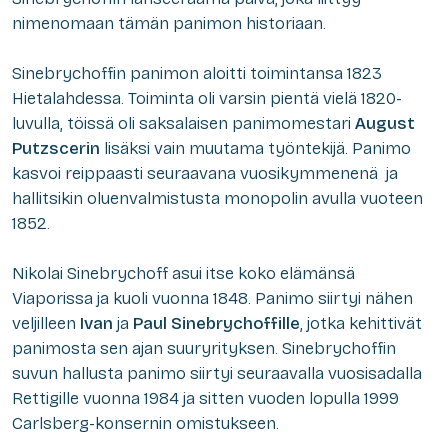
nimenomaan tämän panimon historiaan.
Sinebrychoffin panimon aloitti toimintansa 1823
Hietalahdessa. Toiminta oli varsin pientä vielä 1820-
luvulla, töissä oli saksalaisen panimomestari
August
Putzscerin
lisäksi vain muutama työntekijä. Panimo
kasvoi reippaasti seuraavana vuosikymmenenä ja
hallitsikin oluenvalmistusta monopolin avulla vuoteen
1852.
Nikolai Sinebrychoff asui itse koko elämänsä
Viaporissa ja kuoli vuonna 1848. Panimo siirtyi nähen
veljilleen
Ivan
ja
Paul Sinebrychoffille
, jotka kehittivät
panimosta sen ajan suuryrityksen. Sinebrychoffin
suvun hallusta panimo siirtyi seuraavalla vuosisadalla
Rettigille vuonna 1984 ja sitten vuoden lopulla 1999
Carlsberg-konsernin omistukseen.