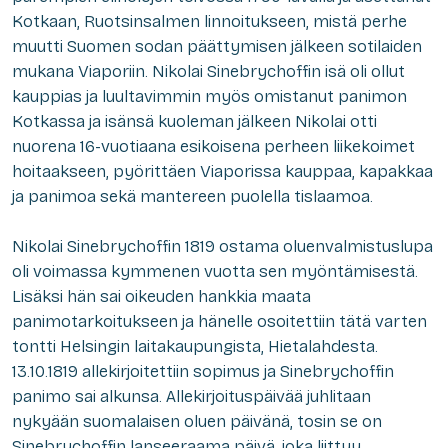
Kotkaan, Ruotsinsalmen linnoitukseen, mistä perhe
muutti Suomen sodan päättymisen jälkeen sotilaiden
mukana Viaporiin. Nikolai Sinebrychoffin isä oli ollut
kauppias ja luultavimmin myös omistanut panimon
Kotkassa ja isänsä kuoleman jälkeen Nikolai otti
nuorena 16-vuotiaana esikoisena perheen liikekoimet
hoitaakseen, pyörittäen Viaporissa kauppaa, kapakkaa
ja panimoa sekä mantereen puolella tislaamoa.
Nikolai Sinebrychoffin 1819 ostama oluenvalmistuslupa
oli voimassa kymmenen vuotta sen myöntämisestä.
Lisäksi hän sai oikeuden hankkia maata
panimotarkoitukseen ja hänelle osoitettiin tätä varten
tontti Helsingin laitakaupungista, Hietalahdesta.
13.10.1819 allekirjoitettiin sopimus ja Sinebrychoffin
panimo sai alkunsa. Allekirjoituspäivää juhlitaan
nykyään suomalaisen oluen päivänä, tosin se on
Sinebrychoffin lanseeraama päivä, joka liittyy