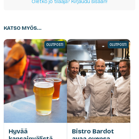
Oletko jo tilaaja? Kirjaudu sisään!
KATSO MYÖS...
OLUTPOSTI
OLUTPOSTI
Hyvää
Bistro Bardot
kansainvälistä
avaa ovensa