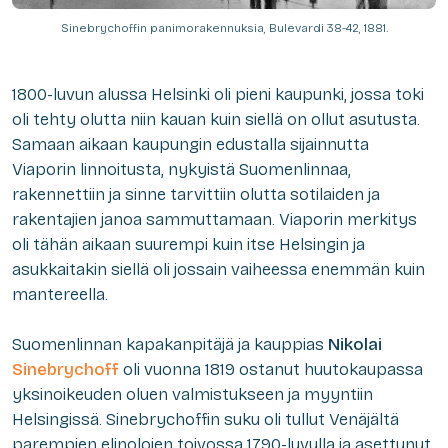
Sinebrychoffin panimorakennuksia, Bulevardi 38-42, 1881.
1800-luvun alussa Helsinki oli pieni kaupunki, jossa toki
oli tehty olutta niin kauan kuin siellä on ollut asutusta.
Samaan aikaan kaupungin edustalla sijainnutta
Viaporin linnoitusta, nykyistä Suomenlinnaa,
rakennettiin ja sinne tarvittiin olutta sotilaiden ja
rakentajien janoa sammuttamaan. Viaporin merkitys
oli tähän aikaan suurempi kuin itse Helsingin ja
asukkaitakin siellä oli jossain vaiheessa enemmän kuin
mantereella.
Suomenlinnan kapakanpitäjä ja kauppias
Nikolai
Sinebrychoff
oli vuonna 1819 ostanut huutokaupassa
yksinoikeuden oluen valmistukseen ja myyntiin
Helsingissä. Sinebrychoffin suku oli tullut Venäjältä
parempien elinolojen toivossa 1790-luvulla ja asettunut