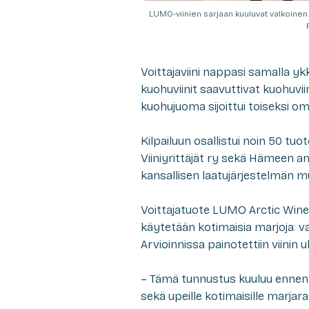
LUMO-viinien sarjaan kuuluvat valkoinen 
Voittajaviini nappasi samalla ykk
kuohuviinit saavuttivat kuohuvii
kuohujuoma sijoittui toiseksi o
Kilpailuun osallistui noin 50 tuo
Viiniyrittäjät ry sekä Hämeen am
kansallisen laatujärjestelmän mu
Voittajatuote LUMO Arctic Wine 
käytetään kotimaisia marjoja: val
Arvioinnissa painotettiin viinin
– Tämä tunnustus kuuluu ennen k
sekä upeille kotimaisille marja