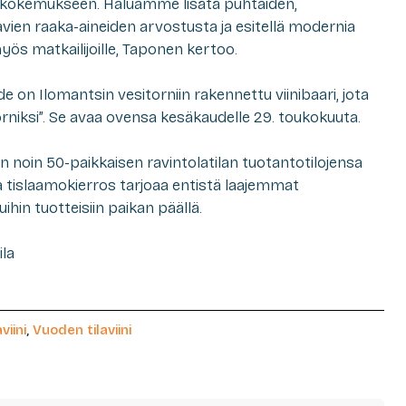
jakokemukseen. Haluamme lisätä puhtaiden,
ien raaka-aineiden arvostusta ja esitellä modernia
s matkailijoille, Taponen kertoo.
de on Ilomantsin vesitorniin rakennettu viinibaari, jota
orniksi”. Se avaa ovensa kesäkaudelle 29. toukokuuta.
n noin 50-paikkaisen ravintolatilan tuotantotilojensa
 ja tislaamokierros tarjoaa entistä laajemmat
ihin tuotteisiin paikan päällä.
ila
aviini
,
Vuoden tilaviini