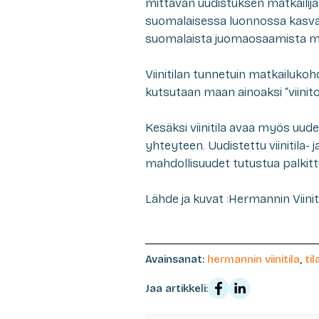
mittavan uudistuksen matkaili
suomalaisessa luonnossa kasvav
suomalaista juomaosaamista myö
Viinitilan tunnetuin matkailukoh
kutsutaan maan ainoaksi “viinit
Kesäksi viinitila avaa myös uude
yhteyteen. Uudistettu viinitila-
mahdollisuudet tutustua palkittu
Lähde ja kuvat :Hermannin Viinit
Avainsanat:
hermannin viinitila
,
til
Jaa artikkeli: