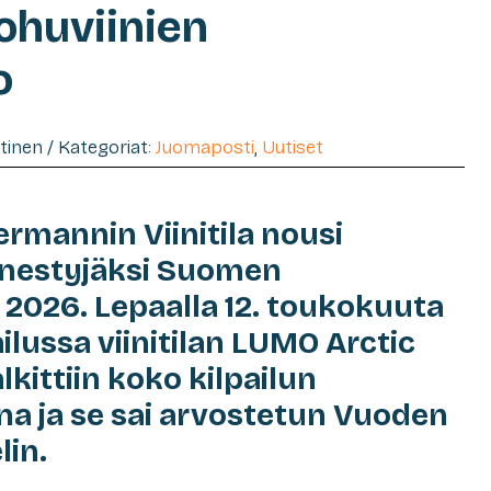
uohuviinien
o
htinen / Kategoriat:
Juomaposti
,
Uutiset
ermannin Viinitila nousi
enestyjäksi Suomen
sa 2026. Lepaalla 12. toukokuuta
ailussa viinitilan LUMO Arctic
kittiin koko kilpailun
a ja se sai arvostetun Vuoden
lin.