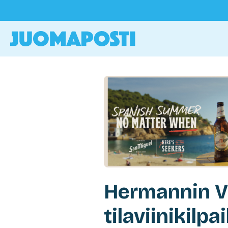
Hermannin Vi
tilaviinikilp