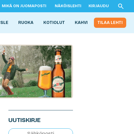
MIKÄ ON JUOMAPOSTI
NÄKÖISLEHTI
KIRJAUDU
ISLE
RUOKA
KOTIOLUT
KAHVI
TILAA LEHTI
UUTISKIRJE