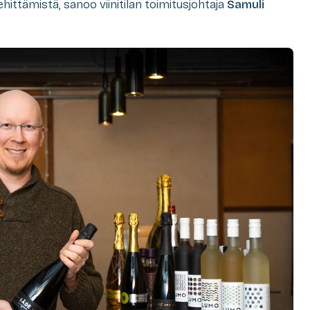
hittämistä, sanoo viinitilan toimitusjohtaja
Samuli