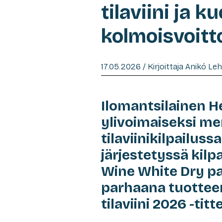
tilaviini ja k
kolmoisvoitt
17.05.2026 / Kirjoittaja Anikó Le
Ilomantsilainen H
ylivoimaiseksi m
tilaviinikilpailus
järjestetyssä kilp
Wine White Dry pal
parhaana tuotteen
tilaviini 2026 -titte