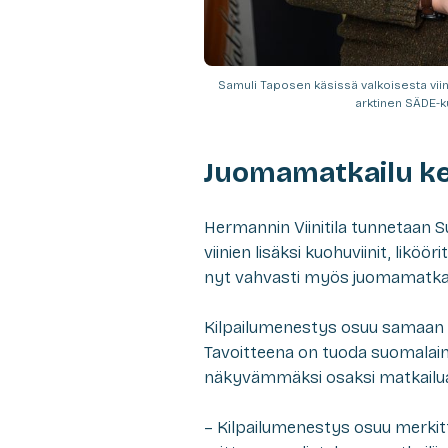
Samuli Taposen käsissä valkoisesta viini
arktinen SÄDE-k
Juomamatkailu ke
Hermannin Viinitila tunnetaan S
viinien lisäksi kuohuviinit, likö
nyt vahvasti myös juomamatkai
Kilpailumenestys osuu samaan ai
Tavoitteena on tuoda suomalain
näkyvämmäksi osaksi matkailu
– Kilpailumenestys osuu merkitt