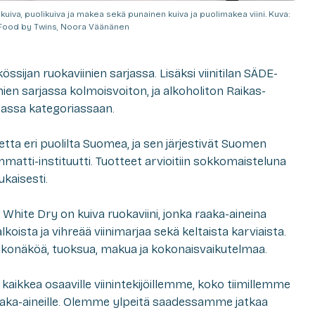
kuiva, puolikuiva ja makea sekä punainen kuiva ja puolimakea viini. Kuva:
Food by Twins, Noora Väänänen
össijan ruokaviinien sarjassa. Lisäksi viinitilan SÄDE-
nien sarjassa kolmoisvoiton, ja alkoholiton Raikas-
massa kategoriassaan.
tetta eri puolilta Suomea, ja sen järjestivät Suomen
matti-instituutti. Tuotteet arvioitiin sokkomaisteluna
kaisesti.
White Dry on kuiva ruokaviini, jonka raaka-aineina
koista ja vihreää viinimarjaa sekä keltaista karviaista.
 ulkonäköä, tuoksua, makua ja kokonaisvaikutelmaa.
aikkea osaaville viinintekijöillemme, koko tiimillemme
raaka-aineille. Olemme ylpeitä saadessamme jatkaa