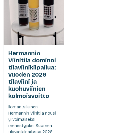
Hermannin
Viinitila dominoi
tilaviinikilpailua;
vuoden 2026
tilaviini ja
kuohuviinien
kolmoisvoitto
Ilomantsilainen
Hermannin Viinitila nousi
ylivoimaiseksi
menestyjäksi Suomen
tilaviinikilpailussa 2026.