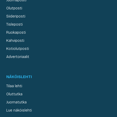
Juomaposti
Olutposti
Siideriposti
Tisleposti
Ruokaposti
Kahviposti
Kotiolutposti
Advertoriaalit
NÄKÖISLEHTI
Tilaa lehti
Oluttutka
Juomatutka
Lue näköislehti