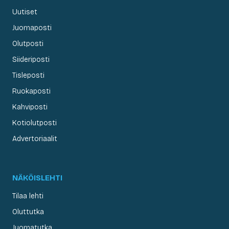
Uutiset
Juomaposti
Olutposti
Siideriposti
Tisleposti
Ruokaposti
Kahviposti
Kotiolutposti
Advertoriaalit
NÄKÖISLEHTI
Tilaa lehti
Oluttutka
Juomatutka