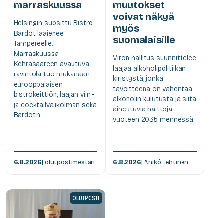
marraskuussa
muutokset
voivat näkyä
Helsingin suosittu Bistro
myös
Bardot laajenee
suomalaisille
Tampereelle.
Marraskuussa
Viron hallitus suunnittelee
Kehräsaareen avautuva
laajaa alkoholipolitiikan
ravintola tuo mukanaan
kiristystä, jonka
eurooppalaisen
tavoitteena on vähentää
bistrokeittiön, laajan viini-
alkoholin kulutusta ja siitä
ja cocktailvalikoiman sekä
aiheutuvia haittoja
Bardot'n...
vuoteen 2035 mennessä.
6.8.2026
| olutpostimestari
6.8.2026
| Anikó Lehtinen
OLUTPOSTI