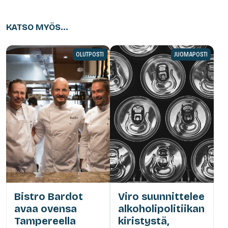
KATSO MYÖS...
OLUTPOSTI
JUOMAPOSTI
Bistro Bardot
Viro suunnittelee
avaa ovensa
alkoholipolitiikan
Tampereella
kiristystä,