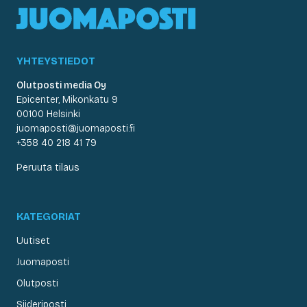
YHTEYSTIEDOT
Olutposti media Oy
Epicenter, Mikonkatu 9
00100 Helsinki
juomaposti@juomaposti.fi
+358 40 218 41 79
Peruuta tilaus
KATEGORIAT
Uutiset
Juomaposti
Olutposti
Siideriposti