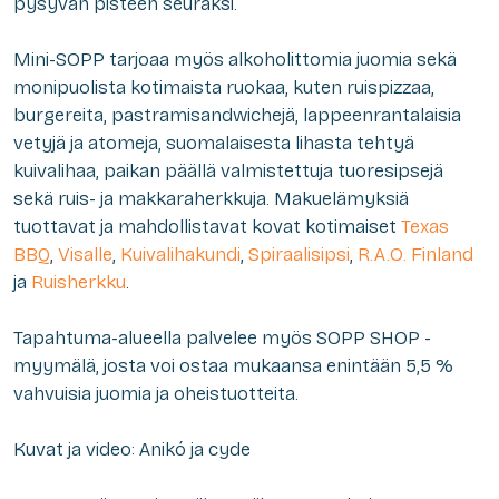
pysyvän pisteen seuraksi.
Mini-SOPP tarjoaa myös alkoholittomia juomia sekä
monipuolista kotimaista ruokaa, kuten ruispizzaa,
burgereita, pastramisandwichejä, lappeenrantalaisia
vetyjä ja atomeja, suomalaisesta lihasta tehtyä
kuivalihaa, paikan päällä valmistettuja tuoresipsejä
sekä ruis- ja makkaraherkkuja. Makuelämyksiä
tuottavat ja mahdollistavat kovat kotimaiset
Texas
BBQ
,
Visalle
,
Kuivalihakundi
,
Spiraalisipsi
,
R.A.O. Finland
ja
Ruisherkku
.
Tapahtuma-alueella palvelee myös SOPP SHOP -
myymälä, josta voi ostaa mukaansa enintään 5,5 %
vahvuisia juomia ja oheistuotteita.
Kuvat ja video: Anikó ja cyde