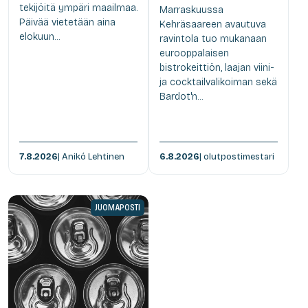
tekijöitä ympäri maailmaa.
Marraskuussa
Päivää vietetään aina
Kehräsaareen avautuva
elokuun...
ravintola tuo mukanaan
eurooppalaisen
bistrokeittiön, laajan viini-
ja cocktailvalikoiman sekä
Bardot'n...
7.8.2026
| Anikó Lehtinen
6.8.2026
| olutpostimestari
JUOMAPOSTI