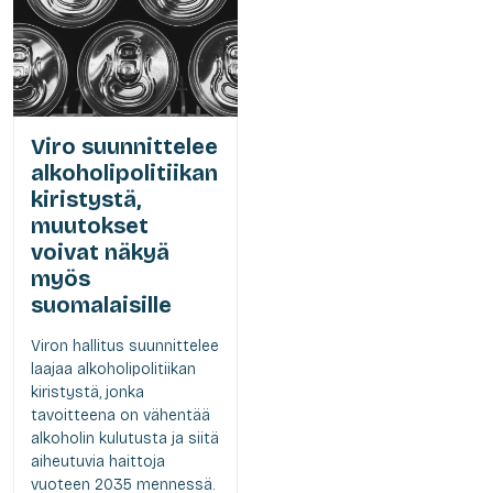
Viro suunnittelee
alkoholipolitiikan
kiristystä,
muutokset
voivat näkyä
myös
suomalaisille
Viron hallitus suunnittelee
laajaa alkoholipolitiikan
kiristystä, jonka
tavoitteena on vähentää
alkoholin kulutusta ja siitä
aiheutuvia haittoja
vuoteen 2035 mennessä.