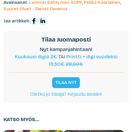
Avainsanat:
Lammin Sahti
,
mini-SOPP
,
Pekka Kääriäinen
,
Suuret Oluet - Pienet Panimot
Jaa artikkeli:
Tilaa Juomaposti
Nyt kampanjahintaan!
Kuukausi digiä 2€
TAI
Printti + digi vuodeksi
19,50€
29,00€
TILAA NYT
Oletko jo tilaaja? Kirjaudu sisään!
KATSO MYÖS...