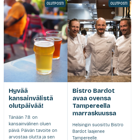
OLUTPOSTI
OLUTPOSTI
Hyvää
Bistro Bardot
kansainvälistä
avaa ovensa
olutpäivää!
Tampereella
marraskuussa
Tänään 7.8. on
kansainvälinen oluen
Helsingin suosittu Bistro
päivä. Päivän tavoite on
Bardot laajenee
arvostaa olutta ja sen
Tampereelle.