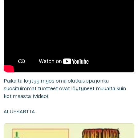
Paikalta löytyy myös oma olutkauppa jonka
suosituimmat tuotteet ovat löytyneet muualta kuin
kotimaasta. (video)
ALUEKARTTA