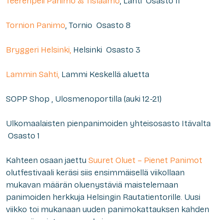
Teerenpeli Panimo & Tislaamo
, Lahti Osasto 11
Tornion Panimo
, Tornio Osasto 8
Bryggeri Helsinki,
Helsinki Osasto 3
Lammin Sahti,
Lammi Keskellä aluetta
SOPP Shop , Ulosmenoportilla (auki 12-21)
Ulkomaalaisten pienpanimoiden yhteisosasto Itävalta
Osasto 1
Kahteen osaan jaettu
Suuret Oluet – Pienet Panimot
olutfestivaali keräsi siis ensimmäisellä viikollaan
mukavan määrän oluenystäviä maistelemaan
panimoiden herkkuja Helsingin Rautatientorille. Uusi
viikko toi mukanaan uuden panimokattauksen kahden