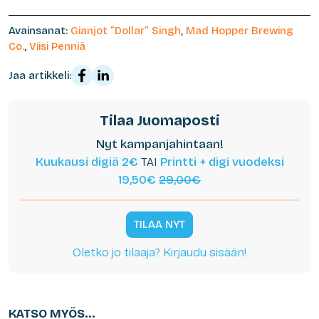
Avainsanat:
Gianjot ”Dollar” Singh
,
Mad Hopper Brewing
Co.
,
Viisi Penniä
Jaa artikkeli:
Tilaa Juomaposti
Nyt kampanjahintaan!
Kuukausi digiä 2€
TAI
Printti + digi vuodeksi
19,50€
29,00€
TILAA NYT
Oletko jo tilaaja? Kirjaudu sisään!
KATSO MYÖS...