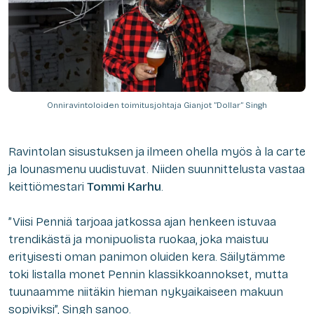
Onniravintoloiden toimitusjohtaja Gianjot ”Dollar” Singh
Ravintolan sisustuksen ja ilmeen ohella myös à la carte
ja lounasmenu uudistuvat. Niiden suunnittelusta vastaa
keittiömestari
Tommi Karhu
.
”Viisi Penniä tarjoaa jatkossa ajan henkeen istuvaa
trendikästä ja monipuolista ruokaa, joka maistuu
erityisesti oman panimon oluiden kera. Säilytämme
toki listalla monet Pennin klassikkoannokset, mutta
tuunaamme niitäkin hieman nykyaikaiseen makuun
sopiviksi”, Singh sanoo.