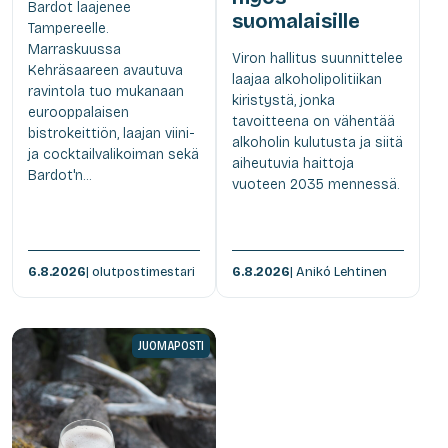
Bardot laajenee
suomalaisille
Tampereelle.
Marraskuussa
Viron hallitus suunnittelee
Kehräsaareen avautuva
laajaa alkoholipolitiikan
ravintola tuo mukanaan
kiristystä, jonka
eurooppalaisen
tavoitteena on vähentää
bistrokeittiön, laajan viini-
alkoholin kulutusta ja siitä
ja cocktailvalikoiman sekä
aiheutuvia haittoja
Bardot'n...
vuoteen 2035 mennessä.
6.8.2026
| olutpostimestari
6.8.2026
| Anikó Lehtinen
JUOMAPOSTI