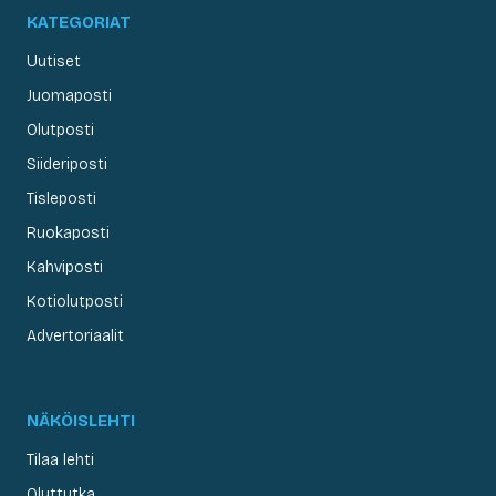
KATEGORIAT
Uutiset
Juomaposti
Olutposti
Siideriposti
Tisleposti
Ruokaposti
Kahviposti
Kotiolutposti
Advertoriaalit
NÄKÖISLEHTI
Tilaa lehti
Oluttutka