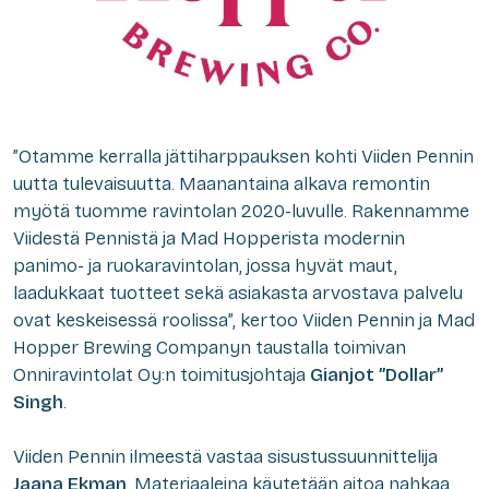
”Otamme kerralla jättiharppauksen kohti Viiden Pennin
uutta tulevaisuutta. Maanantaina alkava remontin
myötä tuomme ravintolan 2020-luvulle. Rakennamme
Viidestä Pennistä ja Mad Hopperista modernin
panimo- ja ruokaravintolan, jossa hyvät maut,
laadukkaat tuotteet sekä asiakasta arvostava palvelu
ovat keskeisessä roolissa”, kertoo Viiden Pennin ja Mad
Hopper Brewing Companyn taustalla toimivan
Onniravintolat Oy:n toimitusjohtaja
Gianjot ”Dollar”
Singh
.
Viiden Pennin ilmeestä vastaa sisustussuunnittelija
Jaana Ekman
. Materiaaleina käytetään aitoa nahkaa,