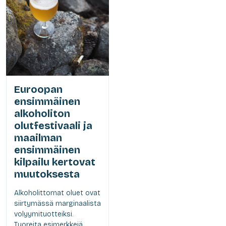
Euroopan
ensimmäinen
alkoholiton
olutfestivaali ja
maailman
ensimmäinen
kilpailu kertovat
muutoksesta
Alkoholittomat oluet ovat
siirtymässä marginaalista
volyymituotteiksi.
Tuoreita esimerkkejä