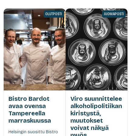
OLUTPOSTI
JUOMAPOSTI
Bistro Bardot
Viro suunnittelee
avaa ovensa
alkoholipolitiikan
Tampereella
kiristystä,
marraskuussa
muutokset
voivat näkyä
Helsingin suosittu Bistro
myös