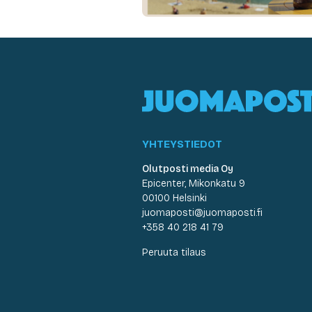
YHTEYSTIEDOT
Olutposti media Oy
Epicenter, Mikonkatu 9
00100 Helsinki
juomaposti@juomaposti.fi
+358 40 218 41 79
Peruuta tilaus