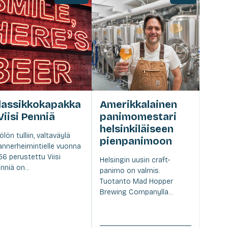
lassikkokapakka
Amerikkalainen
 Viisi Penniä
panimomestari
helsinkiläiseen
ölön tulliin, valtaväylä
pienpanimoon
nnerheimintielle vuonna
56 perustettu Viisi
Helsingin uusin craft-
nniä on...
panimo on valmis.
Tuotanto Mad Hopper
Brewing Companylla...