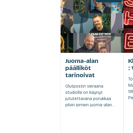
Juoma-alan
K
päälliköt
:
tarinoivat
Tö
Ma
Olutpostin vieraana
19
studiolla on käynyt
Pe
jututettavana porukkaa
pilvin pimein juoma-alan...