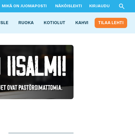
MIKÄ ON JUOMAPOSTI
NÄKÖISLEHTI
KIRJAUDU
ISLE
RUOKA
KOTIOLUT
KAHVI
TILAA LEHTI