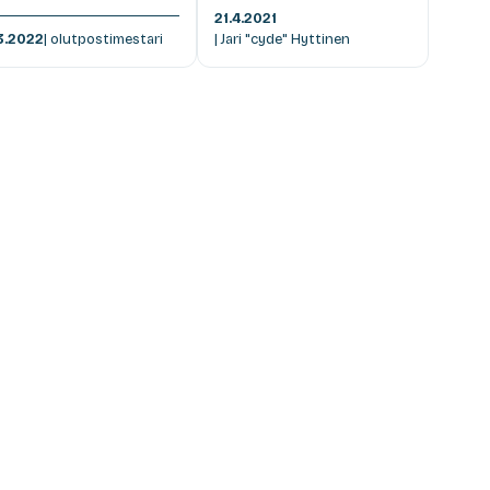
21.4.2021
3.2022
| olutpostimestari
| Jari "cyde" Hyttinen