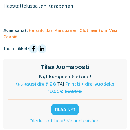
Haastattelussa
Jan Karppanen
Avainsanat:
Helsinki
,
Jan Karppanen
,
Olutravintola
,
Viisi
Penniä
Jaa artikkeli:
Tilaa Juomaposti
Nyt kampanjahintaan!
Kuukausi digiä 2€
TAI
Printti + digi vuodeksi
19,50€
29,00€
TILAA NYT
Oletko jo tilaaja? Kirjaudu sisään!