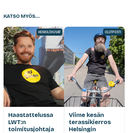
KATSO MYÖS...
HENKILÖKUVAT
OLUTPOSTI
Haastattelussa
Viime kesän
LWT:n
terassikierros
toimitusjohtaja
Helsingin