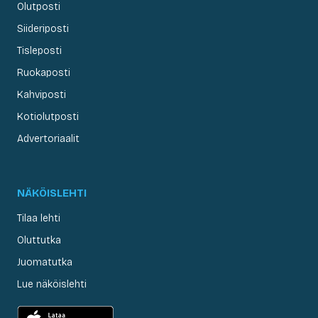
Olutposti
Siideriposti
Tisleposti
Ruokaposti
Kahviposti
Kotiolutposti
Advertoriaalit
NÄKÖISLEHTI
Tilaa lehti
Oluttutka
Juomatutka
Lue näköislehti