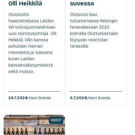
Olli Heikkilä
suvessa
Olutpostin
Olutposti kävi
haastattelussa Laitilan
tutustumassa Helsingin
Wirvoitusjuomatehtaan
terassikesään 2023
uusi toimitusjohtaja Olli
kolmella Oluttutkastakin
Heikkilä. Ollin kanssa
löytyvän ravintolan
puhutaan hieman
terassilla.
menneistä ja tulevista
kuten Laitilan
kansainvälistymisestä
sekä muista...
24.7.2024
| Harri Soinila
6.7.2024
| Harri Soinila
VIDEOT