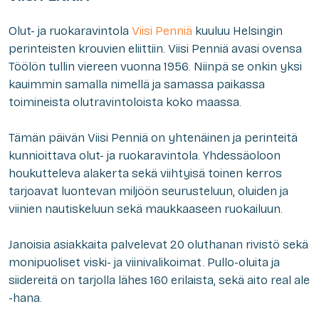
Olut- ja ruokaravintola
Viisi Penniä
kuuluu Helsingin
perinteisten krouvien eliittiin. Viisi Penniä avasi ovensa
Töölön tullin viereen vuonna 1956. Niinpä se onkin yksi
kauimmin samalla nimellä ja samassa paikassa
toimineista olutravintoloista koko maassa.
Tämän päivän Viisi Penniä on yhtenäinen ja perinteitä
kunnioittava olut- ja ruokaravintola. Yhdessäoloon
houkutteleva alakerta sekä viihtyisä toinen kerros
tarjoavat luontevan miljöön seurusteluun, oluiden ja
viinien nautiskeluun sekä maukkaaseen ruokailuun.
Janoisia asiakkaita palvelevat 20 oluthanan rivistö sekä
monipuoliset viski- ja viinivalikoimat. Pullo-oluita ja
siidereitä on tarjolla lähes 160 erilaista, sekä aito real ale
-hana.