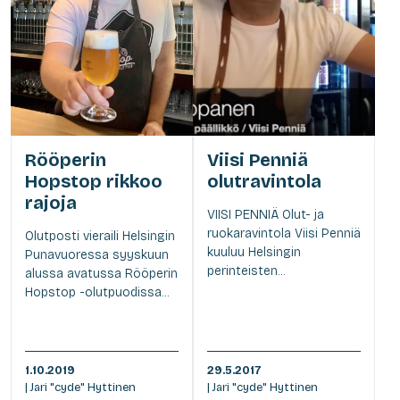
Rööperin
Viisi Penniä
Hopstop rikkoo
olutravintola
rajoja
VIISI PENNIÄ Olut- ja
ruokaravintola Viisi Penniä
Olutposti vieraili Helsingin
kuuluu Helsingin
Punavuoressa syyskuun
perinteisten...
alussa avatussa Rööperin
Hopstop -olutpuodissa...
1.10.2019
29.5.2017
| Jari "cyde" Hyttinen
| Jari "cyde" Hyttinen