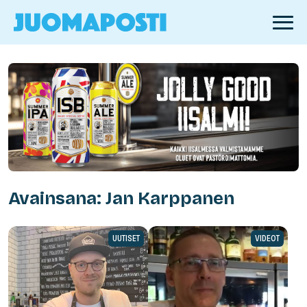
Avainsana: Jan Karppanen
UUTISET
VIDEOT