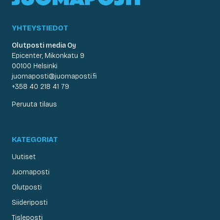
YHTEYSTIEDOT
Olutposti media Oy
Epicenter, Mikonkatu 9
00100 Helsinki
juomaposti@juomaposti.fi
+358 40 218 41 79
Peruuta tilaus
KATEGORIAT
Uutiset
Juomaposti
Olutposti
Siideriposti
Tisleposti