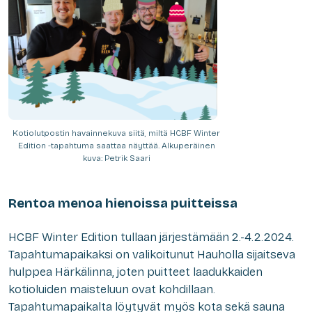
Kotiolutpostin havainnekuva siitä, miltä HCBF Winter
Edition -tapahtuma saattaa näyttää. Alkuperäinen
kuva: Petrik Saari
Rentoa menoa hienoissa puitteissa
HCBF Winter Edition tullaan järjestämään 2.-4.2.2024.
Tapahtumapaikaksi on valikoitunut Hauholla sijaitseva
hulppea Härkälinna, joten puitteet laadukkaiden
kotioluiden maisteluun ovat kohdillaan.
Tapahtumapaikalta löytyvät myös kota sekä sauna