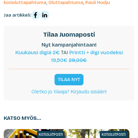
kotioluttapahtuma
,
Oluttapahtuma
,
Pauli Hodju
Jaa artikkeli:
Tilaa Juomaposti
Nyt kampanjahintaan!
Kuukausi digiä 2€
TAI
Printti + digi vuodeksi
19,50€
29,00€
TILAA NYT
Oletko jo tilaaja? Kirjaudu sisään!
KATSO MYÖS...
KOTIOLUTPOSTI
KOTIOLUTPOSTI