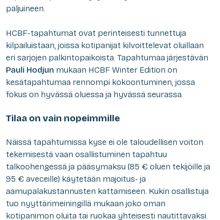
paljuineen.
HCBF-tapahtumat ovat perinteisesti tunnettuja
kilpailuistaan, joissa kotipanijat kilvoittelevat oluillaan
eri sarjojen palkintopaikoista. Tapahtumaa järjestävän
Pauli Hodjun
mukaan HCBF Winter Edition on
kesätapahtumaa rennompi kokoontuminen, jossa
fokus on hyvässä oluessa ja hyvässä seurassa.
Tilaa on vain nopeimmille
Näissä tapahtumissa kyse ei ole taloudellisen voiton
tekemisestä vaan osallistuminen tapahtuu
talkoohengessä ja pääsymaksu (85 € oluen tekijöille ja
95 € aveceille) käytetään majoitus- ja
aamupalakustannusten kattamiseen. Kukin osallistuja
tuo nyyttärimeiningillä mukaan joko oman
kotipanimon oluita tai ruokaa yhteisesti nautittavaksi.