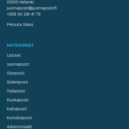
00100 Helsinki
juomaposti@juomaposti.fi
+358 40 218 41 79
Peruuta tilaus
KATEGORIAT
Uutiset
Juomaposti
Olutposti
Siideriposti
Tisleposti
Ruokaposti
Kahviposti
Kotiolutposti
Advertoriaalit