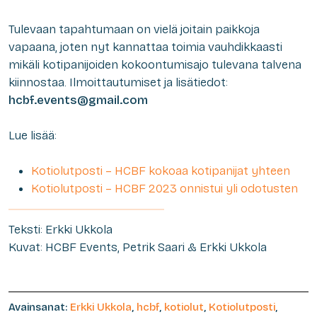
Tulevaan tapahtumaan on vielä joitain paikkoja
vapaana, joten nyt kannattaa toimia vauhdikkaasti
mikäli kotipanijoiden kokoontumisajo tulevana talvena
kiinnostaa. Ilmoittautumiset ja lisätiedot:
hcbf.events@gmail.com
Lue lisää:
Kotiolutposti – HCBF kokoaa kotipanijat yhteen
Kotiolutposti – HCBF 2023 onnistui yli odotusten
Teksti: Erkki Ukkola
Kuvat: HCBF Events, Petrik Saari & Erkki Ukkola
Avainsanat:
Erkki Ukkola
,
hcbf
,
kotiolut
,
Kotiolutposti
,