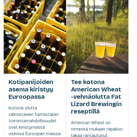
Kotipanijoiden
Tee kotona
asema kiristyy
American Wheat
Euroopassa
-vehnäolutta Fat
Lizard Brewingin
Kotona olutta
reseptillä
valmistavien harrastajien
toimintamahdollisuudet
American Wheat on
ovat kiristymässä
nimensä mukaan rapakon
useissa Euroopan maissa.
takaa rantautunut