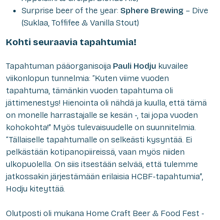
Surprise beer of the year:
Sphere Brewing
– Dive
(Suklaa, Toffifee & Vanilla Stout)
Kohti seuraavia tapahtumia!
Tapahtuman pääorganisoija
Pauli Hodju
kuvailee
viikonlopun tunnelmia: “Kuten viime vuoden
tapahtuma, tämänkin vuoden tapahtuma oli
jättimenestys! Hienointa oli nähdä ja kuulla, että tämä
on monelle harrastajalle se kesän -, tai jopa vuoden
kohokohta!” Myös tulevaisuudelle on suunnitelmia.
“Tällaiselle tapahtumalle on selkeästi kysyntää. Ei
pelkästään kotipanopiireissä, vaan myös niiden
ulkopuolella. On siis itsestään selvää, että tulemme
jatkossakin järjestämään erilaisia HCBF-tapahtumia”,
Hodju kiteyttää.
Olutposti oli mukana Home Craft Beer & Food Fest -