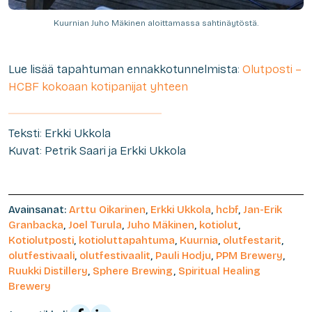
Kuurnian Juho Mäkinen aloittamassa sahtinäytöstä.
Lue lisää tapahtuman ennakkotunnelmista:
Olutposti –
HCBF kokoaan kotipanijat yhteen
Teksti: Erkki Ukkola
Kuvat: Petrik Saari ja Erkki Ukkola
Avainsanat:
Arttu Oikarinen
,
Erkki Ukkola
,
hcbf
,
Jan-Erik
Granbacka
,
Joel Turula
,
Juho Mäkinen
,
kotiolut
,
Kotiolutposti
,
kotioluttapahtuma
,
Kuurnia
,
olutfestarit
,
olutfestivaali
,
olutfestivaalit
,
Pauli Hodju
,
PPM Brewery
,
Ruukki Distillery
,
Sphere Brewing
,
Spiritual Healing
Brewery