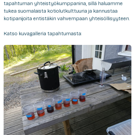
tapahtuman yhteistyökumppanina, sillä haluamme
tukea suomalaista kotiolutkulttuuria ja kannustaa
kotipanijoita entistäkin vahvempaan yhteisöllisyyteen.
Katso kuvagalleria tapahtumasta: