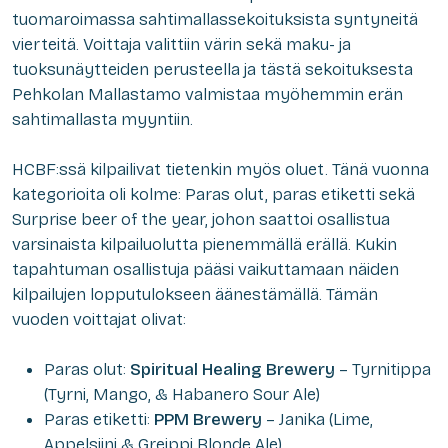
tuomaroimassa sahtimallassekoituksista syntyneitä
vierteitä. Voittaja valittiin värin sekä maku- ja
tuoksunäytteiden perusteella ja tästä sekoituksesta
Pehkolan Mallastamo valmistaa myöhemmin erän
sahtimallasta myyntiin.
HCBF:ssä kilpailivat tietenkin myös oluet. Tänä vuonna
kategorioita oli kolme: Paras olut, paras etiketti sekä
Surprise beer of the year, johon saattoi osallistua
varsinaista kilpailuolutta pienemmällä erällä. Kukin
tapahtuman osallistuja pääsi vaikuttamaan näiden
kilpailujen lopputulokseen äänestämällä. Tämän
vuoden voittajat olivat:
Paras olut:
Spiritual Healing Brewery
– Tyrnitippa
(Tyrni, Mango, & Habanero Sour Ale)
Paras etiketti:
PPM Brewery
– Janika (Lime,
Appelsiini & Greippi Blonde Ale)