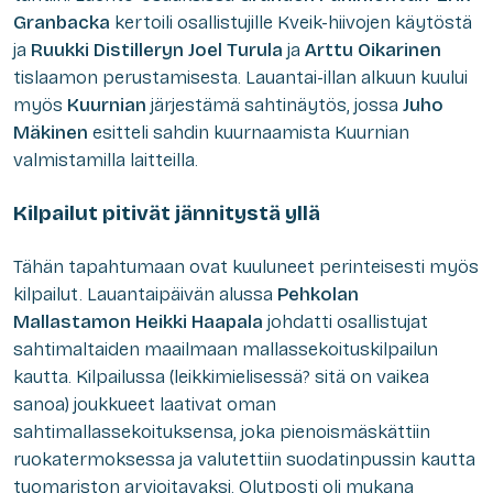
Granbacka
kertoili osallistujille Kveik-hiivojen käytöstä
ja
Ruukki Distilleryn
Joel Turula
ja
Arttu Oikarinen
tislaamon perustamisesta. Lauantai-illan alkuun kuului
myös
Kuurnian
järjestämä sahtinäytös, jossa
Juho
Mäkinen
esitteli sahdin kuurnaamista Kuurnian
valmistamilla laitteilla.
Kilpailut pitivät jännitystä yllä
Tähän tapahtumaan ovat kuuluneet perinteisesti myös
kilpailut. Lauantaipäivän alussa
Pehkolan
Mallastamon Heikki Haapala
johdatti osallistujat
sahtimaltaiden maailmaan mallassekoituskilpailun
kautta. Kilpailussa (leikkimielisessä? sitä on vaikea
sanoa) joukkueet laativat oman
sahtimallassekoituksensa, joka pienoismäskättiin
ruokatermoksessa ja valutettiin suodatinpussin kautta
tuomariston arvioitavaksi. Olutposti oli mukana