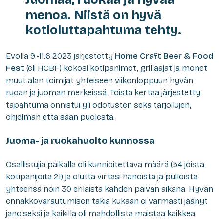
menoa. Niistä on hyvä
kotioluttapahtuma tehty.
Evolla 9.-11.6.2023 järjestetty
Home Craft Beer & Food
Fest
(eli HCBF) kokosi kotipanimot, grillaajat ja monet
muut alan toimijat yhteiseen viikonloppuun hyvän
ruoan ja juoman merkeissä. Toista kertaa järjestetty
tapahtuma onnistui yli odotusten sekä tarjoilujen,
ohjelman että sään puolesta.
Juoma- ja ruokahuolto kunnossa
Osallistujia paikalla oli kunnioitettava määrä (54 joista
kotipanijoita 21) ja olutta virtasi hanoista ja pulloista
yhteensä noin 30 erilaista kahden päivän aikana. Hyvän
ennakkovarautumisen takia kukaan ei varmasti jäänyt
janoiseksi ja kaikilla oli mahdollista maistaa kaikkea