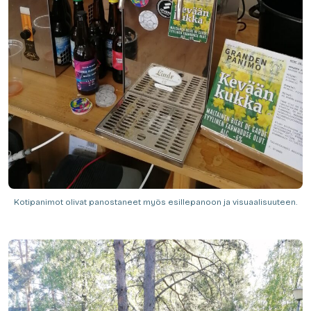
Kotipanimot olivat panostaneet myös esillepanoon ja visuaalisuuteen.