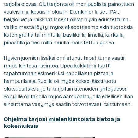
tarjolla olevaa. Oluttarjonta oli monipuolista painottuen
vaaleisiin ja kesäisiin oluisiin. Etenkin erilaiset IPA:t,
belgioluet ja raikkaat lagerit olivat hyvin edustettuina.
Valikoimasta löytyi myös eksoottisempiakin tuotoksia,
kuten gruitia tai mintulla, basilikalla, limellä, kurkulla,
pinaatilla ja ties millä muulla maustettua gosea.
Hyvien juomien lisäksi onnistunut tapahtuma vaatii
myös kiinteää ravintoa. Upea kokkitiimi tuotti
tapahtumaan esimerkiksi napolilaista pizzaa ja
hampurilaisia. Ruoille oli myös kekseliäästi luotu
olutsuosituksia, joita tarjoiltiin aterioiden yhteydessä.
Yöpyjille oli tarjolla myös aamupalaa, jolla edellisen illan
aiheuttama väsymys saatiin toivottavasti taittumaan.
Ohjelma tarjosi mielenkiintoista tietoa ja
kokemuksia