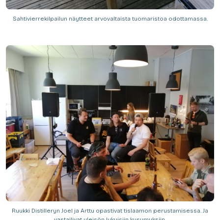
Sahtivierrekilpailun näytteet arvovaltaista tuomaristoa odottamassa.
Ruukki Distilleryn Joel ja Arttu opastivat tislaamon perustamisessa. Ja
vastailivat yleisön lukuisiin kysymyksiin.