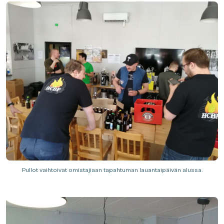
Pullot vaihtoivat omistajiaan tapahtuman lauantaipäivän alussa.