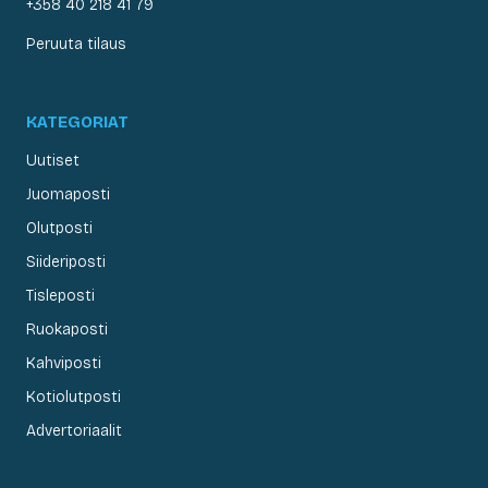
+358 40 218 41 79
Peruuta tilaus
KATEGORIAT
Uutiset
Juomaposti
Olutposti
Siideriposti
Tisleposti
Ruokaposti
Kahviposti
Kotiolutposti
Advertoriaalit