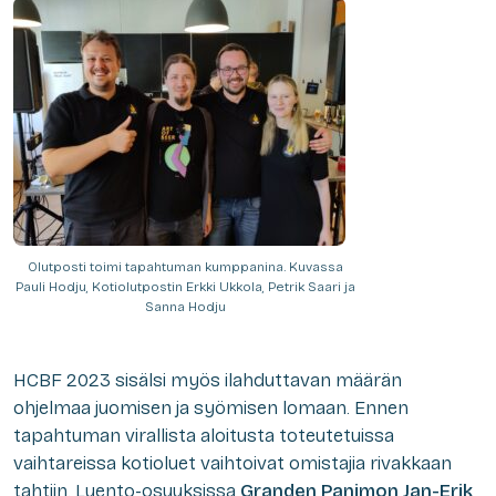
Olutposti toimi tapahtuman kumppanina. Kuvassa
Pauli Hodju, Kotiolutpostin Erkki Ukkola, Petrik Saari ja
Sanna Hodju
HCBF 2023 sisälsi myös ilahduttavan määrän
ohjelmaa juomisen ja syömisen lomaan. Ennen
tapahtuman virallista aloitusta toteutetuissa
vaihtareissa kotioluet vaihtoivat omistajia rivakkaan
tahtiin. Luento-osuuksissa
Granden Panimon
Jan-Erik