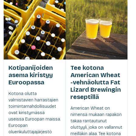
Kotipanijoiden
Tee kotona
asema kiristyy
American Wheat
Euroopassa
-vehnäolutta Fat
Lizard Brewingin
Kotona olutta
reseptillä
valmistavien harrastajien
toimintamahdollisuudet
American Wheat on
ovat kiristymässä
nimensä mukaan rapakon
useissa Euroopan maissa.
takaa rantautunut
Euroopan
oluttyyli, joka on vallannut
oluenkuluttajajärjestö
meilläkin alaa. Tee kotona