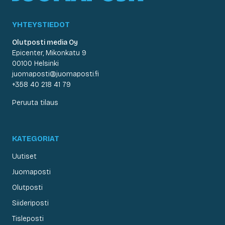
YHTEYSTIEDOT
Olutposti media Oy
Epicenter, Mikonkatu 9
00100 Helsinki
juomaposti@juomaposti.fi
+358 40 218 41 79
Peruuta tilaus
KATEGORIAT
Uutiset
Juomaposti
Olutposti
Siideriposti
Tisleposti