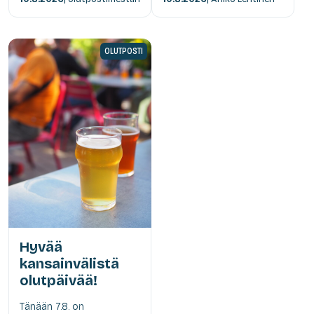
OLUTPOSTI
Hyvää
kansainvälistä
olutpäivää!
Tänään 7.8. on