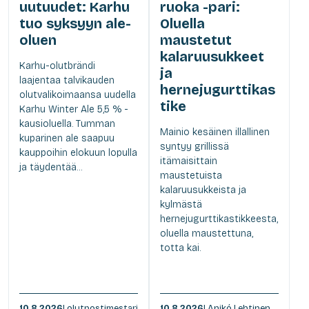
uutuudet: Karhu
ruoka -pari:
tuo syksyyn ale-
Oluella
oluen
maustetut
kalaruusukkeet
Karhu-olutbrändi
ja
laajentaa talvikauden
hernejugurttikas
olutvalikoimaansa uudella
tike
Karhu Winter Ale 5,5 % -
kausioluella. Tumman
Mainio kesäinen illallinen
kuparinen ale saapuu
syntyy grillissä
kauppoihin elokuun lopulla
itämaisittain
ja täydentää...
maustetuista
kalaruusukkeista ja
kylmästä
hernejugurttikastikkeesta,
oluella maustettuna,
totta kai.
10.8.2026
| olutpostimestari
10.8.2026
| Anikó Lehtinen