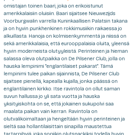
omistajan toinen baari, joka on erikoistunut
amerikkalaisiin oluisiin. Baari sijaitsee Nieuwezijds
Voorburgwalin varrella Kuninkaallisen Palatsin takana
ja on hyvin punkhenkinen rokkimusiikin raikaessa jo
alkuillasta. Hanoja on kolmisenkymmentä ja niissä on
sekä amerikkalaisia, että eurooppalaisia oluita, yleensä
hyvin moderneista olutyyleistä. Perinteinen ja hieman
salassa oleva olutpaikka on De Pilsener Club, jolla on
hauska lempinimi ”englantilaiset pakarat”. Tämä
lempinimi tulee paikan sijainnista, De Pilsener Club
sijaitsee pienellä, kapealla kujalla, jonka päässä on
englantilainen kirkko. Itse ravintola on ollut saman
suvun hallussa jo yli sata vuotta ja hauska
yksityiskohta on se, että jokainen sukupolvi saa
maalata paikan vain kerran. Ravintola on
olutvalikoimaltaan ja hengeltään hyvin perinteinen ja
sieltä saa hollantilaisittain sinapilla maustettua
tartarpihviä, joka sopiikin olutsnackiksi todella hyvin.