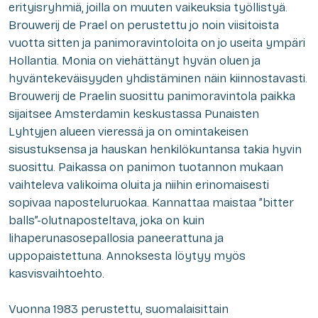
erityisryhmiä, joilla on muuten vaikeuksia työllistyä.
Brouwerij de Prael on perustettu jo noin viisitoista
vuotta sitten ja panimoravintoloita on jo useita ympäri
Hollantia. Monia on viehättänyt hyvän oluen ja
hyväntekeväisyyden yhdistäminen näin kiinnostavasti.
Brouwerij de Praelin suosittu panimoravintola paikka
sijaitsee Amsterdamin keskustassa Punaisten
Lyhtyjen alueen vieressä ja on omintakeisen
sisustuksensa ja hauskan henkilökuntansa takia hyvin
suosittu. Paikassa on panimon tuotannon mukaan
vaihteleva valikoima oluita ja niihin erinomaisesti
sopivaa naposteluruokaa. Kannattaa maistaa ”bitter
balls”-olutnaposteltava, joka on kuin
lihaperunasosepallosia paneerattuna ja
uppopaistettuna. Annoksesta löytyy myös
kasvisvaihtoehto.
Vuonna 1983 perustettu, suomalaisittain