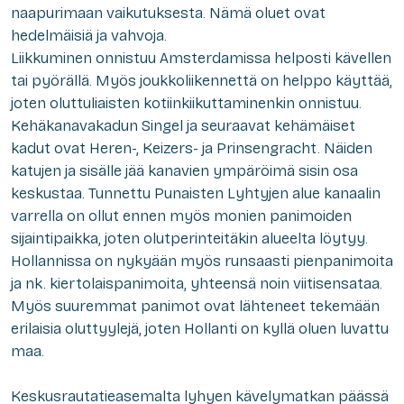
naapurimaan vaikutuksesta. Nämä oluet ovat
hedelmäisiä ja vahvoja.
Liikkuminen onnistuu Amsterdamissa helposti kävellen
tai pyörällä. Myös joukkoliikennettä on helppo käyttää,
joten oluttuliaisten kotiinkiikuttaminenkin onnistuu.
Kehäkanavakadun Singel ja seuraavat kehämäiset
kadut ovat Heren-, Keizers- ja Prinsengracht. Näiden
katujen ja sisälle jää kanavien ympäröimä sisin osa
keskustaa. Tunnettu Punaisten Lyhtyjen alue kanaalin
varrella on ollut ennen myös monien panimoiden
sijaintipaikka, joten olutperinteitäkin alueelta löytyy.
Hollannissa on nykyään myös runsaasti pienpanimoita
ja nk. kiertolaispanimoita, yhteensä noin viitisensataa.
Myös suuremmat panimot ovat lähteneet tekemään
erilaisia oluttyylejä, joten Hollanti on kyllä oluen luvattu
maa.
Keskusrautatieasemalta lyhyen kävelymatkan päässä