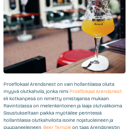
Proeflokaal Arendsnest on vain hollantilaisia oluita
myyvä olutkahvila, jonka nimi
Proeflokaal Arendsnest
eli kotkanpesä on nimetty omistajansa mukaan.
Ravintolassa on mielenkiintoinen ja laaja olutvalikoima.
Sisustukseltaan paikka myötäilee perinteisiä
hollantilaisia olutkahviloita isoine nojatuoleineen ja
puupaneeleineen.
Beer Temple
on taas Arendsnestin