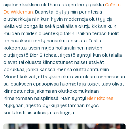
sijaitsee kaikkien olutharrastajien lempipaikka
Café In
De Wildeman
. Baarista löytyy niin perinteisiä
olutherkkuja niin kuin hyvin moderneja oluttyylejä.
Siellä voi bongailla sekä paikallisia olutjulkkiksia kuin
muiden maiden oluentekijöitäkin. Paikan terassituolit
on hauskasti tehty hanaoluttankeista. Täällä
kokoontuu usein myös hollantilainen naisten
olutjärjestö Bier Bitches. Järjestö syntyi, kun olutalalla
olevat tai oluesta kiinnostuneet naiset etsivät
porukkaa, jonka kanssa mennä oluttapahtumiin.
Monet kokivat, että yksin olutravintolaan mennessään
sai osakseen epäsopivaa huomiota ja toiset taas olivat
kiinnostuneita jakamaan olutkokemuksiaan
nimenomaan naispiirissä. Näin syntyi
Bier Bitches
.
Nykyään järjestö pyrkii järjestämään myös
koulutustilaisuuksia ja tastingeja.