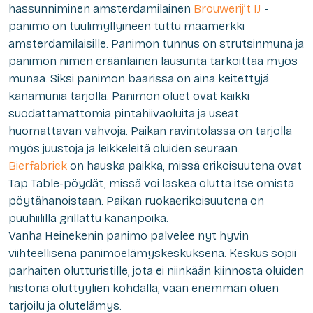
hassunniminen amsterdamilainen
Brouwerij’t IJ
-
panimo on tuulimyllyineen tuttu maamerkki
amsterdamilaisille. Panimon tunnus on strutsinmuna ja
panimon nimen eräänlainen lausunta tarkoittaa myös
munaa. Siksi panimon baarissa on aina keitettyjä
kanamunia tarjolla. Panimon oluet ovat kaikki
suodattamattomia pintahiivaoluita ja useat
huomattavan vahvoja. Paikan ravintolassa on tarjolla
myös juustoja ja leikkeleitä oluiden seuraan.
Bierfabriek
on hauska paikka, missä erikoisuutena ovat
Tap Table-pöydät, missä voi laskea olutta itse omista
pöytähanoistaan. Paikan ruokaerikoisuutena on
puuhiilillä grillattu kananpoika.
Vanha Heinekenin panimo palvelee nyt hyvin
viihteellisenä panimoelämyskeskuksena. Keskus sopii
parhaiten olutturistille, jota ei niinkään kiinnosta oluiden
historia oluttyylien kohdalla, vaan enemmän oluen
tarjoilu ja olutelämys.