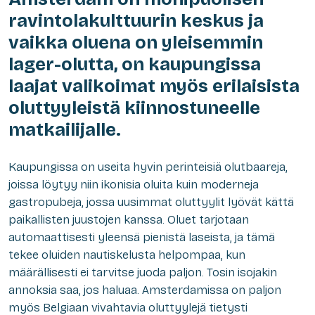
ravintolakulttuurin keskus ja
vaikka oluena on yleisemmin
lager-olutta, on kaupungissa
laajat valikoimat myös erilaisista
oluttyyleistä kiinnostuneelle
matkailijalle.
Kaupungissa on useita hyvin perinteisiä olutbaareja,
joissa löytyy niin ikonisia oluita kuin moderneja
gastropubeja, jossa uusimmat oluttyylit lyövät kättä
paikallisten juustojen kanssa. Oluet tarjotaan
automaattisesti yleensä pienistä laseista, ja tämä
tekee oluiden nautiskelusta helpompaa, kun
määrällisesti ei tarvitse juoda paljon. Tosin isojakin
annoksia saa, jos haluaa. Amsterdamissa on paljon
myös Belgiaan vivahtavia oluttyylejä tietysti