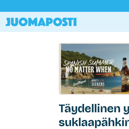
Täydellinen 
suklaapähki