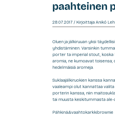
paahteinen p
28.07.2017 / Kirjoittaja Anikó Le
Oluen ja jälkiruuan yksi täydel
yhdistäminen. Varsinkin tumman
porter ta imperial stout, koska
aromia, ne kumoavat toisensa; o
hedelmäisiä aromeja.
Suklaajälkiruokien kanssa kanna
vaaleampi olut kannattaa valit
porterin kanssa, niin maitosuk
tai muusta keskitummasta ale-o
Pähkinä&vaahtokarkkibrownie