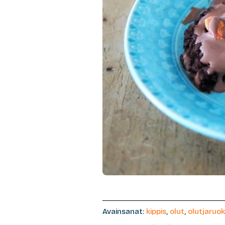
Avainsanat:
kippis
,
olut
,
olutjaruo