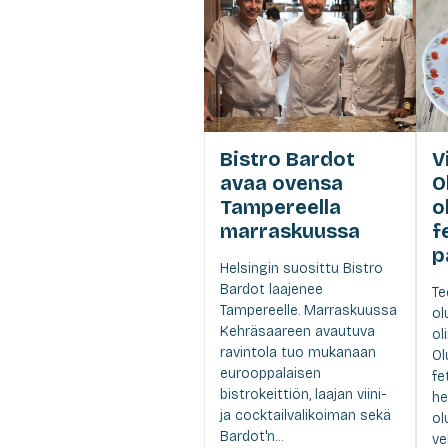
Bistro Bardot
V
avaa ovensa
O
Tampereella
ol
marraskuussa
f
p
Helsingin suosittu Bistro
Bardot laajenee
Te
Tampereelle. Marraskuussa
ol
Kehräsaareen avautuva
ol
ravintola tuo mukanaan
Ol
eurooppalaisen
fe
bistrokeittiön, laajan viini-
he
ja cocktailvalikoiman sekä
ol
Bardot'n...
ve