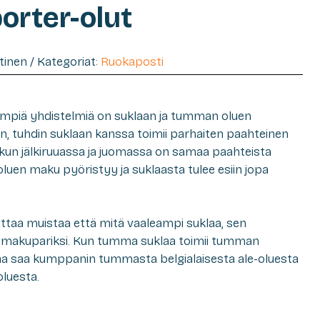
orter-olut
htinen / Kategoriat:
Ruokaposti
lisimpiä yhdistelmiä on suklaan ja tumman oluen
, tuhdin suklaan kanssa toimii parhaiten paahteinen
 kun jälkiruuassa ja juomassa on samaa paahteista
luen maku pyöristyy ja suklaasta tulee esiin jopa
ttaa muistaa että mitä vaaleampi suklaa, sen
a makupariksi. Kun tumma suklaa toimii tumman
laa saa kumppanin tummasta belgialaisesta ale-oluesta
luesta.