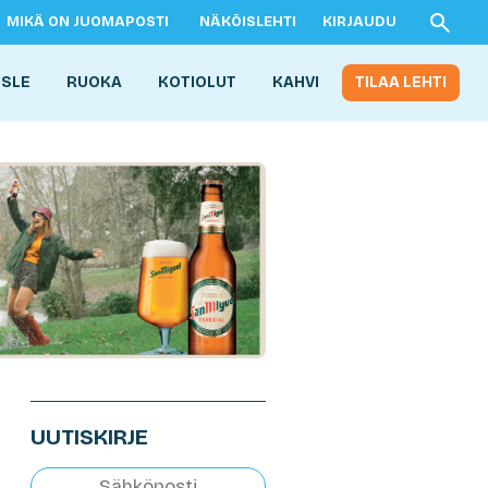
MIKÄ ON JUOMAPOSTI
NÄKÖISLEHTI
KIRJAUDU
ISLE
RUOKA
KOTIOLUT
KAHVI
TILAA LEHTI
UUTISKIRJE