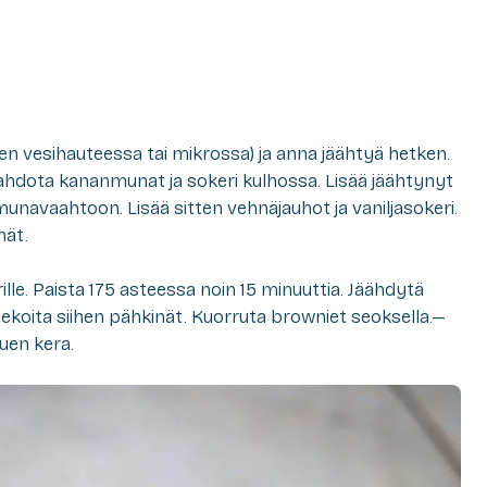
 sen vesihauteessa tai mikrossa) ja anna jäähtyä hetken.
Vaahdota kananmunat ja sokeri kulhossa. Lisää jäähtynyt
munavaahtoon. Lisää sitten vehnäjauhot ja vaniljasokeri.
nät.
ille. Paista 175 asteessa noin 15 minuuttia. Jäähdytä
sekoita siihen pähkinät. Kuorruta browniet seoksella.—
luen kera.