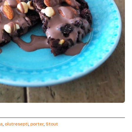
ka
,
olutresepti
,
porter
,
Stout