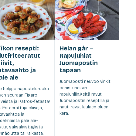
iikon resepti:
Helan går –
lutfriteeratut
Rapujuhlat
iivit,
Juomapostin
etavaahto ja
tapaan
ale ale
Juomaposti neuvoo vinkit
onnistuneisiin
e helppo naposteluruoka
rapujuhliin.Keitä ravut
uen seuraan Figaro-
Juomapostin reseptillä ja
iiveista ja Patros-fetasta!
nauti ravut laulaen oluen
utfriteerattuja oliiveja,
kera.
tavaahtoa ja
delmäistä pale ale-
utta, saksalaistyylistä
hnäolutta tai raikasta...