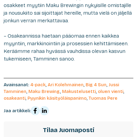
osakkeet myytiin Maku Brewingin nykyisille omistajille
ja nousukiito sai sijoittajat hereille, mutta vielä on jäljellä
jonkun verran merkattavaa.
– Osakeannissa haetaan pääomaa ennen kaikkea
myyntiin, markkinointiin ja prosessien kehittämiseen.
Keräämme rahaa hyvässä vauhdissa olevan kasvun
tukemiseen, Tamminen sanoo.
Avainsanat:
4-pack
,
Ari Kolehmainen
,
Big 4 Sun
,
Jussi
Tamminen
,
Maku Brewing
,
Makustelusetti
,
oluen vienti
,
osakeanti
,
Pyynikin käsityöläispanimo
,
Tuomas Pere
Jaa artikkeli:
Tilaa Juomaposti