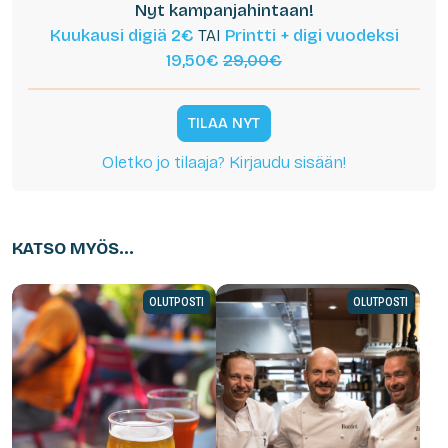
Nyt kampanjahintaan!
Kuukausi digiä 2€
TAI
Printti + digi vuodeksi
19,50€
29,00€
TILAA NYT
Oletko jo tilaaja? Kirjaudu sisään!
KATSO MYÖS...
OLUTPOSTI
OLUTPOSTI