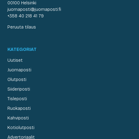
00100 Helsinki
juomaposti@juomaposti.fi
+358 40 218 41 79
Peruuta tilaus
KATEGORIAT
Uutiset
Juomaposti
Olutposti
Siideriposti
Tisleposti
Ruokaposti
Kahviposti
Kotiolutposti
Advertoriaalit