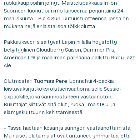
ruokakauppoihin jo nyt. Maistelupakkausilmiön
Suomeen luonut panimo lanseeraa perjantaina 24.
maaliskuuta— Big 4 Sun -uutuustuotteensa, jossa on
mukana neljä erilaista isoa tölkkiolutta.
Pakkaukseen sisältyvät Lapin hillalla höystetty
belgityylinen Cloudberry Saison, Dammer Pils,
American IPA ja maailman parhaana palkittu Ruby Jazz
Ale.
Olutmestari
Tuomas Pere
luonnehtii 4-packia
loistavaksi jatkoksi olutsensaatiomaiselle Sessio-
sixpackille, joka sai innostuneen vastaanoton.
Kuluttajat kiittivät sitä olut-, ruoka-, maistelu- ja
elämyskulttuurin kehittämisestä.
– Tässä haetaan kesän ja auringon vastaanottamista.
Muinaiset olutjumalat ovat antaneet ymmärtää, että