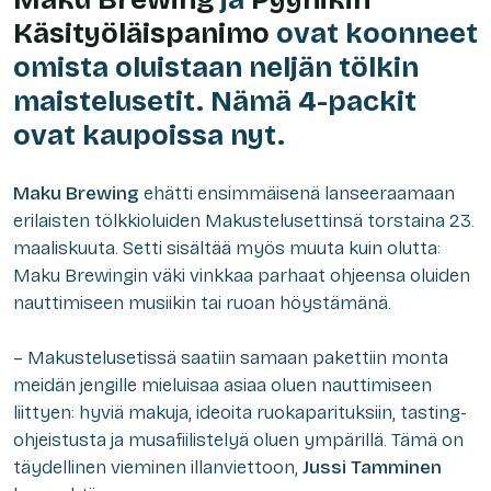
Käsityöläispanimo
ovat koonneet
omista oluistaan neljän tölkin
maistelusetit. Nämä 4-packit
ovat kaupoissa nyt.
Maku Brewing
ehätti ensimmäisenä lanseeraamaan
erilaisten tölkkioluiden Makustelusettinsä torstaina 23.
maaliskuuta. Setti sisältää myös muuta kuin olutta:
Maku Brewingin väki vinkkaa parhaat ohjeensa oluiden
nauttimiseen musiikin tai ruoan höystämänä.
– Makustelusetissä saatiin samaan pakettiin monta
meidän jengille mieluisaa asiaa oluen nauttimiseen
liittyen: hyviä makuja, ideoita ruokaparituksiin, tasting-
ohjeistusta ja musafiilistelyä oluen ympärillä. Tämä on
täydellinen vieminen illanviettoon,
Jussi Tamminen