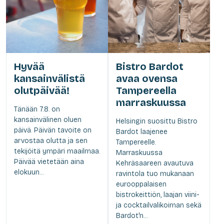
Hyvää
Bistro Bardot
kansainvälistä
avaa ovensa
olutpäivää!
Tampereella
marraskuussa
Tänään 7.8. on
kansainvälinen oluen
Helsingin suosittu Bistro
päivä. Päivän tavoite on
Bardot laajenee
arvostaa olutta ja sen
Tampereelle.
tekijöitä ympäri maailmaa.
Marraskuussa
Päivää vietetään aina
Kehräsaareen avautuva
elokuun...
ravintola tuo mukanaan
eurooppalaisen
bistrokeittiön, laajan viini-
ja cocktailvalikoiman sekä
Bardot'n...