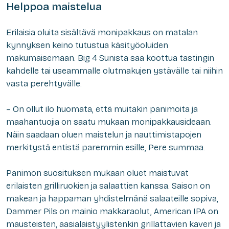
Helppoa maistelua
Erilaisia oluita sisältävä monipakkaus on matalan
kynnyksen keino tutustua käsityöoluiden
makumaisemaan. Big 4 Sunista saa koottua tastingin
kahdelle tai useammalle olutmakujen ystävälle tai niihin
vasta perehtyvälle.
– On ollut ilo huomata, että muitakin panimoita ja
maahantuojia on saatu mukaan monipakkausideaan.
Näin saadaan oluen maistelun ja nauttimistapojen
merkitystä entistä paremmin esille, Pere summaa.
Panimon suosituksen mukaan oluet maistuvat
erilaisten grilliruokien ja salaattien kanssa. Saison on
makean ja happaman yhdistelmänä salaateille sopiva,
Dammer Pils on mainio makkaraolut, American IPA on
mausteisten, aasialaistyylistenkin grillattavien kaveri ja