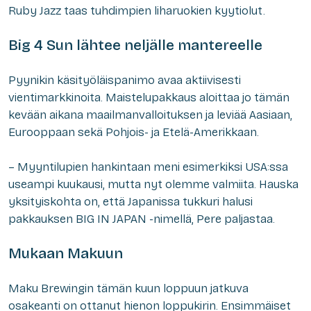
Ruby Jazz taas tuhdimpien liharuokien kyytiolut.
Big 4 Sun lähtee neljälle mantereelle
Pyynikin käsityöläispanimo avaa aktiivisesti
vientimarkkinoita. Maistelupakkaus aloittaa jo tämän
kevään aikana maailmanvalloituksen ja leviää Aasiaan,
Eurooppaan sekä Pohjois- ja Etelä-Amerikkaan.
– Myyntilupien hankintaan meni esimerkiksi USA:ssa
useampi kuukausi, mutta nyt olemme valmiita. Hauska
yksityiskohta on, että Japanissa tukkuri halusi
pakkauksen BIG IN JAPAN -nimellä, Pere paljastaa.
Mukaan Makuun
Maku Brewingin tämän kuun loppuun jatkuva
osakeanti on ottanut hienon loppukirin. Ensimmäiset