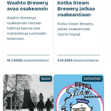
Waahto Brewery
Kotka Steam
avaa osakeannin
Brewery jatkaa
osakeantiaan
Waahto Breweryn
osakeannilla haetaan
Kotka Steam Brewery
hallittua kasvua joka
jatkaa osakeantiaan
mahdollistaa tuotteiden
täyttä höyryä.
leviämisen...
16.7.2022
| olutpostimestari
3.10.2021
| olutpostimestari
TALOUS
TUOTEUUTISET