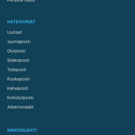
Peruuta tilaus
KATEGORIAT
Uutiset
Juomaposti
Olutposti
Siideriposti
Tisleposti
Ruokaposti
Kahviposti
Kotiolutposti
Advertoriaalit
NÄKÖISLEHTI