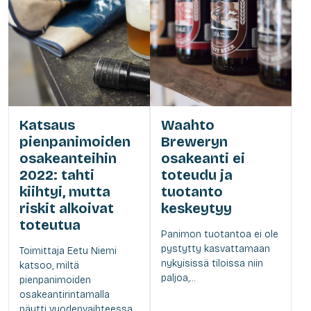
Katsaus
Waahto
pienpanimoiden
Breweryn
osakeanteihin
osakeanti ei
2022: tahti
toteudu ja
kiihtyi, mutta
tuotanto
riskit alkoivat
keskeytyy
toteutua
Panimon tuotantoa ei ole
pystytty kasvattamaan
Toimittaja Eetu Niemi
nykyisissä tiloissa niin
katsoo, miltä
paljoa,...
pienpanimoiden
osakeantirintamalla
näytti vuodenvaihteessa