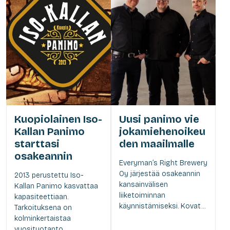
Kuopiolainen Iso-
Uusi panimo vie
Kallan Panimo
jokamiehenoikeu
starttasi
den maailmalle
osakeannin
Everyman’s Right Brewery
Oy järjestää osakeannin
2013 perustettu Iso-
kansainvälisen
Kallan Panimo kasvattaa
liiketoiminnan
kapasiteettiaan.
käynnistämiseksi. Kovat...
Tarkoituksena on
kolminkertaistaa
vuosituotanto...