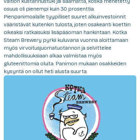
valtion kustannustuki jäi saamatta, koska menetetty
osuus oli pienempi kuin 30 prosenttia.
Pienpanimoalalle tyypilliset suuret alkuinvestoinnit
vääristävät kuitenkin tulosta, joten osakeanti koettiin
oikeaksi ratkaisuksi lisäpääoman hankintaan. Kotka
Steam Brewery pyrkii kuluvana vuonna aloittamaan
myös virvoitusjuomatuotannon ja selvittelee
mahdollisuuksiaan alkaa valmistaa myös
gluteenittomia oluita. Panimon mukaan osakkeiden
kysyntä on ollut heti alusta suurta.