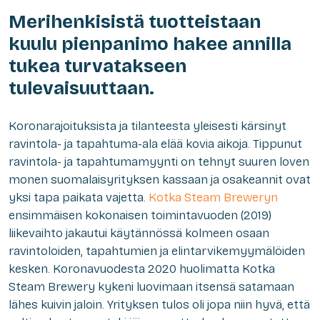
Merihenkisistä tuotteistaan
kuulu pienpanimo hakee annilla
tukea turvatakseen
tulevaisuuttaan.
Koronarajoituksista ja tilanteesta yleisesti kärsinyt
ravintola- ja tapahtuma-ala elää kovia aikoja. Tippunut
ravintola- ja tapahtumamyynti on tehnyt suuren loven
monen suomalaisyrityksen kassaan ja osakeannit ovat
yksi tapa paikata vajetta.
Kotka Steam Breweryn
ensimmäisen kokonaisen toimintavuoden (2019)
liikevaihto jakautui käytännössä kolmeen osaan
ravintoloiden, tapahtumien ja elintarvikemyymälöiden
kesken. Koronavuodesta 2020 huolimatta Kotka
Steam Brewery kykeni luovimaan itsensä satamaan
lähes kuivin jaloin. Yrityksen tulos oli jopa niin hyvä, että