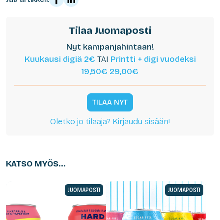
Tilaa Juomaposti
Nyt kampanjahintaan!
Kuukausi digiä 2€
TAI
Printti + digi vuodeksi
19,50€
29,00€
TILAA NYT
Oletko jo tilaaja? Kirjaudu sisään!
KATSO MYÖS...
JUOMAPOSTI
JUOMAPOSTI