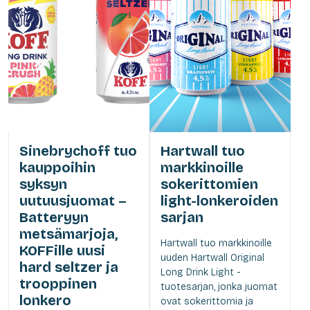
Sinebrychoff tuo
Hartwall tuo
kauppoihin
markkinoille
syksyn
sokerittomien
uutuusjuomat –
light-lonkeroiden
Batteryyn
sarjan
metsämarjoja,
Hartwall tuo markkinoille
KOFFille uusi
uuden Hartwall Original
hard seltzer ja
Long Drink Light -
trooppinen
tuotesarjan, jonka juomat
lonkero
ovat sokerittomia ja