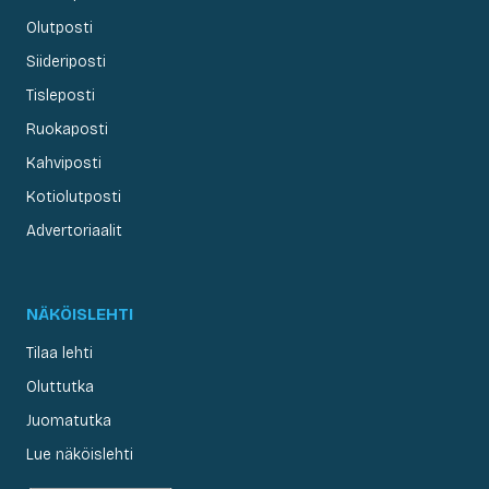
Olutposti
Siideriposti
Tisleposti
Ruokaposti
Kahviposti
Kotiolutposti
Advertoriaalit
NÄKÖISLEHTI
Tilaa lehti
Oluttutka
Juomatutka
Lue näköislehti