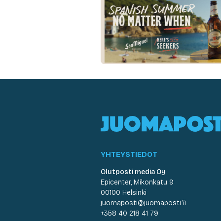
YHTEYSTIEDOT
Olutposti media Oy
Epicenter, Mikonkatu 9
00100 Helsinki
juomaposti@juomaposti.fi
+358 40 218 41 79