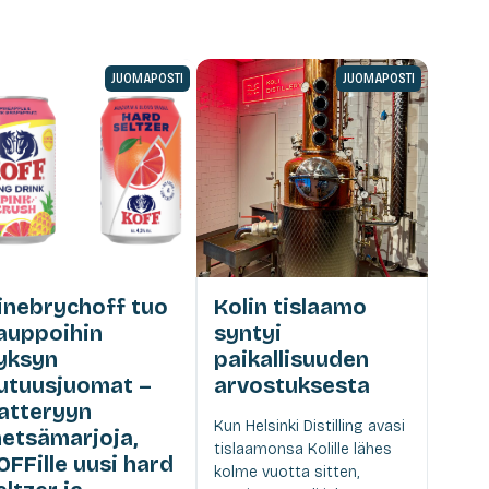
JUOMAPOSTI
JUOMAPOSTI
inebrychoff tuo
Kolin tislaamo
auppoihin
syntyi
yksyn
paikallisuuden
utuusjuomat –
arvostuksesta
atteryyn
Kun Helsinki Distilling avasi
etsämarjoja,
tislaamonsa Kolille lähes
OFFille uusi hard
kolme vuotta sitten,