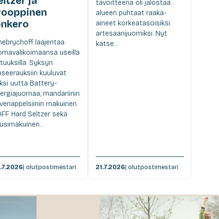
eltzer ja
tavoitteena oli jalostaa
rooppinen
alueen puhtaat raaka-
onkero
aineet korkeatasoisiksi
artesaanijuomiksi. Nyt
nebrychoff laajentaa
katse...
omavalikoimaansa useilla
tuuksilla. Syksyn
nseerauksiin kuuluvat
ksi uutta Battery-
ergiajuomaa, mandariinin
 veriappelsiinin makuinen
FF Hard Seltzer sekä
usimakuinen...
.7.2026
| olutpostimestari
21.7.2026
| olutpostimestari