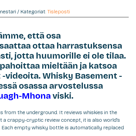
imestari / Kategoriat:
Tisleposti
dämme, että osa
a saattaa ottaa harrastuksensa
i, jotta huumorille ei ole tilaa.
 pahoittaa mieltään ja katsoa
-videoita. Whisky Basement -
essä osassa arvostelussa
ruagh-Mhona
viski.
from the underground. It reviews whiskies in the
ust a crappy-cryptic review concept, it is also world’s
: Each empty whisky bottle is automatically replaced