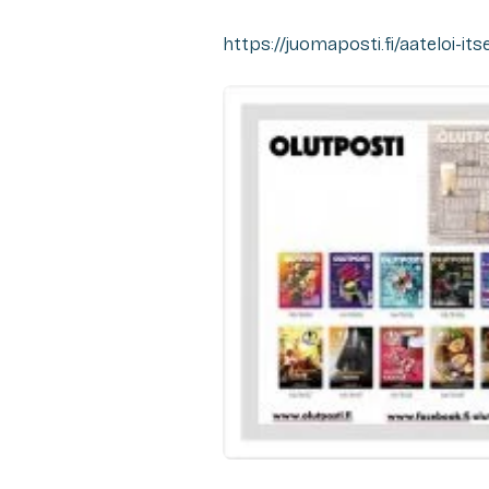
https://juomaposti.fi/aateloi-its