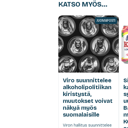
KATSO MYÖS...
JUOMAPOSTI
Viro suunnittelee
S
alkoholipolitiikan
k
kiristystä,
s
muutokset voivat
u
näkyä myös
B
suomalaisille
m
K
Viron hallitus suunnittelee