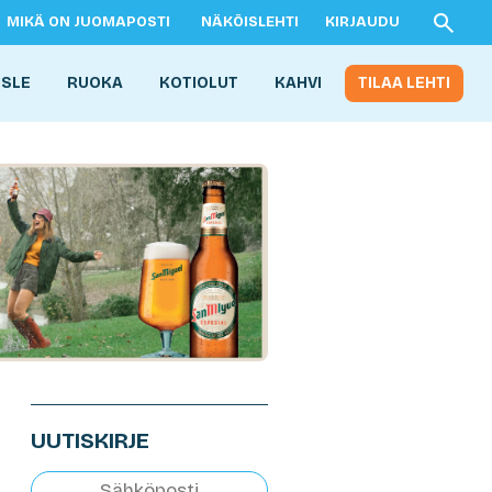
MIKÄ ON JUOMAPOSTI
NÄKÖISLEHTI
KIRJAUDU
ISLE
RUOKA
KOTIOLUT
KAHVI
TILAA LEHTI
UUTISKIRJE