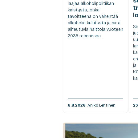
s
laajaa alkoholipolitiikan
t
kiristystä, jonka
l
tavoitteena on vähentää
alkoholin kulutusta ja siitä
Si
aiheutuvia haittoja vuoteen
ju
2035 mennessä.
uu
la
ka
en
ja
KO
ka
6.8.2026
| Anikó Lehtinen
23