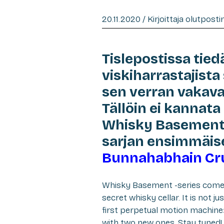
20.11.2020 / Kirjoittaja olutpost
Tislepostissa tie
viskiharrastajist
sen verran vakavast
Tällöin ei kannata
Whisky Basement 
sarjan ensimmäis
Bunnahabhain C
Whisky Basement -series comes 
secret whisky cellar. It is not j
first perpetual motion machine
with two new ones. Stay tuned!