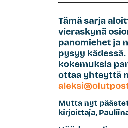
Tämä sarja aloit
vieraskynä osio
panomiehet ja n
pysyy kädessä. 
kokemuksia pane
ottaa yhteyttä 
aleksi@olutposti
Mutta nyt pääste
kirjoittaja, Pauliin