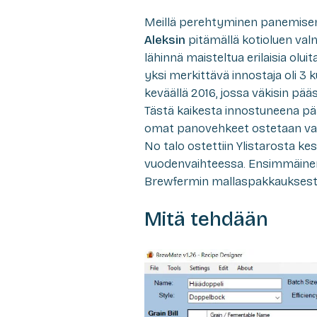
Meillä perehtyminen panemisen 
Aleksin
pitämällä kotioluen valm
lähinnä maisteltua erilaisia olui
yksi merkittävä innostaja oli 3
keväällä 2016, jossa väkisin pääs
Tästä kaikesta innostuneena p
omat panovehkeet ostetaan vasta
No talo ostettiin Ylistarosta ke
vuodenvaihteessa. Ensimmäinen ko
Brewfermin mallaspakkauksesta
Mitä tehdään