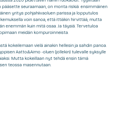
uussa 2020 pidettäviin häihin ruokaolut. Tyyliltään
kin pääsette seuraamaan, on monta riskiä: ensimmäinen
äinen yritys pohjahiivaoluen parissa ja lopputulos
kokemuksella voin sanoa, että ittiäkin hirvittää, mutta
hän enemmän kuin mitä osaa. Ja täysiä. Tervetuloa
oppimaan meidän kompuroinneista.
ä kokeilemaan vielä ainakin hellesin ja sahdin panoa.
yppisen Aatto&Aimo -oluen (jollekin) tulevalle syksylle
ksi. Mutta kokeillaan nyt tehdä ensin tämä
n sen teossa masennutaan.