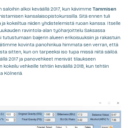
saloihin alkoi keväällä 2017, kun kävimme
Tammisen
istamisen kansalaisopistokurssilla. Sitä ennen tuli
ta ja kokeiltua niiden yhdistelemistä ruoan kanssa. Itselle
 kuukauden ravintola-alan työharjoittelu Saksassa
i tutustumaan baijerin alueen erikoisuuksiin ja rakastuin.
äätimme kovinta panohinkua himmata sen verran, että
 sitten, kun on tarpeeksi iso tupa missä niitä säilöä.
sällä 2017 ja panovehkeet menivät tilaukseen
keilu vehkeille tehtiin keväällä 2018, kun tehtiin
 Kölneriä.