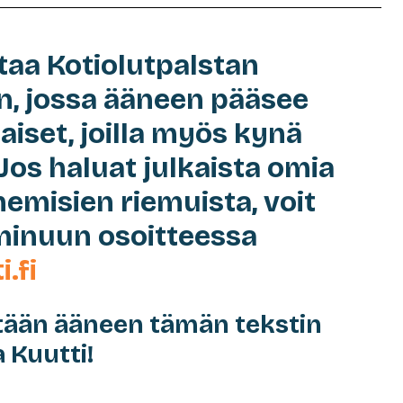
taa Kotiolutpalstan
n, jossa ääneen pääsee
aiset, joilla myös kynä
Jos haluat julkaista omia
misien riemuista, voit
minuun osoitteessa
.fi
tään ääneen tämän tekstin
a Kuutti!