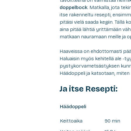
tavoitteena on valmistaa helmik
doppelbock
. Matkalla, jota te
itse rakenneltu resepti, ensimm
pitäisi vielä saada kegiin. Tällä 
aina pitää lähtiä yrittämään vä
matkaan nauramaan meille ja 
Haaveissa on ehdottomasti pääst
Haluaisin myös kehitellä ale -ty
pystykorvametsästyksen kunnia
Häädoppeli ja katsotaan, mite
Ja itse Resepti:
Häädoppeli
Keittoaika
90 min