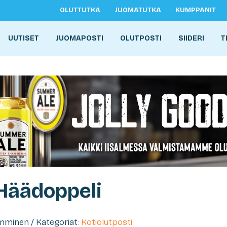
OLUTTUTKA
JUOMATUTKA
KUMPPANIT
UUTISET
JUOMAPOSTI
OLUTPOSTI
SIIDERI
T
Häädoppeli
Tamminen / Kategoriat:
Kotiolutposti