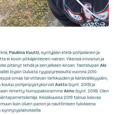
minä,
Pauliina Kuutti
, syntyjään etelä-pohjalainen ja
ta ei kovin pitkäjänteinen nainen. Yleensä innostun ja
lisi pitänyt tehdä ja sen jälkeen kiroan. Taistelupari
Aki
lle) löysin Oulusta ryyppyreissulta vuonna 2010.
 Seppä omaa tarvittavan tarkkuuden ja kärsivällisyyden,
een kuuluu pohjanpystykorvat
Aatto
(synt. 2015) ja
aan nimetty humppakoiramme
Aimo
(synt. 2018). Olen
mäntapametsästäjä. Kesäkuussa 2019 talous kasvaa
an muun kuin oluen panon ja nauttimisen tuloksena
 synnytyslaitoksella.