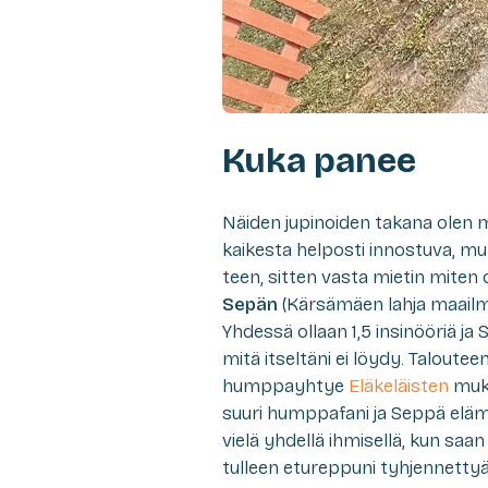
Kuka panee
Näiden jupinoiden takana olen 
kaikesta helposti innostuva, mut
teen, sitten vasta mietin miten o
Sepän
(Kärsämäen lahja maailma
Yhdessä ollaan 1,5 insinööriä ja
mitä itseltäni ei löydy. Talout
humppayhtye
Eläkeläisten
muk
suuri humppafani ja Seppä elä
vielä yhdellä ihmisellä, kun sa
tulleen etureppuni tyhjennettyä