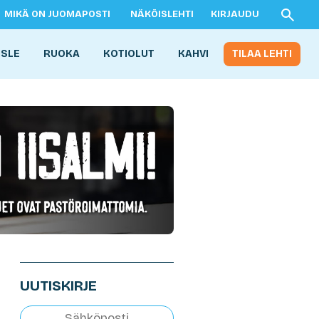
MIKÄ ON JUOMAPOSTI
NÄKÖISLEHTI
KIRJAUDU
ISLE
RUOKA
KOTIOLUT
KAHVI
TILAA LEHTI
UUTISKIRJE