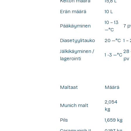
Keiton määrä
15,8 L
Erän määrä
10 L
10 – 13
Pääkäyminen
7 p
—°C
Diasetyylitauko
20 —°C
1 –
Jälkikäyminen /
28 
1 -3 —°C
lagerointi
pv
Maltaat
Määrä
2,054
Munich malt
kg
Pils
1,659 kg
Caramunich II
0,197 kg