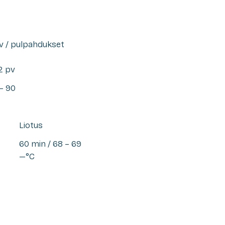
v / pulpahdukset
 2 pv
– 90
Liotus
60 min / 68 – 69
—°C