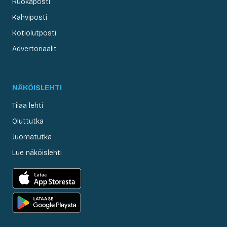
Ruokaposti
Kahviposti
Kotiolutposti
Advertoriaalit
NÄKÖISLEHTI
Tilaa lehti
Oluttutka
Juomatutka
Lue näköislehti