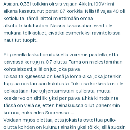
Asiaan. 0,33l
tölkkiin
oli siis vajaan 4kk (n. 100Vrk:n)
aikana kasautunut peräti 67 korkkia. Näistä vajaa 40 oli
kotioluita. Tämä laitt
oi
miettimään omaa
alkoholinkulutustani. Näissä luvuissahan eivät ole
mukana tölkkioluet, eivätkä esimerkiksi ravinto
loissa
nautitut tuopit
..
Eli pienellä laskutoimituksella voimme päätellä, että
päivässä kertyy
n. 0,7
olutta. Tämä on mielestäni
ihan
kohtalaisesti,
sillä en juo joka päivä.
Toisaalta kyseessä on kesä ja loma-aika, joka jotenkin
tuppaa nostamaan kulutusta. Toki osa korkeista ei ole
pelkästään itse tyhjentämistäni pulloista, mutta
keskiarvo on silti liki yksi per päivä. Ehkä kiintoisinta
tässä on vielä se, etten heinäkuussa ollut pahemmin
kotona, enkä edes Suomessa.
—
Voidaan myös olettaa, että jokaista ostettua pullo-
olutta kohden on kulunut ainakin yksi tölkki
, sillä suosin