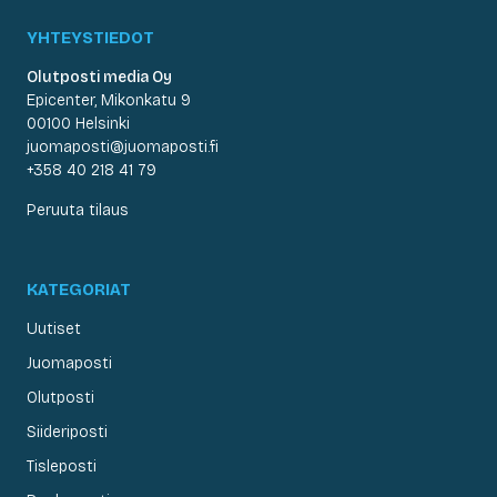
YHTEYSTIEDOT
Olutposti media Oy
Epicenter, Mikonkatu 9
00100 Helsinki
juomaposti@juomaposti.fi
+358 40 218 41 79
Peruuta tilaus
KATEGORIAT
Uutiset
Juomaposti
Olutposti
Siideriposti
Tisleposti