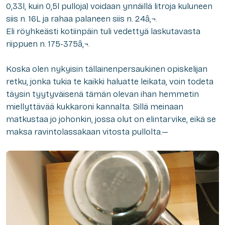
0,33l, kuin 0,5l pulloja) voidaan ynnäillä litroja kuluneen
siis n. 16L ja rahaa palaneen siis n. 24â‚¬.
Eli röyhkeästi kotiinpäin tuli vedettyä laskutavasta
riippuen n. 175-375â‚¬.
Koska olen
nykyisin tällainen
persaukinen opiskelijan
retku, jonka tukia te kaikki haluatte leikata, voin todeta
täysin tyytyväisenä tämän olevan ihan hemmetin
miellyttävä
ä kukkaroni kannalta
. Sillä meinaan
matkustaa jo johonkin, jossa olut on elintarvike, eikä se
maksa ravintolassakaan vitosta pullolta.—