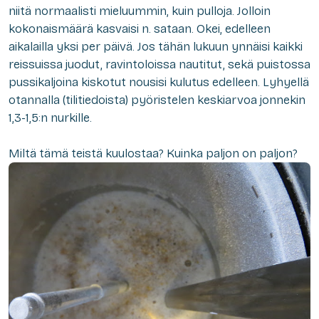
niitä normaalisti mieluummin, kuin pulloja
. Jolloin
kokonaismäärä kasvaisi n.
sataan. Okei, edelleen
aikalailla yksi per päivä. Jos tähän lukuun ynnä
isi kaikki
reissuissa juodut, ravinto
loissa nautitut
, sekä puistossa
pussikaljoina kiskotut nousisi kulutus
edelleen. L
yhyellä
otannalla
(tili
tiedoista) pyöristelen keskiar
voa jonnekin
1,3-1
,5:n nurkille.
Miltä tämä teistä kuulostaa? Kuinka paljon on paljon?