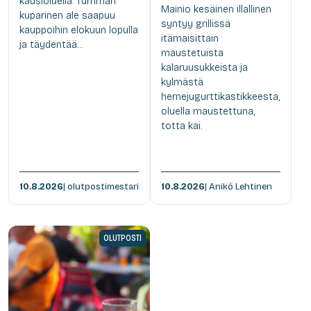
kausioluella. Tumman
Mainio kesäinen illallinen
kuparinen ale saapuu
syntyy grillissä
kauppoihin elokuun lopulla
itämaisittain
ja täydentää...
maustetuista
kalaruusukkeista ja
kylmästä
hernejugurttikastikkeesta,
oluella maustettuna,
totta kai.
10.8.2026
| olutpostimestari
10.8.2026
| Anikó Lehtinen
OLUTPOSTI