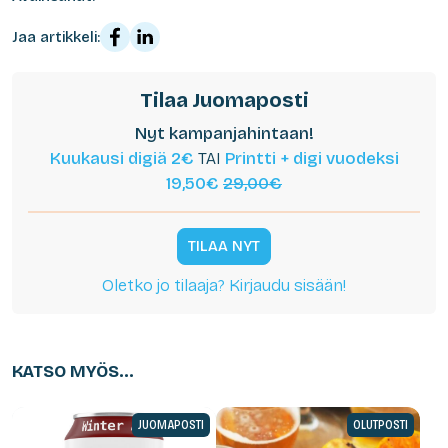
Jaa artikkeli:
Tilaa Juomaposti
Nyt kampanjahintaan!
Kuukausi digiä 2€
TAI
Printti + digi vuodeksi
19,50€
29,00€
TILAA NYT
Oletko jo tilaaja? Kirjaudu sisään!
KATSO MYÖS...
JUOMAPOSTI
OLUTPOSTI