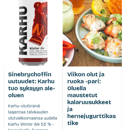
Sinebrychoffin
Viikon olut ja
uutuudet: Karhu
ruoka -pari:
tuo syksyyn ale-
Oluella
oluen
maustetut
kalaruusukkeet
Karhu-olutbrändi
ja
laajentaa talvikauden
hernejugurttikas
olutvalikoimaansa uudella
tike
Karhu Winter Ale 5,5 % -