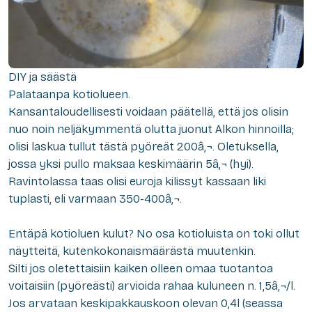
DIY ja säästä
Palataanpa kotiolueen.
Kansantaloudellisesti voidaan päätellä, että jos olisin
nuo
noin n
eljäkymmentä olutta juonut Alkon hinnoilla
;
olisi laskua tullut tästä pyöreät 200â‚¬.
O
letuksella,
jossa yksi pullo maksaa keskimäärin 5â‚¬ (hyi).
Ravintolassa taas olisi
euroja
kiliss
yt kassaan
liki
tuplasti, eli varmaan 350-400â‚¬.
Entäpä kotioluen kulut? No osa kotioluista on toki ollut
näytteitä,
kuten
kokonaismäärästä muutenkin.
Silti jos oletettaisiin kaiken olleen omaa tuotantoa
voitaisiin (pyöreästi) arvioida rahaa kuluneen n. 1,5â‚¬/l.
Jos arvataan keskipakkauskoon olevan 0,4l (seassa