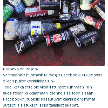
Paljonko on paljon?
Varmaankin
huomasitte blogin Facebook-jatkumossa
ollee
n
pullonkorkkikilpailu
n
?
Teille, ketkä ette ole vielä liittyneet
ryhmään, niin
suosittelen klikkaamaan itsenne sisältöön sisään.
Facebookin puolelle
kasautu
vat
kaikki pienemmät
uutiset
ja
ajatukset, sekä tällaiset skabat.