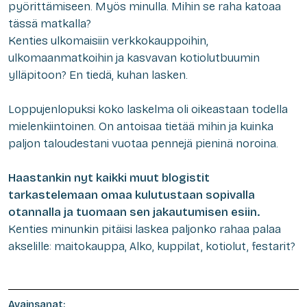
pyörittämiseen. Myös minulla. Mihin se raha katoaa
tässä matkalla?
Kenties ulkomaisiin verkkokauppoihin,
ulkomaanmatkoihin ja kasvavan kotiolutbuumin
ylläpitoon? En tiedä, kuhan lasken.
Loppujenlopuksi koko laskelma oli oikeastaan todella
mielenkiintoinen. On antoisaa tietää mihin ja kuinka
paljon taloudestani vuotaa pennejä pieninä noroina.
Haastankin nyt kaikki muut blogistit
tarkastelemaan omaa kulutustaan sopivalla
otannalla ja tuomaan sen jakautumisen esiin.
Kenties minunkin pitäisi laskea paljonko rahaa palaa
akselille: maitokauppa,
A
lko, kuppilat, kotiolut, festarit?
Avainsanat: