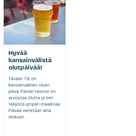
Hyvää
kansainvälistä
olutpäivää!
Tänään 7.8. on
kansainvälinen oluen
päivä. Päivän tavoite on
arvostaa olutta ja sen
tekijöitä ympäri maailmaa.
Päivää vietetään aina
elokuun...