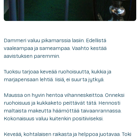
Dammeri valuu pikamarssia lasiin. Edellistä
vaaleampaa ja sameampaa. Vaahto kestää
aavistuksen paremmin.
Tuoksu tarjoaa keveää ruohoisuutta, kukkia ja
marjapensaan lehtiä. Iisiä, ei suurta jytkyä.
Maussa on hyvin hentoa vihanneskeittoa. Onneksi
ruohoisuus ja kukkaketo peittävät tätä. Hennosti
maltaista makeutta häämöttää taivaanrannassa.
Kokonaisuus valuu kuitenkin positiiviseksi.
Keveää, kohtalaisen raikasta ja helppoa juotavaa. Toki