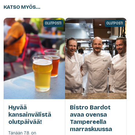
KATSO MYÖS...
OLUTPOSTI
OLUTPOSTI
Hyvää
Bistro Bardot
kansainvälistä
avaa ovensa
olutpäivää!
Tampereella
marraskuussa
Tänään 7.8. on