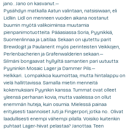
jano.. Jano on kasvanut.—
Pysähdyn matkalla Aatun valintaan, natsisiwaan, eli
Lidliin. Lidl on menneen vuoden aikana nostanut
buumin myötä valikoimiinsa muutamia
pienpanimotuotteita. Pääasiassa Soria, Pyynikkiä,
Suomenlinnaa ja Laitilaa. Sekaan on ujutettu parit
Brewdogit ja Paulanerit myös perinteisten Veikkojen,
Perlenbacherien ja Grafenwalderien sekaan.—
Silmäni bongaavat hyllyiltä samantien pari uutuutta:
Pyyninkin Mosaic Lager ja Dammer Pils.—
Helkkari.. Lompakkoa kuumoittaa, mutta hintalappu on
vielä hallittavissa. Samalla mietin menneitä
kokemuksiani Pyynikin kanssa. Tummat ovat olleet
yleensä perhanan kovia, mutta vaaleissa on ollut
enemmän huteja, kuin osumia. Mielessä painaa
erityisesti taannoiset Juti ja Fingerpori, jotka no.. Olivat
laadullisesti enempi vähempi pilalla. Voisiko kuitenkin
puhtaat Lager-hiivat pelastaa? Janottaa. Teen