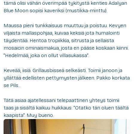
tämä olisi vähän överimpää tykitystä kenties Adalyan
Blue Moon sopisi kaveriksi (mustikka-minttu).
Maussa pieni tunkkaisuus muuttuu ja poistuu. Kevyen
viljaista mallaspohjaa, kuivaa keksiä jota humalointi
täydentää. Hentoa tropiikkia, sitrusta ja sellaista
mosaicin ominaismakua, josta en pääse koskaan kiinni.
”Hedelmää, joka on ollut villasukassa”.
Keveää, iisiä. Grillausbisseä selkeästi. Toimii janoon ja
yllättää edellisten pettymysten jälkeen. Pakko korkata
se Pils..
Tätä asiaa ajatellessani telepaattinen yhteys toimii
taas ja sisältä kaikuu huikkaus: ”Otatko tän oluen täältä
kaapista”. Muy bueno.