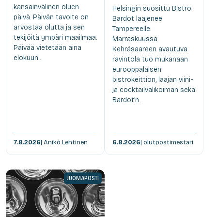
kansainvälinen oluen
Helsingin suosittu Bistro
päivä. Päivän tavoite on
Bardot laajenee
arvostaa olutta ja sen
Tampereelle.
tekijöitä ympäri maailmaa.
Marraskuussa
Päivää vietetään aina
Kehräsaareen avautuva
elokuun...
ravintola tuo mukanaan
eurooppalaisen
bistrokeittiön, laajan viini-
ja cocktailvalikoiman sekä
Bardot'n...
7.8.2026
| Anikó Lehtinen
6.8.2026
| olutpostimestari
JUOMAPOSTI