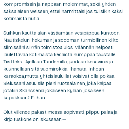
kompromissin ja nappaan molemmat, sekä yhden
saksalaisen weissen, ettei harmittaisi jos tulisikin kaksi
kotimaista hutia.
Suihkun kautta alan väsäämään vesipiippua kuntoon.
Nautiskelun, hekuman ja sodoman turmiollinen kiilto
silmissäni siirrän toimistoa ulos. Väännän helposti
laulettavaa kotimaista kesäistä humppaa taustalle.
Tiiätteks.. Ajellaan Tandemilla, juodaan kesäviiniä ja
kuunnellaan sitä suomirokkia. Ihanata. Inhoan
karaokea,mutta yhteislauluillat voisivat olla poikaa.
Sielussani asuu siis pieni ruotsalainen, joka kaipaa
jotakin Skanssenia jokaiseen kylään, jokaiseen
kapakkaan? Ei ihan.
Olut viilenee pakastimessa sopivasti, piippu palaa ja
kirjoituskone on iskussaan.—