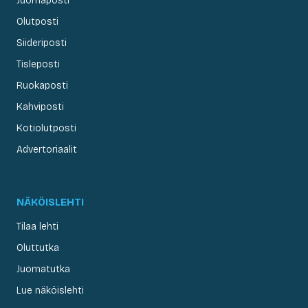
Juomaposti
Olutposti
Siideriposti
Tisleposti
Ruokaposti
Kahviposti
Kotiolutposti
Advertoriaalit
NÄKÖISLEHTI
Tilaa lehti
Oluttutka
Juomatutka
Lue näköislehti