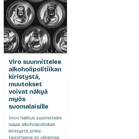
Viro suunnittelee
alkoholipolitiikan
kiristystä,
muutokset
voivat näkyä
myös
suomalaisille
Viron hallitus suunnittelee
laajaa alkoholipolitiikan
kiristystä, jonka
tavoitteena on vähentää