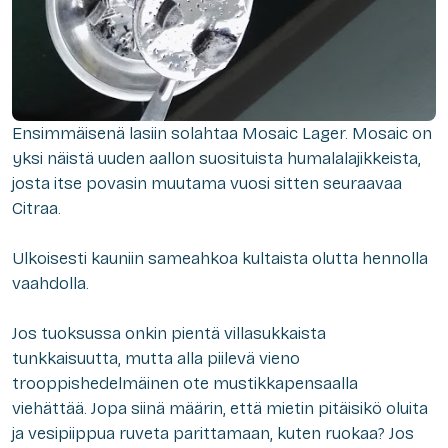
Ensimmäisenä lasiin solahtaa Mosaic Lager. Mosaic on
yksi näistä uuden aallon suosituista humalalajikkeista,
josta itse povasin muutama vuosi sitten seuraavaa
Citraa.
Ulkoisesti kauniin sameahkoa kultaista olutta hennolla
vaahdolla.
Jos tuoksussa onkin pientä villasukkaista
tunkkaisuutta, mutta alla piilevä vieno
trooppishedelmäinen ote mustikkapensaalla
viehättää. Jopa siinä määrin, että mietin pitäisikö oluita
ja vesipiippua ruveta parittamaan, kuten ruokaa? Jos