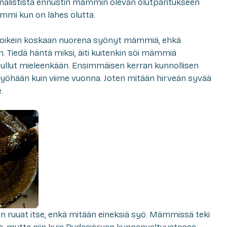
inalistista ennustin mämmin olevan olutparitukseen
mmi kun on lähes olutta.
n oikein koskaan nuorena syönyt mämmiä, ehkä
oin. Tiedä häntä miksi, äiti kuitenkin söi mämmiä
ole tullut mieleenkään. Ensimmäisen kerran kunnollisen
öhään kuin viime vuonna. Joten mitään hirveän syvää
.
 ruuat itse, enkä mitään eineksiä syö. Mämmissä teki