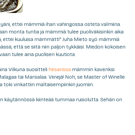
yäni, ettei mämmiä ihan vahingossa osteta valmiina.
an monta tuntia ja mämmiä tulee puoliväkisinkin aika
ssa, ettei kuuluisa mämmätti* Juha Mieto syö mämmiä
ässä, että se siitä
niin
paljon tykkäisi. Miedon kokoisen
 vaan tulee aina puolisen kuutiota.
ina Vilkuna suositteli
hesarissa
mämmin kaveriksi
lagaa tai Marsalaa. Viinejä! Noh, se Master of Winelle
sa toki vinkattiin maltaisempiinkin juomiin.
on käytännössä kiinteää tummaa ruisolutta. Sehän on