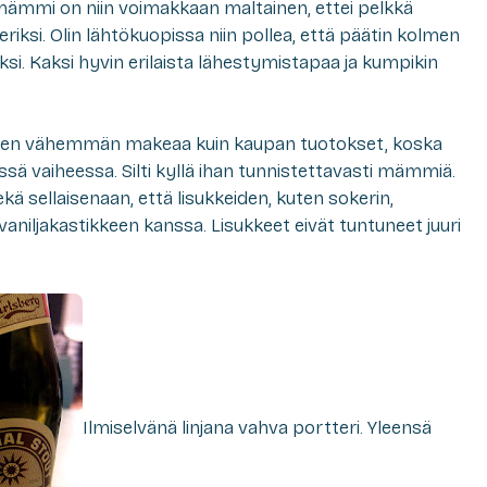
 mämmi on niin voimakkaan maltainen, ettei pelkkä
eriksi. Olin lähtökuopissa niin pollea, että päätin kolmen
kaksi. Kaksi hyvin erilaista lähestymistapaa ja kumpikin
nen vähemmän makeaa kuin kaupan tuotokset, koska
ä vaiheessa. Silti kyllä ihan tunnistettavasti mämmiä.
ä sellaisenaan, että lisukkeiden, kuten sokerin,
vaniljakastikkeen kanssa. Lisukkeet eivät tuntuneet juuri
Ilmiselvänä linjana vahva portteri. Yleensä