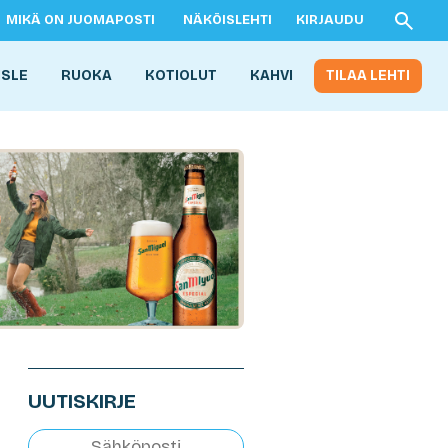
MIKÄ ON JUOMAPOSTI
NÄKÖISLEHTI
KIRJAUDU
ISLE
RUOKA
KOTIOLUT
KAHVI
TILAA LEHTI
UUTISKIRJE