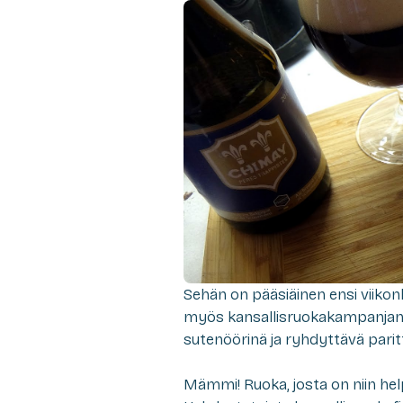
Sehän on pääsiäinen ensi viik
myös kansallisruokakampanjan hu
sutenöörinä ja ryhdyttävä pa
Mämmi! Ruoka, josta on niin he