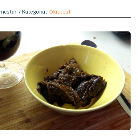
imestari / Kategoriat:
Olutposti