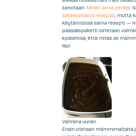
silkkaa noviisiuttani mieli oika
sanotaan:
Minen anna periksi
. 
satavuotiasta reseptiä
, mutta 
käytännössä sama resepti. — H
pääsiäispaketti ostetaan valmiin
epäselvää, että mitäs se mämmi
läpi.
Valmiina uuniin.
Ensin otetaan mämmimaltaita ja 