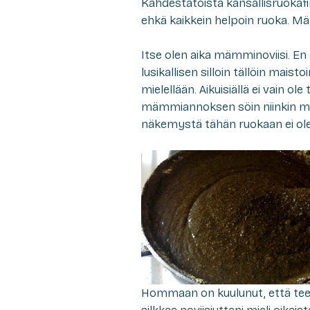
Kahdestatoista kansallisruokaf
ehkä kaikkein helpoin ruoka. Mä
Itse olen aika mämminoviisi. E
lusikallisen silloin tällöin maist
mielellään. Aikuisiällä ei vain 
mämmiannoksen söin niinkin my
näkemystä tähän ruokaan ei ole
Hommaan on kuulunut, että teen