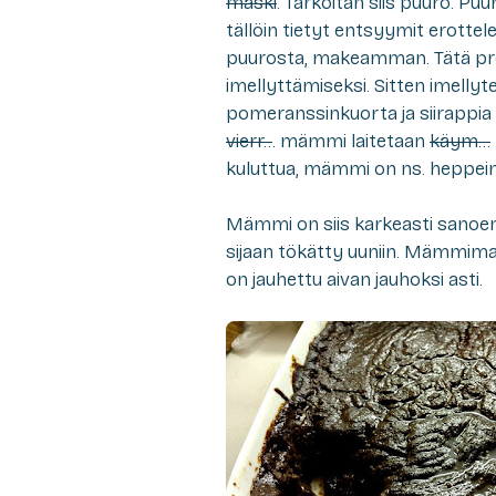
mäski
. Tarkoitan siis puuro. P
tällöin tietyt entsyymit erottel
puurosta, makeamman. Tätä pr
imellyttämiseksi. Sitten imellyt
pomeranssinkuorta ja siirappi
vierr..
. mämmi laitetaan
käym…
kuluttua, mämmi on ns. heppei
Mämmi on siis karkeasti sanoen 
sijaan tökätty uuniin. Mämmimal
on jauhettu aivan jauhoksi asti.