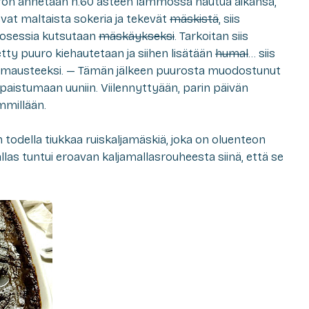
uuron annetaan n.60 asteen lämmössä hautua aikansa,
evat maltaista sokeria ja tekevät
mäskistä
, siis
osessia kutsutaan
mäskäykseksi
. Tarkoitan siis
etty puuro kiehautetaan ja siihen lisätään
humal
… siis
a mausteeksi. — Tämän jälkeen puurosta muodostunut
paistumaan uuniin. Viilennyttyään, parin päivän
mmillään.
todella tiukkaa ruiskaljamäskiä, joka on oluenteon
las tuntui eroavan kaljamallasrouheesta siinä, että se