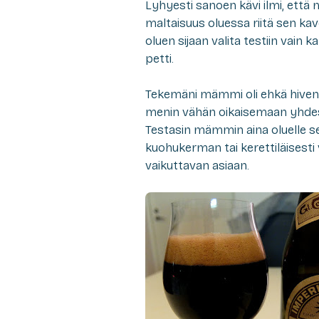
Lyhyesti sanoen kävi ilmi, että
maltaisuus oluessa riitä sen kav
oluen sijaan valita testiin vain 
petti.
Tekemäni mämmi oli ehkä hive
menin vähän oikaisemaan yhdess
Testasin mämmin aina oluelle sek
kuohukerman tai kerettiläisesti 
vaikuttavan asiaan.