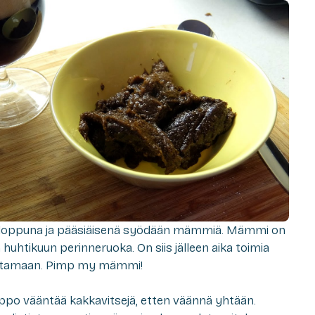
onloppuna ja pääsiäisenä syödään mämmiä. Mämmi on
htikuun perinneruoka. On siis jälleen aika toimia
rittamaan. Pimp my mämmi!
lppo vääntää kakkavitsejä, etten väännä yhtään.