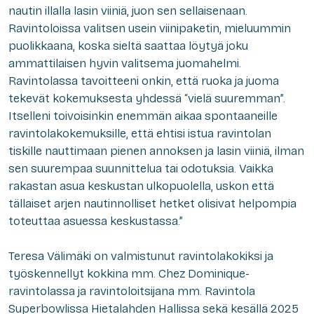
nautin illalla lasin viiniä, juon sen sellaisenaan.
Ravintoloissa valitsen usein viinipaketin, mieluummin
puolikkaana, koska sieltä saattaa löytyä joku
ammattilaisen hyvin valitsema juomahelmi.
Ravintolassa tavoitteeni onkin, että ruoka ja juoma
tekevät kokemuksesta yhdessä “vielä suuremman”.
Itselleni toivoisinkin enemmän aikaa spontaaneille
ravintolakokemuksille, että ehtisi istua ravintolan
tiskille nauttimaan pienen annoksen ja lasin viiniä, ilman
sen suurempaa suunnittelua tai odotuksia. Vaikka
rakastan asua keskustan ulkopuolella, uskon että
tällaiset arjen nautinnolliset hetket olisivat helpompia
toteuttaa asuessa keskustassa.”
Teresa Välimäki on valmistunut ravintolakokiksi ja
työskennellyt kokkina mm. Chez Dominique-
ravintolassa ja ravintoloitsijana mm. Ravintola
Superbowlissa Hietalahden Hallissa sekä kesällä 2025