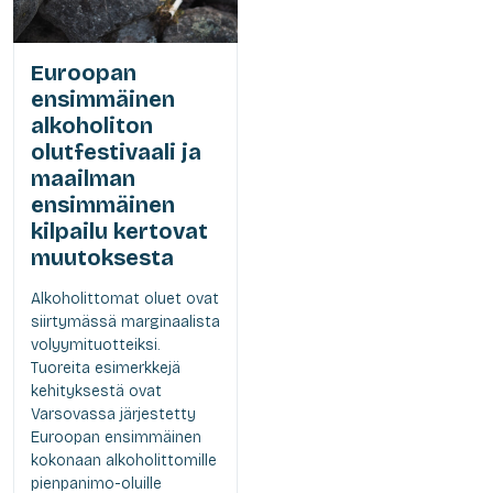
Euroopan
ensimmäinen
alkoholiton
olutfestivaali ja
maailman
ensimmäinen
kilpailu kertovat
muutoksesta
Alkoholittomat oluet ovat
siirtymässä marginaalista
volyymituotteiksi.
Tuoreita esimerkkejä
kehityksestä ovat
Varsovassa järjestetty
Euroopan ensimmäinen
kokonaan alkoholittomille
pienpanimo-oluille