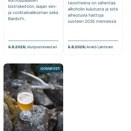
eurooppalaisen
tavoitteena on vähentää
bistrokeittiön, laajan viini-
alkoholin kulutusta ja siitä
ja cocktailvalikoiman sekä
aiheutuvia haittoja
Bardot'n...
vuoteen 2035 mennessä.
6.8.2026
| olutpostimestari
6.8.2026
| Anikó Lehtinen
JUOMAPOSTI