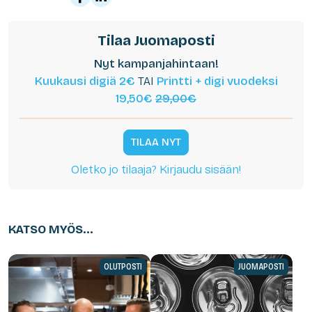
Tilaa Juomaposti
Nyt kampanjahintaan!
Kuukausi digiä 2€
TAI
Printti + digi vuodeksi
19,50€
29,00€
TILAA NYT
Oletko jo tilaaja? Kirjaudu sisään!
KATSO MYÖS...
OLUTPOSTI
JUOMAPOSTI