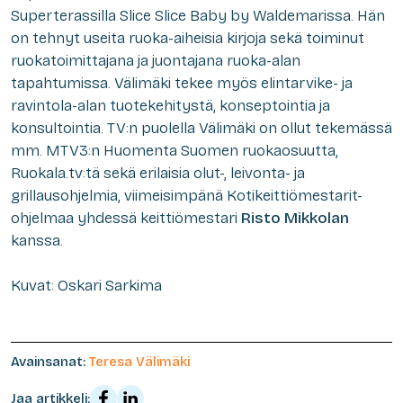
Superterassilla Slice Slice Baby by Waldemarissa. Hän
on tehnyt useita ruoka-aiheisia kirjoja sekä toiminut
ruokatoimittajana ja juontajana ruoka-alan
tapahtumissa. Välimäki tekee myös elintarvike- ja
ravintola-alan tuotekehitystä, konseptointia ja
konsultointia. TV:n puolella Välimäki on ollut tekemässä
mm. MTV3:n Huomenta Suomen ruokaosuutta,
Ruokala.tv:tä sekä erilaisia olut-, leivonta- ja
grillausohjelmia, viimeisimpänä Kotikeittiömestarit-
ohjelmaa yhdessä keittiömestari
Risto Mikkolan
kanssa.
Kuvat: Oskari Sarkima
Avainsanat:
Teresa Välimäki
Jaa artikkeli: