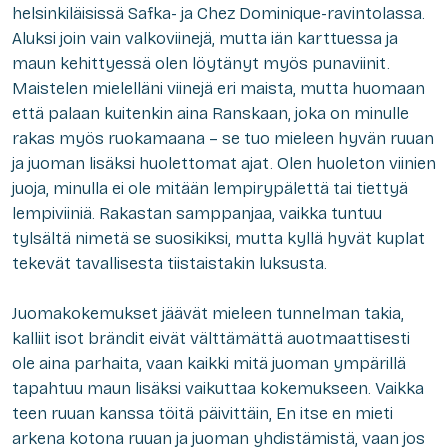
helsinkiläisissä Safka- ja Chez Dominique-ravintolassa.
Aluksi join vain valkoviinejä, mutta iän karttuessa ja
maun kehittyessä olen löytänyt myös punaviinit.
Maistelen mielelläni viinejä eri maista, mutta huomaan
että palaan kuitenkin aina Ranskaan, joka on minulle
rakas myös ruokamaana – se tuo mieleen hyvän ruuan
ja juoman lisäksi huolettomat ajat. Olen huoleton viinien
juoja, minulla ei ole mitään lempirypälettä tai tiettyä
lempiviiniä. Rakastan samppanjaa, vaikka tuntuu
tylsältä nimetä se suosikiksi, mutta kyllä hyvät kuplat
tekevät tavallisesta tiistaistakin luksusta.
Juomakokemukset jäävät mieleen tunnelman takia,
kalliit isot brändit eivät välttämättä auotmaattisesti
ole aina parhaita, vaan kaikki mitä juoman ympärillä
tapahtuu maun lisäksi vaikuttaa kokemukseen. Vaikka
teen ruuan kanssa töitä päivittäin, En itse en mieti
arkena kotona ruuan ja juoman yhdistämistä, vaan jos