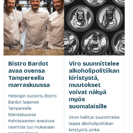
Bistro Bardot
Viro suunnittelee
avaa ovensa
alkoholipolitiikan
Tampereella
kiristystä,
marraskuussa
muutokset
voivat näkyä
Helsingin suosittu Bistro
myös
Bardot laajenee
suomalaisille
Tampereelle.
Marraskuussa
Viron hallitus suunnittelee
Kehräsaareen avautuva
laajaa alkoholipolitiikan
ravintola tuo mukanaan
kiristystä, jonka