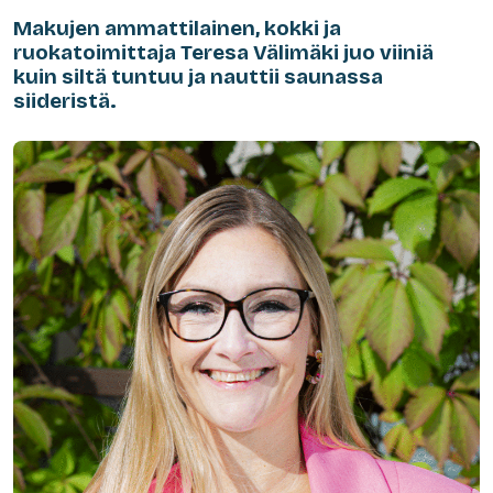
Makujen ammattilainen, kokki ja
ruokatoimittaja Teresa Välimäki juo viiniä
kuin siltä tuntuu ja nauttii saunassa
siideristä.