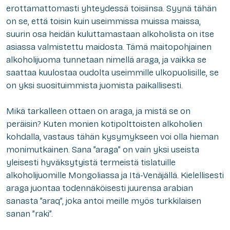
erottamattomasti yhteydessä toisiinsa. Syynä tähän
on se, että toisin kuin useimmissa muissa maissa,
suurin osa heidän kuluttamastaan alkoholista on itse
asiassa valmistettu maidosta. Tämä maitopohjainen
alkoholijuoma tunnetaan nimellä araga, ja vaikka se
saattaa kuulostaa oudolta useimmille ulkopuolisille, se
on yksi suosituimmista juomista paikallisesti.
Mikä tarkalleen ottaen on araga, ja mistä se on
peräisin? Kuten monien kotipolttoisten alkoholien
kohdalla, vastaus tähän kysymykseen voi olla hieman
monimutkainen. Sana ”araga” on vain yksi useista
yleisesti hyväksytyistä termeistä tislatuille
alkoholijuomille Mongoliassa ja Itä-Venäjällä. Kielellisesti
araga juontaa todennäköisesti juurensa arabian
sanasta ”araq”, joka antoi meille myös turkkilaisen
sanan ”raki”.