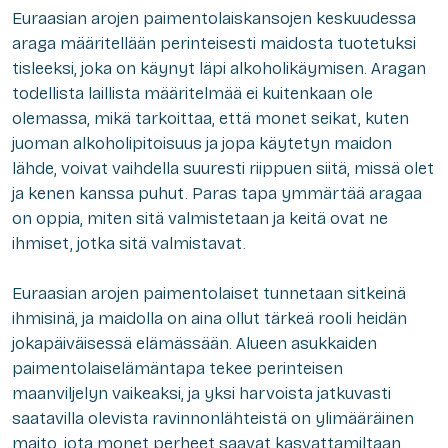
Euraasian arojen paimentolaiskansojen keskuudessa
araga määritellään perinteisesti maidosta tuotetuksi
tisleeksi, joka on käynyt läpi alkoholikäymisen. Aragan
todellista laillista määritelmää ei kuitenkaan ole
olemassa, mikä tarkoittaa, että monet seikat, kuten
juoman alkoholipitoisuus ja jopa käytetyn maidon
lähde, voivat vaihdella suuresti riippuen siitä, missä olet
ja kenen kanssa puhut. Paras tapa ymmärtää aragaa
on oppia, miten sitä valmistetaan ja keitä ovat ne
ihmiset, jotka sitä valmistavat.
Euraasian arojen paimentolaiset tunnetaan sitkeinä
ihmisinä, ja maidolla on aina ollut tärkeä rooli heidän
jokapäiväisessä elämässään. Alueen asukkaiden
paimentolaiselämäntapa tekee perinteisen
maanviljelyn vaikeaksi, ja yksi harvoista jatkuvasti
saatavilla olevista ravinnonlähteistä on ylimääräinen
maito, jota monet perheet saavat kasvattamiltaan