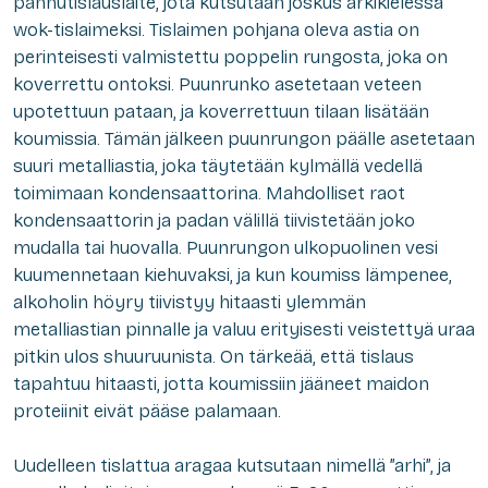
pannutislauslaite, jota kutsutaan joskus arkikielessä
wok-tislaimeksi. Tislaimen pohjana oleva astia on
perinteisesti valmistettu poppelin rungosta, joka on
koverrettu ontoksi. Puunrunko asetetaan veteen
upotettuun pataan, ja koverrettuun tilaan lisätään
koumissia. Tämän jälkeen puunrungon päälle asetetaan
suuri metalliastia, joka täytetään kylmällä vedellä
toimimaan kondensaattorina. Mahdolliset raot
kondensaattorin ja padan välillä tiivistetään joko
mudalla tai huovalla. Puunrungon ulkopuolinen vesi
kuumennetaan kiehuvaksi, ja kun koumiss lämpenee,
alkoholin höyry tiivistyy hitaasti ylemmän
metalliastian pinnalle ja valuu erityisesti veistettyä uraa
pitkin ulos shuuruunista. On tärkeää, että tislaus
tapahtuu hitaasti, jotta koumissiin jääneet maidon
proteiinit eivät pääse palamaan.
Uudelleen tislattua aragaa kutsutaan nimellä ”arhi”, ja