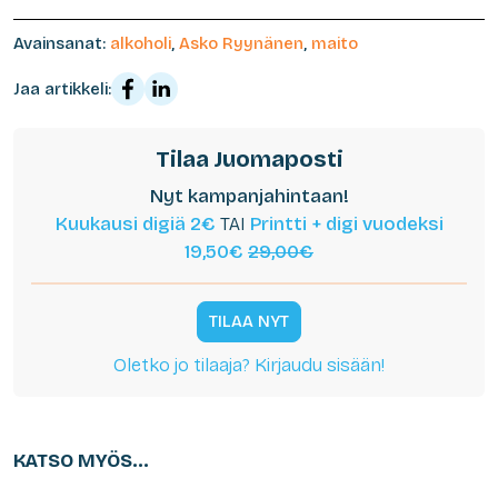
Avainsanat:
alkoholi
,
Asko Ryynänen
,
maito
Jaa artikkeli:
Tilaa Juomaposti
Nyt kampanjahintaan!
Kuukausi digiä 2€
TAI
Printti + digi vuodeksi
19,50€
29,00€
TILAA NYT
Oletko jo tilaaja? Kirjaudu sisään!
KATSO MYÖS...