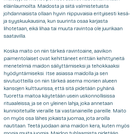
eläinlaumoilta. Maidosta ja siitä valmistetuista
johdannaisista ollaan hyvin riippuvaisia erityisesti kesä-
ja syyskuukausina, kun suurinta osaa karjasta
lihotetaan, eikä lihaa tai muuta ravintoa ole juurikaan
saatavilla.
Koska maito on niin tärkeä ravintoaine, aavikon
paimentolaiset ovat kehittäneet erittäin kehittyneitä
menetelmiä maidon säilyttämiseksi ja tehokkaaksi
hyödyntämiseksi. Itse asiassa maidolla ja sen
sivutuotteilla on niin tärkeä asema monien alueen
kansojen kulttuurissa, että sitä pidetään pyhänä.
Tuoretta maitoa käytetään usein uskonnollisissa
rituaaleissa, ja se on yleinen lahja, joka annetaan
kunnioitetuille vieraille tai vastanaineille pareille. Maito
on myös osa lähes jokaista juomaa, jota aroilla
nautitaan. Teetä juodaan aina maidon kera, kuten myös
monia muita juomia. Maidon tuhlaamista pidetään