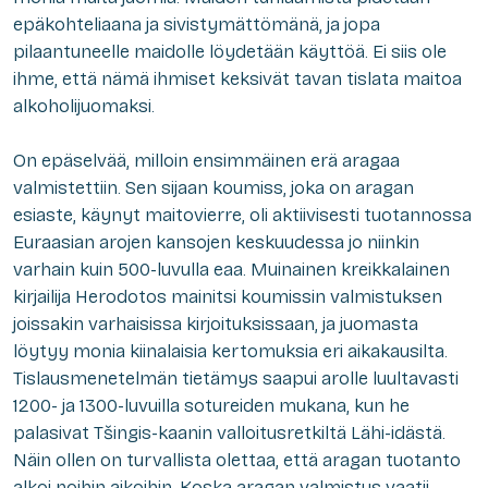
epäkohteliaana ja sivistymättömänä, ja jopa
pilaantuneelle maidolle löydetään käyttöä. Ei siis ole
ihme, että nämä ihmiset keksivät tavan tislata maitoa
alkoholijuomaksi.
On epäselvää, milloin ensimmäinen erä aragaa
valmistettiin. Sen sijaan koumiss, joka on aragan
esiaste, käynyt maitovierre, oli aktiivisesti tuotannossa
Euraasian arojen kansojen keskuudessa jo niinkin
varhain kuin 500-luvulla eaa. Muinainen kreikkalainen
kirjailija Herodotos mainitsi koumissin valmistuksen
joissakin varhaisissa kirjoituksissaan, ja juomasta
löytyy monia kiinalaisia kertomuksia eri aikakausilta.
Tislausmenetelmän tietämys saapui arolle luultavasti
1200- ja 1300-luvuilla sotureiden mukana, kun he
palasivat Tšingis-kaanin valloitusretkiltä Lähi-idästä.
Näin ollen on turvallista olettaa, että aragan tuotanto
alkoi noihin aikoihin. Koska aragan valmistus vaatii