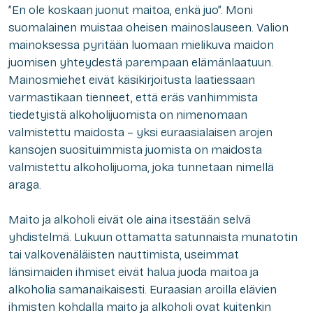
”En ole koskaan juonut maitoa, enkä juo”. Moni
suomalainen muistaa oheisen mainoslauseen. Valion
mainoksessa pyritään luomaan mielikuva maidon
juomisen yhteydestä parempaan elämänlaatuun.
Mainosmiehet eivät käsikirjoitusta laatiessaan
varmastikaan tienneet, että eräs vanhimmista
tiedetyistä alkoholijuomista on nimenomaan
valmistettu maidosta – yksi euraasialaisen arojen
kansojen suosituimmista juomista on maidosta
valmistettu alkoholijuoma, joka tunnetaan nimellä
araga.
Maito ja alkoholi eivät ole aina itsestään selvä
yhdistelmä. Lukuun ottamatta satunnaista munatotin
tai valkovenäläisten nauttimista, useimmat
länsimaiden ihmiset eivät halua juoda maitoa ja
alkoholia samanaikaisesti. Euraasian aroilla elävien
ihmisten kohdalla maito ja alkoholi ovat kuitenkin