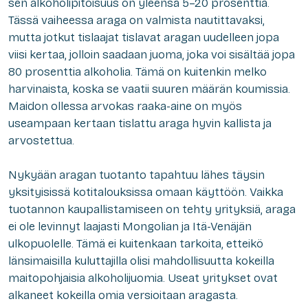
sen alkoholipitoisuus on yleensä 5–20 prosenttia.
Tässä vaiheessa araga on valmista nautittavaksi,
mutta jotkut tislaajat tislavat aragan uudelleen jopa
viisi kertaa, jolloin saadaan juoma, joka voi sisältää jopa
80 prosenttia alkoholia. Tämä on kuitenkin melko
harvinaista, koska se vaatii suuren määrän koumissia.
Maidon ollessa arvokas raaka-aine on myös
useampaan kertaan tislattu araga hyvin kallista ja
arvostettua.
Nykyään aragan tuotanto tapahtuu lähes täysin
yksityisissä kotitalouksissa omaan käyttöön. Vaikka
tuotannon kaupallistamiseen on tehty yrityksiä, araga
ei ole levinnyt laajasti Mongolian ja Itä-Venäjän
ulkopuolelle. Tämä ei kuitenkaan tarkoita, etteikö
länsimaisilla kuluttajilla olisi mahdollisuutta kokeilla
maitopohjaisia alkoholijuomia. Useat yritykset ovat
alkaneet kokeilla omia versioitaan aragasta.