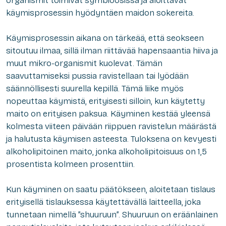
organismit toimivat symbioosissa ja aloittavat
käymisprosessin hyödyntäen maidon sokereita.
Käymisprosessin aikana on tärkeää, että seokseen
sitoutuu ilmaa, sillä ilman riittävää hapensaantia hiiva ja
muut mikro-organismit kuolevat. Tämän
saavuttamiseksi pussia ravistellaan tai lyödään
säännöllisesti suurella kepillä. Tämä liike myös
nopeuttaa käymistä, erityisesti silloin, kun käytetty
maito on erityisen paksua. Käyminen kestää yleensä
kolmesta viiteen päivään riippuen ravistelun määrästä
ja halutusta käymisen asteesta. Tuloksena on kevyesti
alkoholipitoinen maito, jonka alkoholipitoisuus on 1,5
prosentista kolmeen prosenttiin.
Kun käyminen on saatu päätökseen, aloitetaan tislaus
erityisellä tislauksessa käytettävällä laitteella, joka
tunnetaan nimellä ”shuuruun”. Shuuruun on eräänlainen