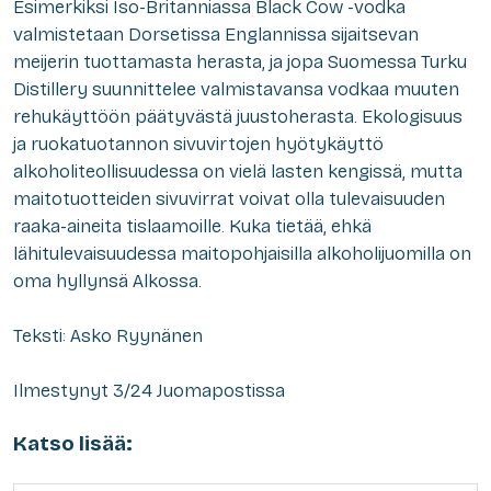
Esimerkiksi Iso-Britanniassa Black Cow -vodka
valmistetaan Dorsetissa Englannissa sijaitsevan
meijerin tuottamasta herasta, ja jopa Suomessa Turku
Distillery suunnittelee valmistavansa vodkaa muuten
rehukäyttöön päätyvästä juustoherasta. Ekologisuus
ja ruokatuotannon sivuvirtojen hyötykäyttö
alkoholiteollisuudessa on vielä lasten kengissä, mutta
maitotuotteiden sivuvirrat voivat olla tulevaisuuden
raaka-aineita tislaamoille. Kuka tietää, ehkä
lähitulevaisuudessa maitopohjaisilla alkoholijuomilla on
oma hyllynsä Alkossa.
Teksti: Asko Ryynänen
Ilmestynyt 3/24 Juomapostissa
Katso lisää: