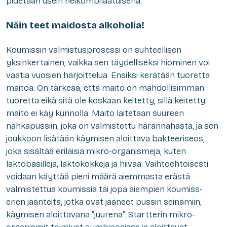
pidetään usein heikompilaatuisena.
Näin teet maidosta alkoholia!
Koumissin valmistusprosessi on suhteellisen
yksinkertainen, vaikka sen täydelliseksi hiominen voi
vaatia vuosien harjoittelua. Ensiksi kerätään tuoretta
maitoa. On tärkeää, että maito on mahdollisimman
tuoretta eikä sitä ole koskaan keitetty, sillä keitetty
maito ei käy kunnolla. Maito laitetaan suureen
nahkapussiin, joka on valmistettu härännahasta, ja sen
joukkoon lisätään käymisen aloittava bakteeriseos,
joka sisältää erilaisia mikro-organismeja, kuten
laktobasilleja, laktokokkeja ja hiivaa. Vaihtoehtoisesti
voidaan käyttää pieni määrä aiemmasta erästä
valmistettua koumissia tai jopa aiempien koumiss-
erien jäänteitä, jotka ovat jääneet pussin seinämiin,
käymisen aloittavana ”juurena”. Startterin mikro-