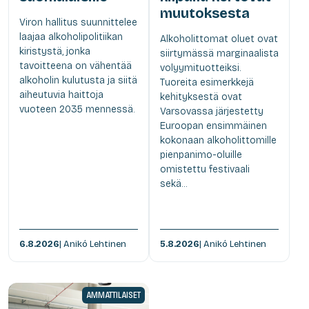
muutoksesta
Viron hallitus suunnittelee
laajaa alkoholipolitiikan
Alkoholittomat oluet ovat
kiristystä, jonka
siirtymässä marginaalista
tavoitteena on vähentää
volyymituotteiksi.
alkoholin kulutusta ja siitä
Tuoreita esimerkkejä
aiheutuvia haittoja
kehityksestä ovat
vuoteen 2035 mennessä.
Varsovassa järjestetty
Euroopan ensimmäinen
kokonaan alkoholittomille
pienpanimo-oluille
omistettu festivaali
sekä...
6.8.2026
| Anikó Lehtinen
5.8.2026
| Anikó Lehtinen
AMMATTILAISET