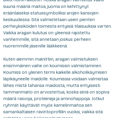
suuria määriä maitoa, juoma on kehittynyt
eräänlaiseksi statussymboliksi arojen kansojen
keskuudessa. Sitä valmistetaan usein pienten
perheyksiköiden toimesta erityisiä tilaisuuksia varten.
Vaikka aragan kulutus on yleensä rajoitettu
vanhemmille, sitä annetaan joskus perheen
nuoremmille jäsenille lääkkeenä.
Kuten aiemmin mainittiin, aragan valmistuksen
ensimmäinen vaihe on koumissin valmistaminen.
Koumiss on yleinen termi kaikelle alkoholikäymisen
läpikäyneelle maidolle. Koumissia voidaan valmistaa
lähes mistä tahansa maidosta, mutta erityisesti
tammanmaito on arvostettua, koska siinä on sopiva
määrä rasvoja, proteiineja ja aminohappoja. Jotkut
ryhmät käyttävät myös kamelinmaitoa sen
samankaltaisen ravintoprofiilin vuoksi, vaikka sitä