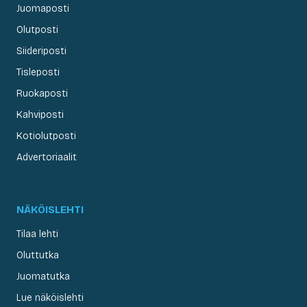
Juomaposti
Olutposti
Siideriposti
Tisleposti
Ruokaposti
Kahviposti
Kotiolutposti
Advertoriaalit
NÄKÖISLEHTI
Tilaa lehti
Oluttutka
Juomatutka
Lue näköislehti