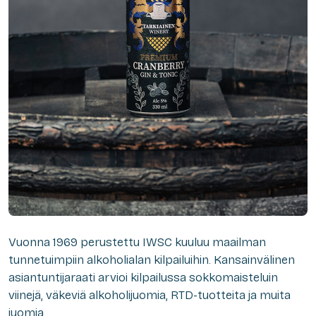
Vuonna 1969 perustettu IWSC kuuluu maailman
tunnetuimpiin alkoholialan kilpailuihin. Kansainvälinen
asiantuntijaraati arvioi kilpailussa sokkomaisteluin
viinejä, väkeviä alkoholijuomia, RTD-tuotteita ja muita
juomia.