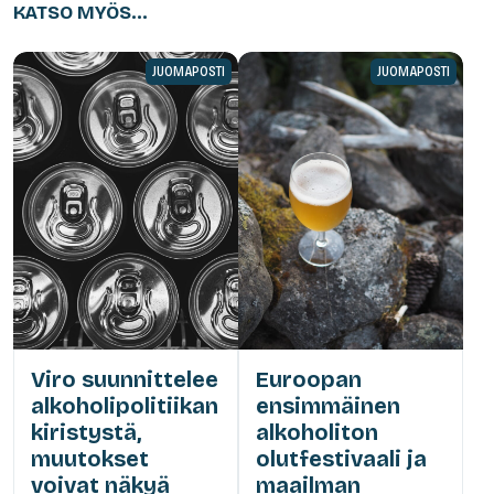
KATSO MYÖS...
JUOMAPOSTI
JUOMAPOSTI
Viro suunnittelee
Euroopan
alkoholipolitiikan
ensimmäinen
kiristystä,
alkoholiton
muutokset
olutfestivaali ja
voivat näkyä
maailman