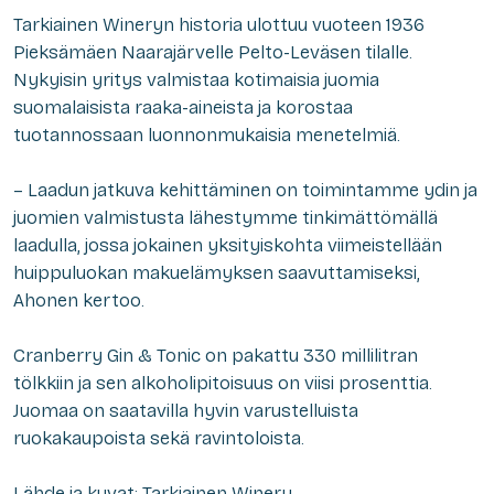
Tarkiainen Wineryn historia ulottuu vuoteen 1936
Pieksämäen Naarajärvelle Pelto-Leväsen tilalle.
Nykyisin yritys valmistaa kotimaisia juomia
suomalaisista raaka-aineista ja korostaa
tuotannossaan luonnonmukaisia menetelmiä.
– Laadun jatkuva kehittäminen on toimintamme ydin ja
juomien valmistusta lähestymme tinkimättömällä
laadulla, jossa jokainen yksityiskohta viimeistellään
huippuluokan makuelämyksen saavuttamiseksi,
Ahonen kertoo.
Cranberry Gin & Tonic on pakattu 330 millilitran
tölkkiin ja sen alkoholipitoisuus on viisi prosenttia.
Juomaa on saatavilla hyvin varustelluista
ruokakaupoista sekä ravintoloista.
Lähde ja kuvat: Tarkiainen Winery