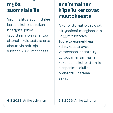
myös
ensimmäinen
suomalaisille
kilpailu kertovat
muutoksesta
Viron hallitus suunnittelee
laajaa alkoholipolitiikan
Alkoholittomat oluet ovat
kiristystä, jonka
siirtymässä marginaalista
tavoitteena on vähentää
volyymituotteiksi.
alkoholin kulutusta ja siitä
Tuoreita esimerkkejä
aiheutuvia haittoja
kehityksestä ovat
vuoteen 2035 mennessä.
Varsovassa järjestetty
Euroopan ensimmäinen
kokonaan alkoholittomille
pienpanimo-oluille
omistettu festivaali
sekä...
6.8.2026
| Anikó Lehtinen
5.8.2026
| Anikó Lehtinen