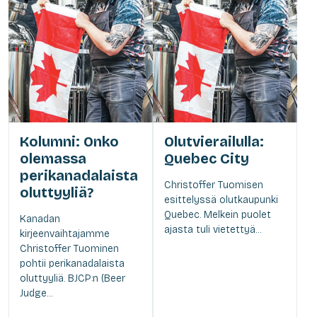
Kolumni: Onko
Olutvierailulla:
olemassa
Quebec City
perikanadalaista
Christoffer Tuomisen
oluttyyliä?
esittelyssä olutkaupunki
Quebec. Melkein puolet
Kanadan
ajasta tuli vietettyä...
kirjeenvaihtajamme
Christoffer Tuominen
pohtii perikanadalaista
oluttyyliä. BJCP:n (Beer
Judge...