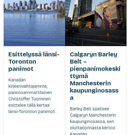
Esittelyssä länsi-
Calgaryn Barley
Toronton
Belt –
panimot
pienpanimokeski
ttymä
Kanadan
Manchesterin
kirjeenvaihtajamme,
kaupunginosass
panimoammattilainen
a
Christoffer Tuominen
esittelee tällä kertaa
Barley Belt sijaitsee
länsi-Toronton panimot.
Calgaryn Manchesterin
kaupunginosassa, sen
oluttarjonnasta kertoo
Kanadan...