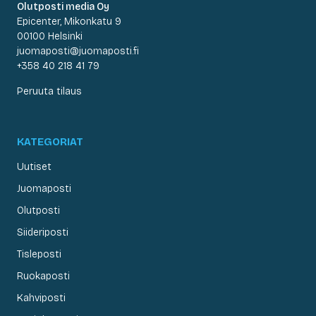
Olutposti media Oy
Epicenter, Mikonkatu 9
00100 Helsinki
juomaposti@juomaposti.fi
+358 40 218 41 79
Peruuta tilaus
KATEGORIAT
Uutiset
Juomaposti
Olutposti
Siideriposti
Tisleposti
Ruokaposti
Kahviposti