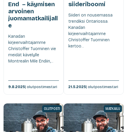
End – käymisen
siideriboomi
arvoinen
Siideri on nousemassa
juomamatkailijall
trendiksi Ontariossa.
e
Kanadan
kirjeenvaihtajamme
Kanadan
Christoffer Tuominen
kirjeenvaihtajamme
kertoo...
Christoffer Tuominen vie
meidät kävelylle
Montrealin Mile Endiin,...
9.8.2025
| olutpostimestari
21.5.2025
| olutpostimestari
OLUTPOSTI
MATKAILU