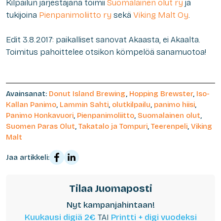
Kilpailun järjestäjänä toimii
Suomalainen olut ry
ja
tukijoina
Pienpanimoliitto ry
sekä
Viking Malt Oy
.
Edit 3.8.2017: paikalliset sanovat Akaasta, ei Akaalta.
Toimitus pahoittelee otsikon kömpelöä sanamuotoa!
Avainsanat:
Donut Island Brewing
,
Hopping Brewster
,
Iso-
Kallan Panimo
,
Lammin Sahti
,
olutkilpailu
,
panimo hiisi
,
Panimo Honkavuori
,
Pienpanimoliitto
,
Suomalainen olut
,
Suomen Paras Olut
,
Takatalo ja Tompuri
,
Teerenpeli
,
Viking
Malt
Jaa artikkeli:
Tilaa Juomaposti
Nyt kampanjahintaan!
Kuukausi digiä 2€
TAI
Printti + digi vuodeksi