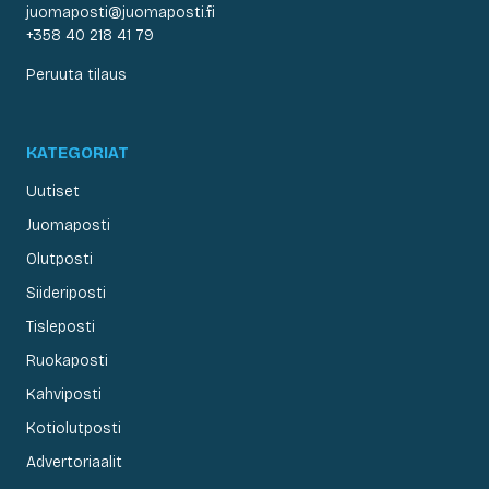
juomaposti@juomaposti.fi
+358 40 218 41 79
Peruuta tilaus
KATEGORIAT
Uutiset
Juomaposti
Olutposti
Siideriposti
Tisleposti
Ruokaposti
Kahviposti
Kotiolutposti
Advertoriaalit