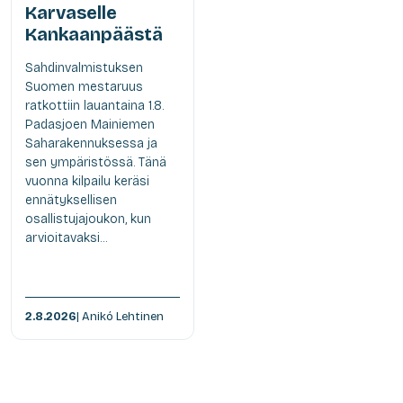
Karvaselle
Kankaanpäästä
Sahdinvalmistuksen
Suomen mestaruus
ratkottiin lauantaina 1.8.
Padasjoen Mainiemen
Saharakennuksessa ja
sen ympäristössä. Tänä
vuonna kilpailu keräsi
ennätyksellisen
osallistujajoukon, kun
arvioitavaksi...
2.8.2026
| Anikó Lehtinen