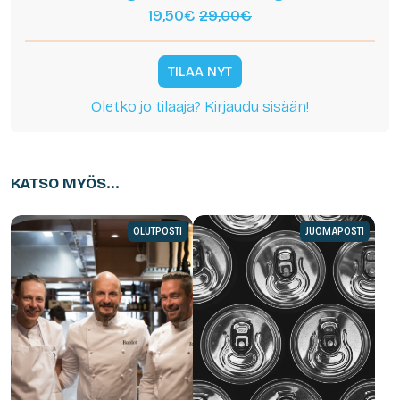
19,50€
29,00€
TILAA NYT
Oletko jo tilaaja? Kirjaudu sisään!
KATSO MYÖS...
OLUTPOSTI
JUOMAPOSTI