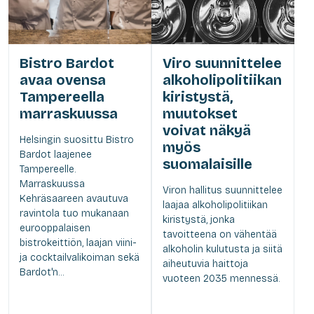
Bistro Bardot
Viro suunnittelee
avaa ovensa
alkoholipolitiikan
Tampereella
kiristystä,
marraskuussa
muutokset
voivat näkyä
Helsingin suosittu Bistro
myös
Bardot laajenee
suomalaisille
Tampereelle.
Marraskuussa
Viron hallitus suunnittelee
Kehräsaareen avautuva
laajaa alkoholipolitiikan
ravintola tuo mukanaan
kiristystä, jonka
eurooppalaisen
tavoitteena on vähentää
bistrokeittiön, laajan viini-
alkoholin kulutusta ja siitä
ja cocktailvalikoiman sekä
aiheutuvia haittoja
Bardot'n...
vuoteen 2035 mennessä.