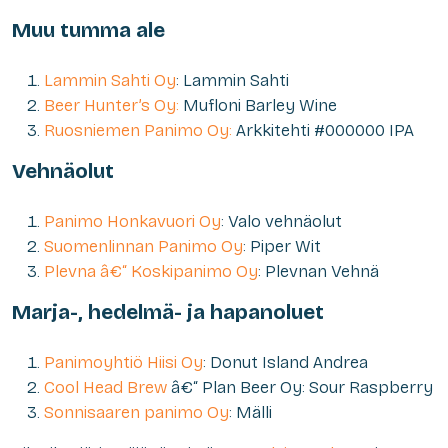
Muu tumma ale
Lammin Sahti Oy
: Lammin Sahti
Beer Hunter’s Oy:
Mufloni Barley Wine
Ruosniemen Panimo Oy:
Arkkitehti #000000 IPA
Vehnäolut
Panimo Honkavuori Oy
: Valo vehnäolut
Suomenlinnan Panimo Oy
: Piper Wit
Plevna â€“ Koskipanimo Oy
: Plevnan Vehnä
Marja-, hedelmä- ja hapanoluet
Panimoyhtiö Hiisi Oy
: Donut Island Andrea
Cool Head Brew
â€“ Plan Beer Oy: Sour Raspberry
Sonnisaaren panimo Oy
: Mälli