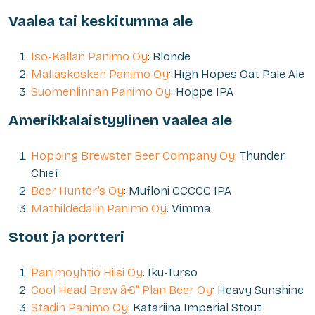
Vaalea tai keskitumma ale
Iso-Kallan Panimo Oy
: Blonde
Mallaskosken Panimo Oy
: High Hopes Oat Pale Ale
Suomenlinnan Panimo Oy
: Hoppe IPA
Amerikkalaistyylinen vaalea ale
Hopping Brewster Beer Company Oy
: Thunder
Chief
Beer Hunter’s Oy
: Mufloni CCCCC IPA
Mathildedalin Panimo Oy
: Vimma
Stout ja portteri
Panimoyhtiö Hiisi Oy
: Iku-Turso
Cool Head Brew â€“ Plan Beer Oy
: Heavy Sunshine
Stadin Panimo Oy
: Katariina Imperial Stout