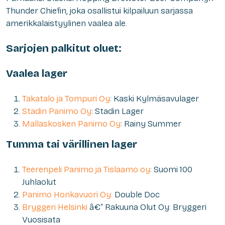
Thunder Chiefin, joka osallistui kilpailuun sarjassa
amerikkalaistyylinen vaalea ale.
Sarjojen palkitut oluet:
Vaalea lager
Takatalo ja Tompuri Oy
: Kaski Kylmäsavulager
Stadin Panimo Oy
: Stadin Lager
Mallaskosken Panimo Oy
: Rainy Summer
Tumma tai värillinen lager
Teerenpeli Panimo ja Tislaamo oy
: Suomi 100
Juhlaolut
Panimo Honkavuori Oy:
Double Doc
Bryggeri Helsinki
â€“ Rakuuna Olut Oy: Bryggeri
Vuosisata