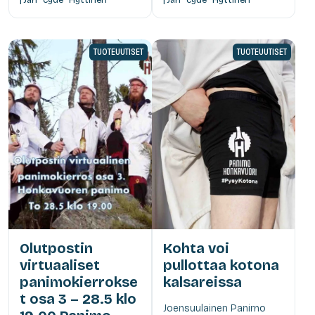
TUOTEUUTISET
TUOTEUUTISET
Olutpostin
Kohta voi
virtuaaliset
pullottaa kotona
panimokierrokse
kalsareissa
t osa 3 – 28.5 klo
Joensuulainen Panimo