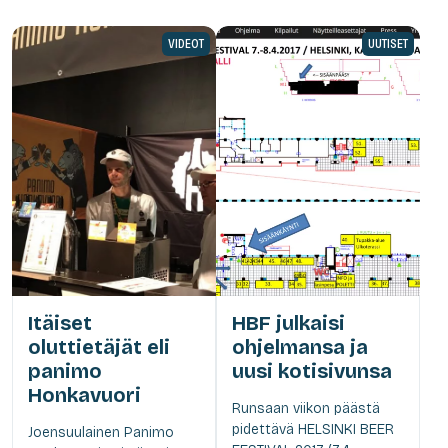
VIDEOT
UUTISET
Itäiset
HBF julkaisi
oluttietäjät eli
ohjelmansa ja
panimo
uusi kotisivunsa
Honkavuori
Runsaan viikon päästä
pidettävä HELSINKI BEER
Joensuulainen Panimo