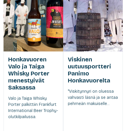
Honkavuoren
Viskinen
Valo ja Taiga
uutuusportteri
Whisky Porter
Panimo
menestyivät
Honkavuorelta
Saksassa
"Viskitynnyri on oluessa
vahvasti läsnä ja se antaa
Valo ja Taiga Whisky
pehmeän makuiselle...
Porter palkittiin Frankfurt
International Beer Trophy-
olutkilpailussa.