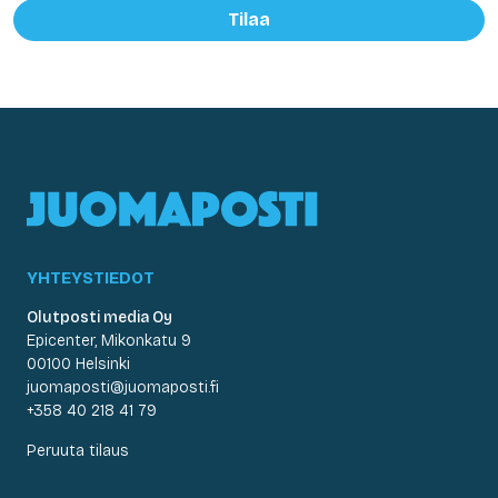
Tilaa
YHTEYSTIEDOT
Olutposti media Oy
Epicenter, Mikonkatu 9
00100 Helsinki
juomaposti@juomaposti.fi
+358 40 218 41 79
Peruuta tilaus