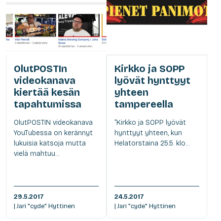
OlutPOSTIn
Kirkko ja SOPP
videokanava
lyövät hynttyyt
kiertää kesän
yhteen
tapahtumissa
tampereella
OlutPOSTIN videokanava
”Kirkko ja SOPP lyövät
YouTubessa on kerännyt
hynttyyt yhteen, kun
lukuisia katsoja mutta
Helatorstaina 25.5. klo...
vielä mahtuu...
29.5.2017
24.5.2017
| Jari "cyde" Hyttinen
| Jari "cyde" Hyttinen