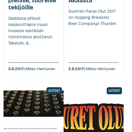
pienille, tuoreille
Akaasta
tekijöille
Suomen Paras Olut 2017
on Hopping Brewster
Gaalassa juhlivat
Beer Companyn Thunder...
sarjavoittajina muun
muassa vastikään
toimintansa aloittanut
Takatalo &...
3.8.2017
| Mikko Hentunen
2.8.2017
| Mikko Hentunen
UUTISET
UUTISET