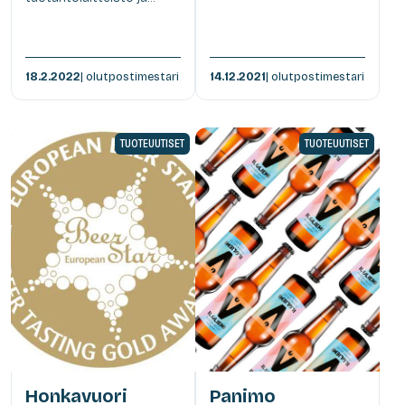
18.2.2022
| olutpostimestari
14.12.2021
| olutpostimestari
TUOTEUUTISET
TUOTEUUTISET
Honkavuori
Panimo