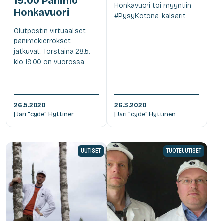
19.00 Panimo
Honkavuori toi myyntiin
Honkavuori
#PysyKotona-kalsarit.
Olutpostin virtuaaliset
panimokierrokset
jatkuvat. Torstaina 28.5.
klo 19.00 on vuorossa...
26.5.2020
26.3.2020
| Jari "cyde" Hyttinen
| Jari "cyde" Hyttinen
UUTISET
TUOTEUUTISET