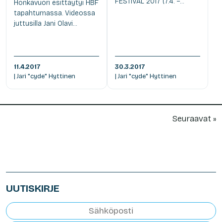
FESTIVAL 2017 (7.4. –...
Honkavuori esittäytyi HBF
tapahtumassa. Videossa
juttusilla Jani Olavi...
11.4.2017
30.3.2017
| Jari "cyde" Hyttinen
| Jari "cyde" Hyttinen
Seuraavat »
UUTISKIRJE