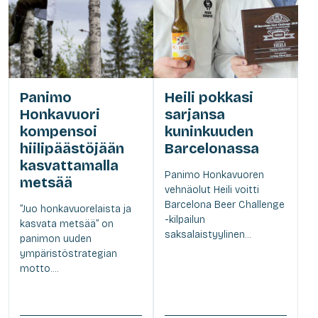
Panimo
Heili pokkasi
Honkavuori
sarjansa
kompensoi
kuninkuuden
hiilipäästöjään
Barcelonassa
kasvattamalla
Panimo Honkavuoren
metsää
vehnäolut Heili voitti
Barcelona Beer Challenge
”Juo honkavuorelaista ja
-kilpailun
kasvata metsää” on
saksalaistyylinen...
panimon uuden
ympäristöstrategian
motto....