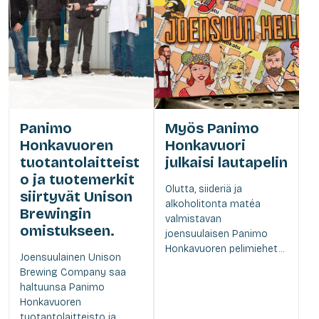
Panimo
Myös Panimo
Honkavuoren
Honkavuori
tuotantolaitteist
julkaisi lautapelin
o ja tuotemerkit
Olutta, siideriä ja
siirtyvät Unison
alkoholitonta matéa
Brewingin
valmistavan
omistukseen.
joensuulaisen Panimo
Honkavuoren pelimiehet...
Joensuulainen Unison
Brewing Company saa
haltuunsa Panimo
Honkavuoren
tuotantolaitteisto ja...