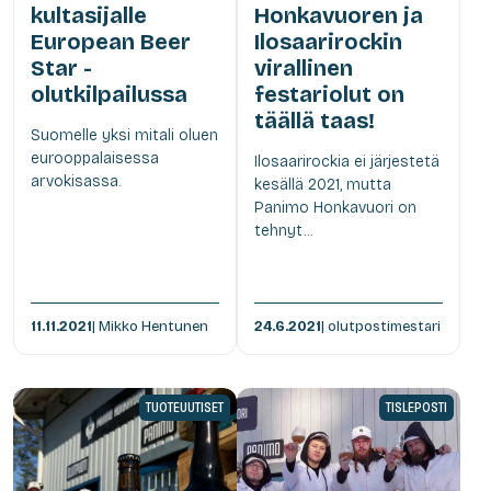
kultasijalle
Honkavuoren ja
European Beer
Ilosaarirockin
Star -
virallinen
olutkilpailussa
festariolut on
täällä taas!
Suomelle yksi mitali oluen
eurooppalaisessa
Ilosaarirockia ei järjestetä
arvokisassa.
kesällä 2021, mutta
Panimo Honkavuori on
tehnyt...
11.11.2021
| Mikko Hentunen
24.6.2021
| olutpostimestari
TUOTEUUTISET
TISLEPOSTI