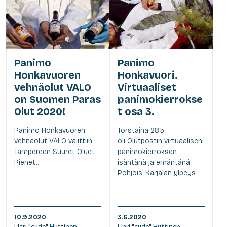
Panimo
Panimo
Honkavuoren
Honkavuori.
vehnäolut VALO
Virtuaaliset
on Suomen Paras
panimokierrokse
Olut 2020!
t osa 3.
Panimo Honkavuoren
Torstaina 28.5.
vehnäolut VALO valittiin
oli Olutpostin virtuaalisen
Tampereen Suuret Oluet -
panimokierroksen
Pienet...
isäntänä ja emäntänä
Pohjois-Karjalan ylpeys...
10.9.2020
3.6.2020
| Jari "cyde" Hyttinen
| Jari "cyde" Hyttinen