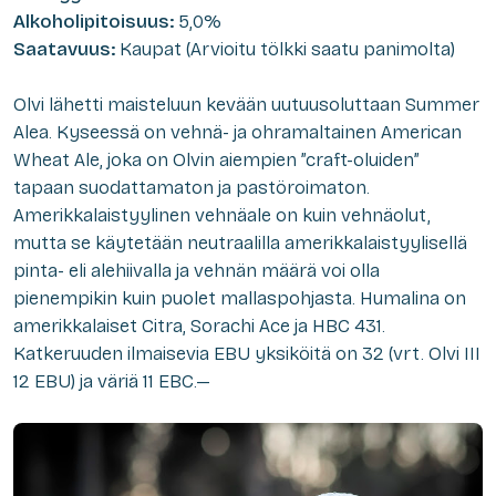
Alkoholipitoisuus:
5,0%
Saatavuus:
Kaupat (Arvioitu tölkki saatu panimolta)
Olvi lähetti maisteluun kevään uutuusoluttaan Summer
Alea. Kyseessä on vehnä- ja ohramaltainen American
Wheat Ale, joka on Olvin aiempien ”craft-oluiden”
tapaan suodattamaton ja pastöroimaton.
Amerikkalaistyylinen vehnäale on kuin vehnäolut,
mutta se käytetään neutraalilla amerikkalaistyylisellä
pinta- eli alehiivalla ja vehnän määrä voi olla
pienempikin kuin puolet mallaspohjasta. Humalina on
amerikkalaiset Citra, Sorachi Ace ja HBC 431.
Katkeruuden ilmaisevia EBU yksiköitä on 32 (vrt. Olvi III
12 EBU) ja väriä 11 EBC.—