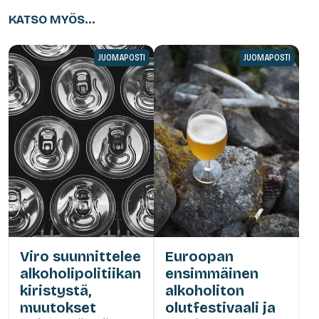
KATSO MYÖS...
JUOMAPOSTI
JUOMAPOSTI
Viro suunnittelee
Euroopan
alkoholipolitiikan
ensimmäinen
kiristystä,
alkoholiton
muutokset
olutfestivaali ja