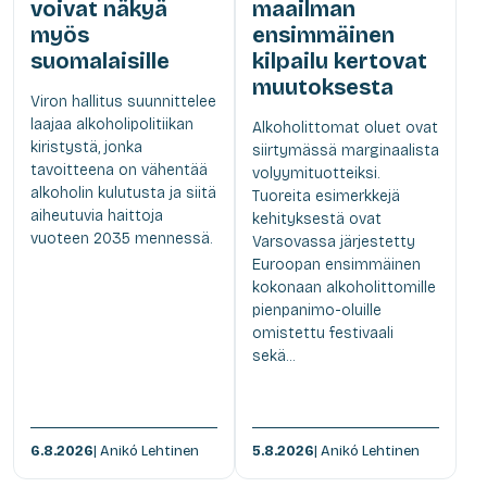
voivat näkyä
maailman
myös
ensimmäinen
suomalaisille
kilpailu kertovat
muutoksesta
Viron hallitus suunnittelee
laajaa alkoholipolitiikan
Alkoholittomat oluet ovat
kiristystä, jonka
siirtymässä marginaalista
tavoitteena on vähentää
volyymituotteiksi.
alkoholin kulutusta ja siitä
Tuoreita esimerkkejä
aiheutuvia haittoja
kehityksestä ovat
vuoteen 2035 mennessä.
Varsovassa järjestetty
Euroopan ensimmäinen
kokonaan alkoholittomille
pienpanimo-oluille
omistettu festivaali
sekä...
6.8.2026
| Anikó Lehtinen
5.8.2026
| Anikó Lehtinen