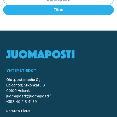
Tilaa
YHTEYSTIEDOT
Olutposti media Oy
Epicenter, Mikonkatu 9
00100 Helsinki
juomaposti@juomaposti.fi
+358 40 218 41 79
Peruuta tilaus