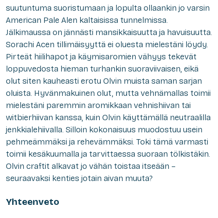
suutuntuma suoristumaan ja lopulta ollaankin jo varsin
American Pale Alen kaltaisissa tunnelmissa.
Jälkimaussa on jännästi mansikkaisuutta ja havuisuutta.
Sorachi Acen tillimäisyyttä ei oluesta mielestäni löydy.
Pirteät hiilihapot ja käymisaromien vähyys tekevät
loppuvedosta hieman turhankin suoraviivaisen, eikä
olut siten kauheasti erotu Olvin muista saman sarjan
oluista. Hyvänmakuinen olut, mutta vehnämallas toimii
mielestäni paremmin aromikkaan vehnishiivan tai
witbierhiivan kanssa, kuin Olvin käyttämällä neutraalilla
jenkkialehiivalla. Silloin kokonaisuus muodostuu usein
pehmeämmäksi ja rehevämmäksi. Toki tämä varmasti
toimii kesäkuumalla ja tarvittaessa suoraan tölkistäkin.
Olvin craftit alkavat jo vähän toistaa itseään –
seuraavaksi kenties jotain aivan muuta?
Yhteenveto