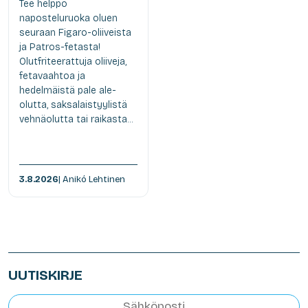
Tee helppo
naposteluruoka oluen
seuraan Figaro-oliiveista
ja Patros-fetasta!
Olutfriteerattuja oliiveja,
fetavaahtoa ja
hedelmäistä pale ale-
olutta, saksalaistyylistä
vehnäolutta tai raikasta...
3.8.2026
| Anikó Lehtinen
UUTISKIRJE