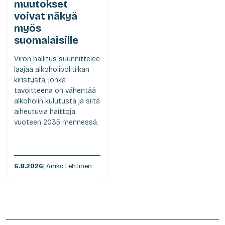
muutokset
voivat näkyä
myös
suomalaisille
Viron hallitus suunnittelee
laajaa alkoholipolitiikan
kiristystä, jonka
tavoitteena on vähentää
alkoholin kulutusta ja siitä
aiheutuvia haittoja
vuoteen 2035 mennessä.
6.8.2026
| Anikó Lehtinen