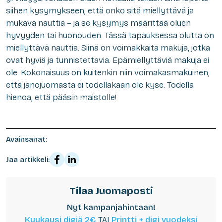
siihen kysymykseen, että onko sitä miellyttävä ja
mukava nauttia – ja se kysymys määrittää oluen
hyvyyden tai huonouden. Tässä tapauksessa olutta on
miellyttävä nauttia. Siinä on voimakkaita makuja, jotka
ovat hyviä ja tunnistettavia. Epämiellyttäviä makuja ei
ole. Kokonaisuus on kuitenkin niin voimakasmakuinen,
että janojuomasta ei todellakaan ole kyse. Todella
hienoa, että pääsin maistolle!
Avainsanat:
Jaa artikkeli:
Tilaa Juomaposti
Nyt kampanjahintaan!
Kuukausi digiä 2€
TAI
Printti + digi vuodeksi