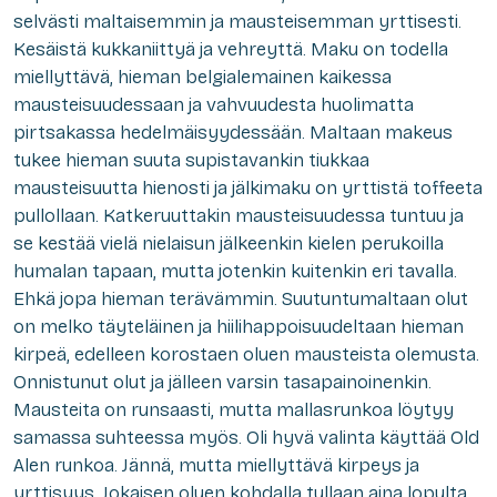
selvästi maltaisemmin ja mausteisemman yrttisesti.
Kesäistä kukkaniittyä ja vehreyttä. Maku on todella
miellyttävä, hieman belgialemainen kaikessa
mausteisuudessaan ja vahvuudesta huolimatta
pirtsakassa hedelmäisyydessään. Maltaan makeus
tukee hieman suuta supistavankin tiukkaa
mausteisuutta hienosti ja jälkimaku on yrttistä toffeeta
pullollaan. Katkeruuttakin mausteisuudessa tuntuu ja
se kestää vielä nielaisun jälkeenkin kielen perukoilla
humalan tapaan, mutta jotenkin kuitenkin eri tavalla.
Ehkä jopa hieman terävämmin. Suutuntumaltaan olut
on melko täyteläinen ja hiilihappoisuudeltaan hieman
kirpeä, edelleen korostaen oluen mausteista olemusta.
Onnistunut olut ja jälleen varsin tasapainoinenkin.
Mausteita on runsaasti, mutta mallasrunkoa löytyy
samassa suhteessa myös. Oli hyvä valinta käyttää Old
Alen runkoa. Jännä, mutta miellyttävä kirpeys ja
yrttisyys. Jokaisen oluen kohdalla tullaan aina lopulta