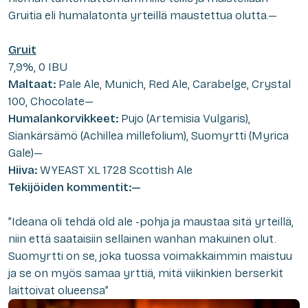
Gruitia eli humalatonta yrteillä maustettua olutta.—
Gruit
7,9%, 0 IBU
Maltaat:
Pale Ale, Munich, Red Ale, Carabelge, Crystal
100, Chocolate—
Humalankorvikkeet:
Pujo (Artemisia Vulgaris),
Siankärsämö (Achillea millefolium), Suomyrtti (Myrica
Gale)—
Hiiva:
WYEAST XL 1728 Scottish Ale
Tekijöiden kommentit:—
”Ideana oli tehdä old ale -pohja ja maustaa sitä yrteillä,
niin että saataisiin sellainen wanhan makuinen olut.
Suomyrtti on se, joka tuossa voimakkaimmin maistuu
ja se on myös samaa yrttiä, mitä viikinkien berserkit
laittoivat olueensa”