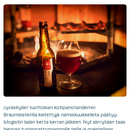
Jyväskylän tuottoisan kotipanotandemin
Braumeisterilla keitettyjä namiskuukkeleita päätyy
blogistin lasiin kerta kerran jälkeen. Nyt siirrytään taas
hieman tuntemattomammille teille ja maistellaan