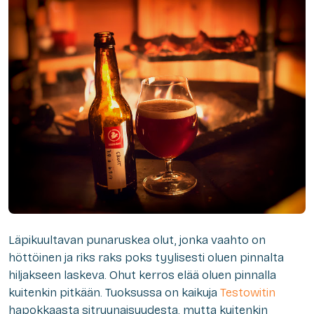
Läpikuultavan punaruskea olut, jonka vaahto on
höttöinen ja riks raks poks tyylisesti oluen pinnalta
hiljakseen laskeva. Ohut kerros elää oluen pinnalla
kuitenkin pitkään. Tuoksussa on kaikuja
Testowitin
hapokkaasta sitruunaisuudesta, mutta kuitenkin