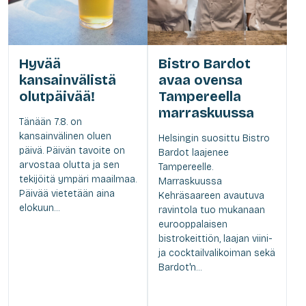
Hyvää
Bistro Bardot
kansainvälistä
avaa ovensa
olutpäivää!
Tampereella
marraskuussa
Tänään 7.8. on
kansainvälinen oluen
Helsingin suosittu Bistro
päivä. Päivän tavoite on
Bardot laajenee
arvostaa olutta ja sen
Tampereelle.
tekijöitä ympäri maailmaa.
Marraskuussa
Päivää vietetään aina
Kehräsaareen avautuva
elokuun...
ravintola tuo mukanaan
eurooppalaisen
bistrokeittiön, laajan viini-
ja cocktailvalikoiman sekä
Bardot'n...