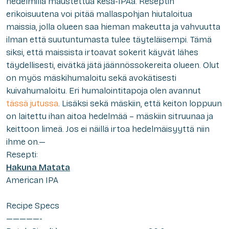
hedelmillä maustettua kesä-IPAa. Reseptin
erikoisuutena voi pitää mallaspohjan hiutaloitua
maissia, jolla olueen saa hieman makeutta ja vahvuutta
ilman että suutuntumasta tulee täyteläisempi. Tämä
siksi, että maissista irtoavat sokerit käyvät lähes
täydellisesti, eivätkä jätä jäännössokereita olueen. Olut
on myös mäskihumaloitu sekä avokätisesti
kuivahumaloitu. Eri humalointitapoja olen avannut
tässä jutussa
. Lisäksi sekä mäskiin, että keiton loppuun
on laitettu ihan aitoa hedelmää – mäskiin sitruunaa ja
keittoon limeä. Jos ei näillä irtoa hedelmäisyyttä niin
ihme on.—
Resepti:
Hakuna Matata
American IPA
Recipe Specs
—————-