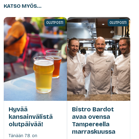
KATSO MYÖS...
OLUTPOSTI
OLUTPOSTI
Hyvää
Bistro Bardot
kansainvälistä
avaa ovensa
olutpäivää!
Tampereella
marraskuussa
Tänään 7.8. on