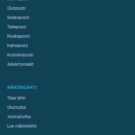
Olutposti
Siideriposti
Tisleposti
Ruokaposti
Kahviposti
Kotiolutposti
Advertoriaalit
NÄKÖISLEHTI
Tilaa lehti
Oluttutka
Juomatutka
Lue näköislehti