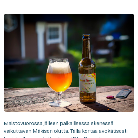
Maistovuorossa jälleen paikallisessa skenessä
vaikuttavan Mäkisen olutta. Tällä kertaa avokätisesti