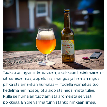
Tuoksu on hyvin intensiivisen ja raikkaan hedelmäinen –
sitrushedelmää, appelsiinia, mangoa ja hieman myös
pihkaista amerikan humalaa.— Todella voimakas tuo
hedelmäinen noste, joka aidoista hedelmistä tulee.
Kyllä se humalan tuottamista aromeista selvästi
poikkeaa. En ole varma tunnistanko niinkään limeä,