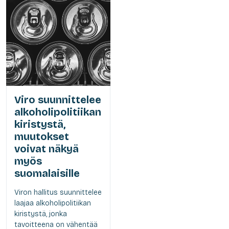
Viro suunnittelee
alkoholipolitiikan
kiristystä,
muutokset
voivat näkyä
myös
suomalaisille
Viron hallitus suunnittelee
laajaa alkoholipolitiikan
kiristystä, jonka
tavoitteena on vähentää