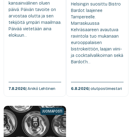
kansainvälinen oluen
Helsingin suosittu Bistro
päivä. Päivän tavoite on
Bardot laajenee
arvostaa olutta ja sen
Tampereelle.
tekijöitä ympäri maailmaa.
Marraskuussa
Päivää vietetään aina
Kehräsaareen avautuva
elokuun...
ravintola tuo mukanaan
eurooppalaisen
bistrokeittiön, laajan viini-
ja cocktailvalikoiman sekä
Bardot'n...
7.8.2026
| Anikó Lehtinen
6.8.2026
| olutpostimestari
JUOMAPOSTI