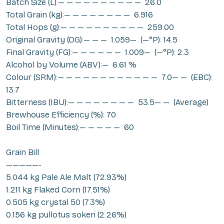
Batch Size (L):— — — — — — — — — — 26.0
Total Grain (kg):— — — — — — — — 6.916
Total Hops (g):— — — — — — — — — — 259.00
Original Gravity (OG):— — — 1.059— (—°P): 14.5
Final Gravity (FG):— — — — — — 1.009— (—°P): 2.3
Alcohol by Volume (ABV):— 6.61 %
Colour (SRM):— — — — — — — — — — — — 7.0— — (EBC):
13.7
Bitterness (IBU):— — — — — — — — 53.5— — (Average)
Brewhouse Efficiency (%): 70
Boil Time (Minutes):— — — — — 60
Grain Bill
—————-
5.044 kg Pale Ale Malt (72.93%)
1.211 kg Flaked Corn (17.51%)
0.505 kg crystal 50 (7.3%)
0.156 kg pullotus sokeri (2.26%)