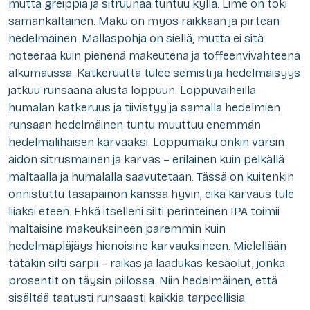
mutta greippiä ja sitruunaa tuntuu kyllä. Lime on toki
samankaltainen. Maku on myös raikkaan ja pirteän
hedelmäinen. Mallaspohja on siellä, mutta ei sitä
noteeraa kuin pienenä makeutena ja toffeenvivahteena
alkumaussa. Katkeruutta tulee semisti ja hedelmäisyys
jatkuu runsaana alusta loppuun. Loppuvaiheilla
humalan katkeruus ja tiivistyy ja samalla hedelmien
runsaan hedelmäinen tuntu muuttuu enemmän
hedelmälihaisen karvaaksi. Loppumaku onkin varsin
aidon sitrusmainen ja karvas – erilainen kuin pelkällä
maltaalla ja humalalla saavutetaan. Tässä on kuitenkin
onnistuttu tasapainon kanssa hyvin, eikä karvaus tule
liiaksi eteen. Ehkä itselleni silti perinteinen IPA toimii
maltaisine makeuksineen paremmin kuin
hedelmäpläjäys hienoisine karvauksineen. Mielellään
tätäkin silti särpii – raikas ja laadukas kesäolut, jonka
prosentit on täysin piilossa. Niin hedelmäinen, että
sisältää taatusti runsaasti kaikkia tarpeellisia