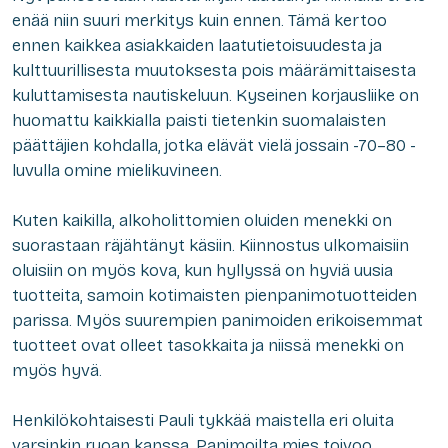
enää niin suuri merkitys kuin ennen. Tämä kertoo
ennen kaikkea asiakkaiden laatutietoisuudesta ja
kulttuurillisesta muutoksesta pois määrämittaisesta
kuluttamisesta nautiskeluun. Kyseinen korjausliike on
huomattu kaikkialla paisti tietenkin suomalaisten
päättäjien kohdalla, jotka elävät vielä jossain -70–80 -
luvulla omine mielikuvineen.
Kuten kaikilla, alkoholittomien oluiden menekki on
suorastaan räjähtänyt käsiin. Kiinnostus ulkomaisiin
oluisiin on myös kova, kun hyllyssä on hyviä uusia
tuotteita, samoin kotimaisten pienpanimotuotteiden
parissa. Myös suurempien panimoiden erikoisemmat
tuotteet ovat olleet tasokkaita ja niissä menekki on
myös hyvä.
Henkilökohtaisesti Pauli tykkää maistella eri oluita
varsinkin ruoan kanssa. Panimoilta mies toivoo