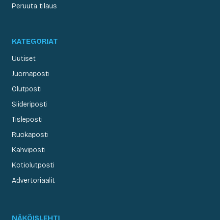
Peruuta tilaus
KATEGORIAT
Uutiset
Juomaposti
Olutposti
Siideriposti
Tisleposti
Ruokaposti
Kahviposti
Kotiolutposti
Advertoriaalit
NÄKÖISLEHTI