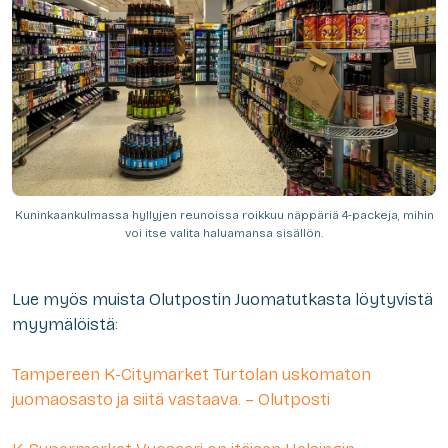
Kuninkaankulmassa hyllyjen reunoissa roikkuu näppäriä 4-packeja, mihin
voi itse valita haluamansa sisällön.
Lue myös muista Olutpostin Juomatutkasta löytyvistä
myymälöistä:
Tampereen K-Citymarket Turtolan uskomaton
juomaosasto ja siitä vastaava. – Olutposti