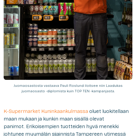
Juomaosastosta vastaava Pauli Roslund iloitsee niin Laadukas
juomaosasto -diplomista kuin TOP TEN -kampanjasta.
K-Supermarket Kuninkaankulmassa
oluet luokitellaan
maan mukaan ja kunkin maan sisällä olevat
panimot. Erikoisempien tuotteiden hyvä menekki
johtunee myymälän sijainnista Tampereen ytimessä