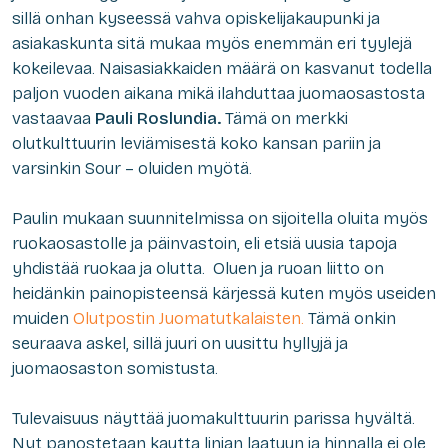
sillä onhan kyseessä vahva opiskelijakaupunki ja
asiakaskunta sitä mukaa myös enemmän eri tyylejä
kokeilevaa. Naisasiakkaiden määrä on kasvanut todella
paljon vuoden aikana mikä ilahduttaa juomaosastosta
vastaavaa
Pauli Roslundia.
Tämä on merkki
olutkulttuurin leviämisestä koko kansan pariin ja
varsinkin Sour – oluiden myötä.
Paulin mukaan suunnitelmissa on sijoitella oluita myös
ruokaosastolle ja päinvastoin, eli etsiä uusia tapoja
yhdistää ruokaa ja olutta. Oluen ja ruoan liitto on
heidänkin painopisteensä kärjessä kuten myös useiden
muiden
Olutpostin Juomatutkalaisten.
Tämä onkin
seuraava askel, sillä juuri on uusittu hyllyjä ja
juomaosaston somistusta.
Tulevaisuus näyttää juomakulttuurin parissa hyvältä.
Nyt panostetaan kautta linjan laatuun ja hinnalla ei ole