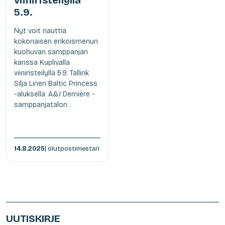
5.9.
Nyt voit nauttia
kokonaisen erikoismenun
kuohuvan samppanjan
kanssa Kuplivalla
viiniristeilyllä 5.9. Tallink
Silja Linen Baltic Princess
-aluksella. A&J Demière -
samppanjatalon...
14.8.2025
| olutpostimestari
UUTISKIRJE