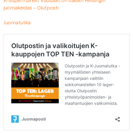
K-Supermarket Vuosaari on itäisen Helsingin
juomakeidas – Olutposti
Juomatutka