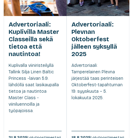
Advertoriaali:
Advertoriaali:
Kuplivilla Master
Plevnan
Classeilla sekä
Oktoberfest
tietoa että
jälleen syksyllä
nautintoa!
2025
Kuplivalla viiniristeilyllä
Advertoriaali:
Tallink Silja Linen Baltic
Tamperelainen Plevna
Princess -laivan 5.9.
järjestää taas perinteisen
lähdöllä saat lasikaupalla
Oktoberfest-tapahtuman
tietoa ja nautintoa
19. syyskuuta – 5.
Master Class -
lokakuuta 2025.
viiniluennoilla ja
työpajoissa.
21.8.2025
| olutpostimestari
18.8.2025
| olutpostimestari