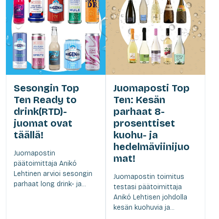
Sesongin Top
Juomaposti Top
Ten Ready to
Ten: Kesän
drink(RTD)-
parhaat 8-
juomat ovat
prosenttiset
täällä!
kuohu- ja
hedelmäviinijuo
Juomapostin
mat!
päätoimittaja Anikó
Lehtinen arvioi sesongin
Juomapostin toimitus
parhaat long drink- ja...
testasi päätoimittaja
Anikó Lehtisen johdolla
kesän kuohuvia ja...