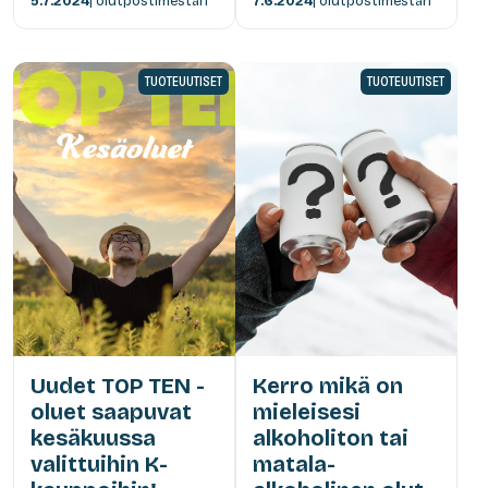
5.7.2024
| olutpostimestari
7.6.2024
| olutpostimestari
TUOTEUUTISET
TUOTEUUTISET
Uudet TOP TEN -
Kerro mikä on
oluet saapuvat
mieleisesi
kesäkuussa
alkoholiton tai
valittuihin K-
matala-