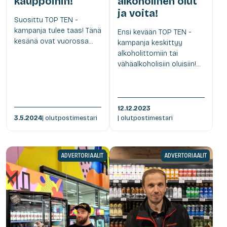
kauppoihin!
alkoholinen olut
ja voita!
Suosittu TOP TEN -
kampanja tulee taas! Tänä
Ensi kevään TOP TEN -
kesänä ovat vuorossa...
kampanja keskittyy
alkoholittomiin tai
vähäalkoholisiin oluisiin!...
12.12.2023
3.5.2024
| olutpostimestari
| olutpostimestari
ADVERTORIAALIT
ADVERTORIAALIT