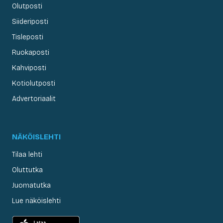
Olutposti
Siideriposti
Tisleposti
Ruokaposti
Kahviposti
Kotiolutposti
Advertoriaalit
NÄKÖISLEHTI
Tilaa lehti
Oluttutka
Juomatutka
Lue näköislehti