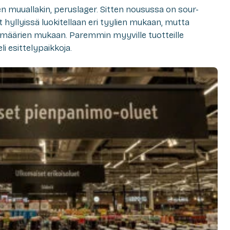
en muuallakin, peruslager. Sitten nousussa on sour-
et hyllyissä luokitellaan eri tyylien mukaan, mutta
imäärien mukaan. Paremmin myyville tuotteille
 esittelypaikkoja.