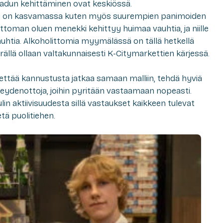
adun kehittäminen ovat keskiössä.
i on kasvamassa kuten myös suurempien panimoiden
ttoman oluen menekki kehittyy huimaa vauhtia, ja niille
vauhtia. Alkoholittomia myymälässä on tällä hetkellä
ärällä ollaan valtakunnaisesti K-Citymarkettien kärjessä.
hettää kannustusta jatkaa samaan malliin, tehdä hyviä
hteydenottoja, joihin pyritään vastaamaan nopeasti.
in aktiivisuudesta sillä vastaukset kaikkeen tulevat
etä puolitiehen.