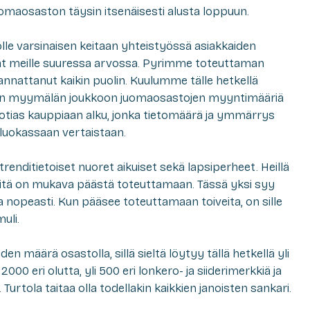
omaosaston täysin itsenäisesti alusta loppuun.
lle varsinaisen keitaan yhteistyössä asiakkaiden
vat meille suuressa arvossa. Pyrimme toteuttaman
 kannattanut kaikin puolin. Kuulumme tälle hetkellä
n myymälän joukkoon juomaosastojen myyntimääriä
- vuotias kauppiaan alku, jonka tietomäärä ja ymmärrys
luokassaan vertaistaan.
renditietoiset nuoret aikuiset sekä lapsiperheet. Heillä
a niitä on mukava päästä toteuttamaan. Tässä yksi syy
nopeasti. Kun pääsee toteuttamaan toiveita, on sille
uli.
n määrä osastolla, sillä sieltä löytyy tällä hetkellä yli
 2000 eri olutta, yli 500 eri lonkero- ja siiderimerkkiä ja
 Turtola taitaa olla todellakin kaikkien janoisten sankari.