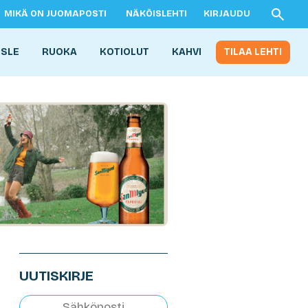
MIKÄ ON JUOMAPOSTI
NÄKÖISLEHTI
KIRJAUDU
ISLE
RUOKA
KOTIOLUT
KAHVI
TILAA LEHTI
UUTISKIRJE