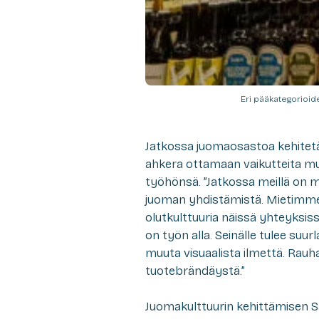
Eri pääkategorioid
Jatkossa juomaosastoa kehitet
ahkera ottamaan vaikutteita m
työhönsä. ”Jatkossa meillä on m
juoman yhdistämistä. Mietimme
olutkulttuuria näissä yhteyksis
on työn alla. Seinälle tulee suu
muuta visuaalista ilmettä. Rauhall
tuotebrändäystä.”
Juomakulttuurin kehittämisen S