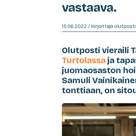
vastaava.
15.06.2022 / Kirjoittaja olutpost
Olutposti vieraili
Turtolassa
ja tap
juomaosaston hoit
Samuli Vainikainen
tonttiaan, on sito