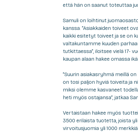
että hän on saanut toteuttaa ju
Samuli on loihtinut juomaosasto
kanssa. ”Asiakkaiden toiveet o
kaikki esitetyt toiveet ja se on
valtakuntamme kuuden parhaa
tutkittaessa”, iloitsee vielä 17
kaupan alaan hakee omassa ikä
”Suurin asiakasryhmä meillä on t
on tosi paljon hyviä toiveita j
miksi olemme kasvaneet todella 
heti myös ostajansa”, jatkaa Sam
Vertaistaan hakee myös tuotteide
3500 erilaista tuotetta, joista yli
virvoitusjuomia yli 1000 merkkiä.