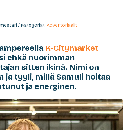
imestari / Kategoriat:
Advertoriaalit
 Tampereella
K-Citymarket
asi ehkä nuorimman
ajan sitten ikinä. Nimi on
 ja tyyli, millä Samuli hoitaa
utunut ja energinen.