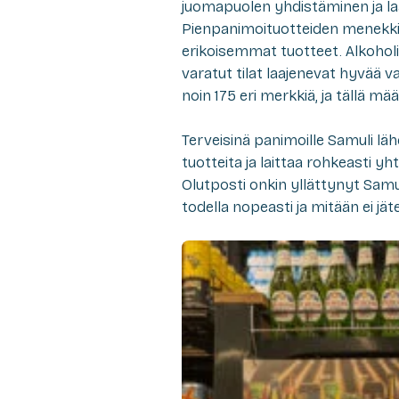
juomapuolen yhdistäminen ja la
Pienpanimoituotteiden menekk
erikoisemmat tuotteet. Alkoholi
varatut tilat laajenevat hyvää 
noin 175 eri merkkiä, ja tällä mä
Terveisinä panimoille Samuli lä
tuotteita ja laittaa rohkeasti y
Olutposti onkin yllättynyt Samul
todella nopeasti ja mitään ei jät