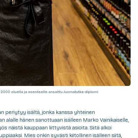
i 2000 oluella ja asenteelle ansaittu Juomatutka-diplomi
an periytyy isältä, jonka kanssa yhteinen
an alalle hänen sanottuaan isälleen Marko Vainikaiselle,
 näistä kauppaan liittyvistä asioita. Siitä alkoi
iaaksi. Mies onkin syvästi kiitollinen isälleen siitä,