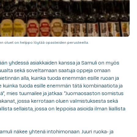
en oluet on helppo löytää opasteiden perusteella.
ään yhdessä asiakkaiden kanssa ja Samuli on myös
uualta sekä soveltamaan saatuja oppeja omaan
ietinnän alla, kuinka tuoda enemmän esille ruoan ja
 kuinka tuoda esille enemmän tätä kombinaatiota ja
sä”, mies tuumailee ja jatkaa: ”Juomaosaston somistus
rlakanat, jossa kerrotaan oluen valmistuksesta sekä
ista sellaista, jossa on leppoisa asioida ilman liiallista
amuli näkee yhtenä intohimonaan. Juuri ruoka- ja