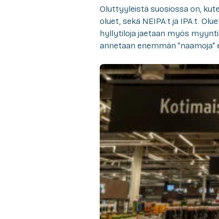
Oluttyyleistä suosiossa on, kut
oluet, sekä NEIPA:t ja IPA:t. Olu
hyllytiloja jaetaan myös myynt
annetaan enemmän ”naamoja” eli