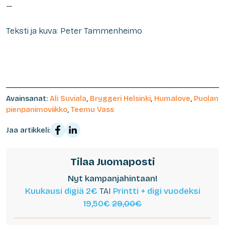
—
Teksti ja kuva: Peter Tammenheimo
Avainsanat:
Ali Suviala
,
Bryggeri Helsinki
,
Humalove
,
Puolan
pienpanimoviikko
,
Teemu Vass
Jaa artikkeli:
Tilaa Juomaposti
Nyt kampanjahintaan!
Kuukausi digiä 2€
TAI
Printti + digi vuodeksi
19,50€
29,00€