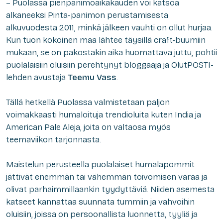
– Puolassa pienpanimoaikakauden voi katsoa
alkaneeksi Pinta-panimon perustamisesta
alkuvuodesta 2011, minkä jälkeen vauhti on ollut hurjaa.
Kun tuon kokoinen maa lähtee täysillä craft-buumiin
mukaan, se on pakostakin aika huomattava juttu, pohtii
puolalaisiin oluisiin perehtynyt bloggaaja ja OlutPOSTI-
lehden avustaja
Teemu Vass
.
Tällä hetkellä Puolassa valmistetaan paljon
voimakkaasti humaloituja trendioluita kuten India ja
American Pale Aleja, joita on valtaosa myös
teemaviikon tarjonnasta.
Maistelun perusteella puolalaiset humalapommit
jättivät enemmän tai vähemmän toivomisen varaa ja
olivat parhaimmillaankin tyydyttäviä. Niiden asemesta
katseet kannattaa suunnata tummiin ja vahvoihin
oluisiin, joissa on persoonallista luonnetta, tyyliä ja