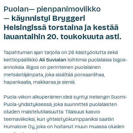
Puolan— pienpanimoviikko
—
käynnistyi Bryggeri
Helsingissä torstaina ja kestää
lauantaihin 20. toukokuuta asti.
Tapahtuman ajan tarjolla on 26 käsityöolutta sekä
keittiöpäällikkö
Ali Suvialan
loihtimia puolalaisia bigos-
annoksia. Bigos on perinteinen puolalainen
metsästäjänpata, joka sisältää porsaanlihaa,
hapankaalia, makkaraa ja sieniä.
Puola-viikon alkuperäinen ideä syntyi Helsingin Suomi-
Puola-yhdistyksessä, joka suunnitteli puolalaisten
oluiden maistelutilaisuutta. Tilaisuus kasvoi
teemaviikoksi, kun yhteistyökumppaniksi saatiin
Humalove Oy, joka on hoitanut muun muassa oluiden