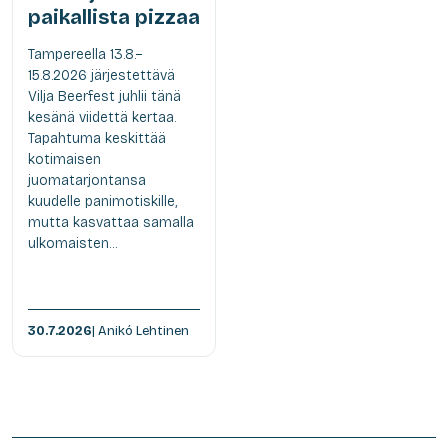
paikallista pizzaa
Tampereella 13.8.–
15.8.2026 järjestettävä
Vilja Beerfest juhlii tänä
kesänä viidettä kertaa.
Tapahtuma keskittää
kotimaisen
juomatarjontansa
kuudelle panimotiskille,
mutta kasvattaa samalla
ulkomaisten...
30.7.2026
| Anikó Lehtinen