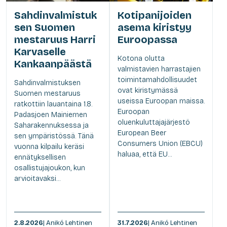
Sahdinvalmistuk
Kotipanijoiden
sen Suomen
asema kiristyy
mestaruus Harri
Euroopassa
Karvaselle
Kotona olutta
Kankaanpäästä
valmistavien harrastajien
toimintamahdollisuudet
Sahdinvalmistuksen
ovat kiristymässä
Suomen mestaruus
useissa Euroopan maissa.
ratkottiin lauantaina 1.8.
Euroopan
Padasjoen Mainiemen
oluenkuluttajajärjestö
Saharakennuksessa ja
European Beer
sen ympäristössä. Tänä
Consumers Union (EBCU)
vuonna kilpailu keräsi
haluaa, että EU...
ennätyksellisen
osallistujajoukon, kun
arvioitavaksi...
2.8.2026
| Anikó Lehtinen
31.7.2026
| Anikó Lehtinen