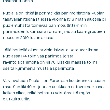
maahantuonnin.
Puolalla on pitkä ja perinteikäs panimohistoria. Puolan
tasavallan itsenäistyessä vuonna 1918 maan alueella oli
puolentuhatta toimivaa panimoa. Sittemmin
panimoiden lukumäärä romahti, mutta kääntyi uuteen
nousuun 2010-luvun alussa.
Tällä hetkellä oluen arviointisivusto RateBeer listaa
Puolassa 174 toimivaa panimoa, joista
ravintolapanimoita on yli 70. Lisäksi maassa toimii
useita kymmeniä mustalaispanimoita.
Väkiluvultaan Puola— on Euroopan kuudenneksi suurin
maa. Sen liki 40 miljoonan asukkaan ostovoima kasvaa
kaiken aikaa, mikä heijastuu väistämättä myös
olutkulttuuriin.