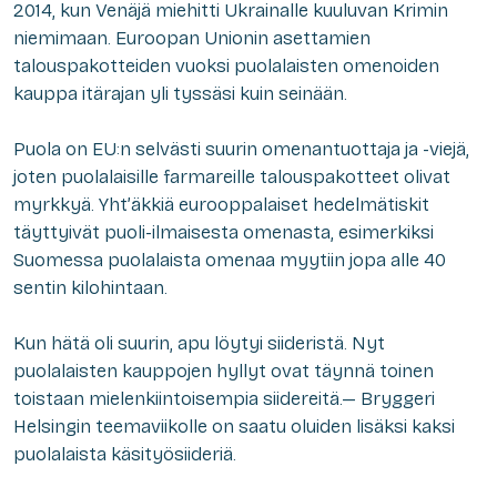
2014, kun Venäjä miehitti Ukrainalle kuuluvan Krimin
niemimaan. Euroopan Unionin asettamien
talouspakotteiden vuoksi puolalaisten omenoiden
kauppa itärajan yli tyssäsi kuin seinään.
Puola on EU:n selvästi suurin omenantuottaja ja -viejä,
joten puolalaisille farmareille talouspakotteet olivat
myrkkyä. Yht’äkkiä eurooppalaiset hedelmätiskit
täyttyivät puoli-ilmaisesta omenasta, esimerkiksi
Suomessa puolalaista omenaa myytiin jopa alle 40
sentin kilohintaan.
Kun hätä oli suurin, apu löytyi siideristä. Nyt
puolalaisten kauppojen hyllyt ovat täynnä toinen
toistaan mielenkiintoisempia siidereitä.— Bryggeri
Helsingin teemaviikolle on saatu oluiden lisäksi kaksi
puolalaista käsityösiideriä.