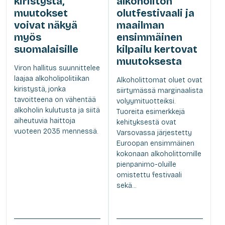
kiristystä,
alkoholiton
muutokset
olutfestivaali ja
voivat näkyä
maailman
myös
ensimmäinen
suomalaisille
kilpailu kertovat
muutoksesta
Viron hallitus suunnittelee
laajaa alkoholipolitiikan
Alkoholittomat oluet ovat
kiristystä, jonka
siirtymässä marginaalista
tavoitteena on vähentää
volyymituotteiksi.
alkoholin kulutusta ja siitä
Tuoreita esimerkkejä
aiheutuvia haittoja
kehityksestä ovat
vuoteen 2035 mennessä.
Varsovassa järjestetty
Euroopan ensimmäinen
kokonaan alkoholittomille
pienpanimo-oluille
omistettu festivaali
sekä...