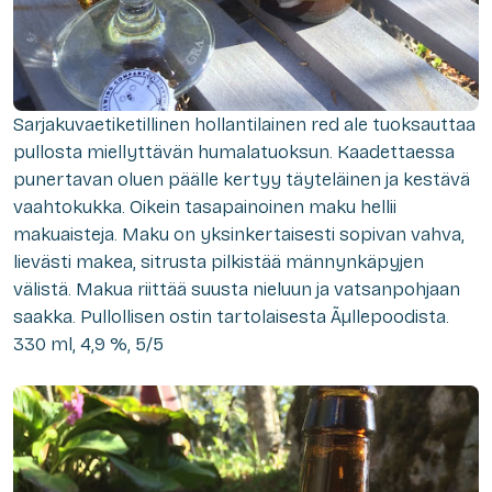
Sarjakuvaetiketillinen hollantilainen red ale tuoksauttaa
pullosta miellyttävän humalatuoksun. Kaadettaessa
punertavan oluen päälle kertyy täyteläinen ja kestävä
vaahtokukka. Oikein tasapainoinen maku hellii
makuaisteja. Maku on yksinkertaisesti sopivan vahva,
lievästi makea, sitrusta pilkistää männynkäpyjen
välistä. Makua riittää suusta nieluun ja vatsanpohjaan
saakka. Pullollisen ostin tartolaisesta Ãµllepoodista.
330 ml, 4,9 %, 5/5