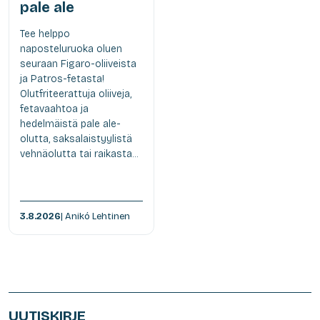
pale ale
Tee helppo
naposteluruoka oluen
seuraan Figaro-oliiveista
ja Patros-fetasta!
Olutfriteerattuja oliiveja,
fetavaahtoa ja
hedelmäistä pale ale-
olutta, saksalaistyylistä
vehnäolutta tai raikasta...
3.8.2026
| Anikó Lehtinen
UUTISKIRJE