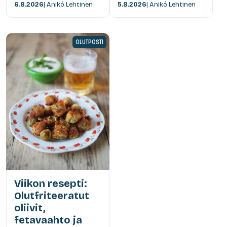
6.8.2026
| Anikó Lehtinen
5.8.2026
| Anikó Lehtinen
OLUTPOSTI
Viikon resepti:
Olutfriteeratut
oliivit,
fetavaahto ja