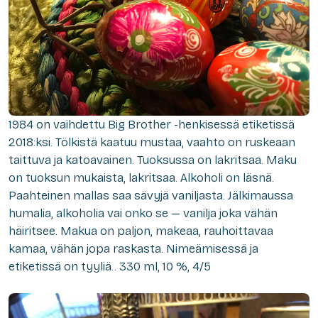
1984 on vaihdettu Big Brother -henkisessä etiketissä
2018:ksi. Tölkistä kaatuu mustaa, vaahto on ruskeaan
taittuva ja katoavainen. Tuoksussa on lakritsaa. Maku
on tuoksun mukaista, lakritsaa. Alkoholi on läsnä.
Paahteinen mallas saa sävyjä vaniljasta. Jälkimaussa
humalia, alkoholia vai onko se — vanilja joka vähän
häiritsee. Makua on paljon, makeaa, rauhoittavaa
kamaa, vähän jopa raskasta. Nimeämisessä ja
etiketissä on tyyliä.. 330 ml, 10 %, 4/5