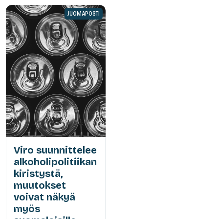
JUOMAPOSTI
Viro suunnittelee
alkoholipolitiikan
kiristystä,
muutokset
voivat näkyä
myös