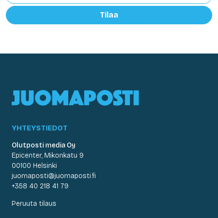
Tilaa
YHTEYSTIEDOT
Olutposti media Oy
Epicenter, Mikonkatu 9
00100 Helsinki
juomaposti@juomaposti.fi
+358 40 218 41 79
Peruuta tilaus