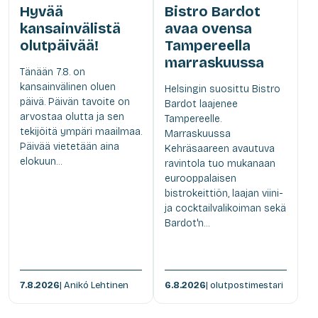
Hyvää
Bistro Bardot
kansainvälistä
avaa ovensa
olutpäivää!
Tampereella
marraskuussa
Tänään 7.8. on
kansainvälinen oluen
Helsingin suosittu Bistro
päivä. Päivän tavoite on
Bardot laajenee
arvostaa olutta ja sen
Tampereelle.
tekijöitä ympäri maailmaa.
Marraskuussa
Päivää vietetään aina
Kehräsaareen avautuva
elokuun...
ravintola tuo mukanaan
eurooppalaisen
bistrokeittiön, laajan viini-
ja cocktailvalikoiman sekä
Bardot'n...
7.8.2026
| Anikó Lehtinen
6.8.2026
| olutpostimestari