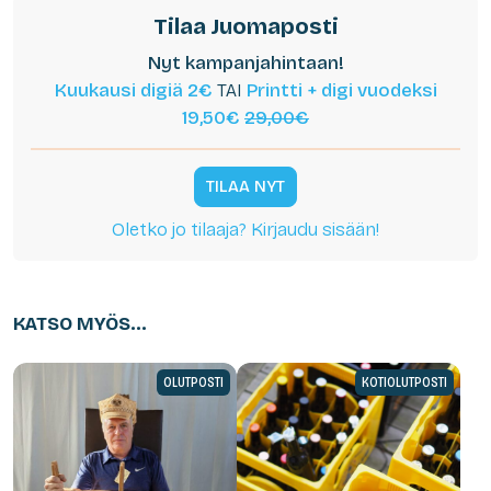
Tilaa Juomaposti
Nyt kampanjahintaan!
Kuukausi digiä 2€
TAI
Printti + digi vuodeksi
19,50€
29,00€
TILAA NYT
Oletko jo tilaaja? Kirjaudu sisään!
KATSO MYÖS...
OLUTPOSTI
KOTIOLUTPOSTI