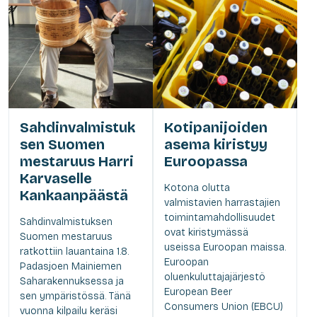
Sahdinvalmistuk
Kotipanijoiden
sen Suomen
asema kiristyy
mestaruus Harri
Euroopassa
Karvaselle
Kotona olutta
Kankaanpäästä
valmistavien harrastajien
toimintamahdollisuudet
Sahdinvalmistuksen
ovat kiristymässä
Suomen mestaruus
useissa Euroopan maissa.
ratkottiin lauantaina 1.8.
Euroopan
Padasjoen Mainiemen
oluenkuluttajajärjestö
Saharakennuksessa ja
European Beer
sen ympäristössä. Tänä
Consumers Union (EBCU)
vuonna kilpailu keräsi