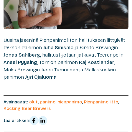
Uusina jäseninä Pienpanimoliiton hallitukseen liittyivät
Perhon Panimon
Juha Sinisalo
ja Kimito Brewingin
Jonas Sahlberg
, hallitustyötään jatkavat Teerenpelin
Anssi Pyysing
, Tornion panimon
Kaj Kostiander
,
Maku Brewingin
Jussi Tamminen
ja Mallaskosken
panimon
Jyri Ojaluoma
.
Avainsanat:
olut
,
panimo
,
pienpanimo
,
Pienpanimoliitto
,
Rocking Bear Brewers
Jaa artikkeli: