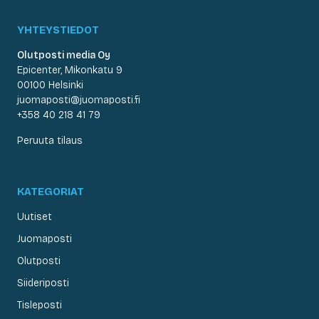
YHTEYSTIEDOT
Olutposti media Oy
Epicenter, Mikonkatu 9
00100 Helsinki
juomaposti@juomaposti.fi
+358 40 218 41 79
Peruuta tilaus
KATEGORIAT
Uutiset
Juomaposti
Olutposti
Siideriposti
Tisleposti