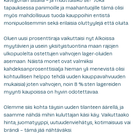
kategorian sisällä – ja muuttuisiko se? Joka
tapauksessa panimoille ja maahantuojille tämä olisi
myös mahdollisuus tuoda kauppoihin entistä
monipuolisemmin sekä erilaisia oluttyylejä että oluita.
Oluen uusi prosenttiraja vaikuttaisi nyt Alkoissa
myytävien ja usein yksityistuontina maan rajojen
ulkopuolelta ostettujen vahvojen lager-oluiden
asemaan. Näistä monet ovat valmiiksi
kahdeksanprosenttisia(ja hieman yli menevistä olisi
kohtuullisen helppo tehdä uuden kauppavahvuuden
mukaisia) joten vahvojen, noin 8 %:sten lagereiden
myynti kaupoissa on hyvin odotettavaa.
Olemme siis kohta täysin uuden tilanteen äärellä, ja
saamme nähdä mihin kuluttajan käsi käy. Vaikuttaako
hinta, juomatyyppi, uutuudenviehätys, kotimaisuus vai
brändi – tämä jää nähtäväksi.