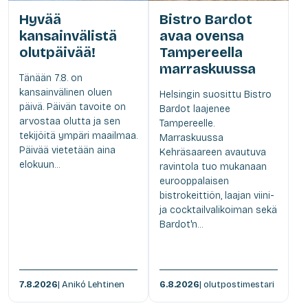
Hyvää
Bistro Bardot
kansainvälistä
avaa ovensa
olutpäivää!
Tampereella
marraskuussa
Tänään 7.8. on
kansainvälinen oluen
Helsingin suosittu Bistro
päivä. Päivän tavoite on
Bardot laajenee
arvostaa olutta ja sen
Tampereelle.
tekijöitä ympäri maailmaa.
Marraskuussa
Päivää vietetään aina
Kehräsaareen avautuva
elokuun...
ravintola tuo mukanaan
eurooppalaisen
bistrokeittiön, laajan viini-
ja cocktailvalikoiman sekä
Bardot'n...
7.8.2026
| Anikó Lehtinen
6.8.2026
| olutpostimestari