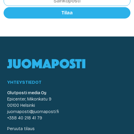
Tilaa
YHTEYSTIEDOT
Olutposti media Oy
Epicenter, Mikonkatu 9
00100 Helsinki
juomaposti@juomaposti.fi
+358 40 218 41 79
Peruuta tilaus