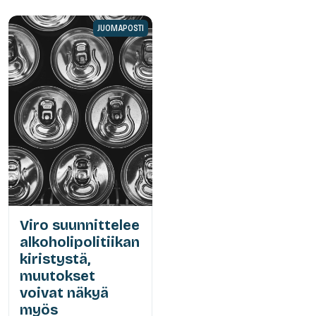
JUOMAPOSTI
Viro suunnittelee
alkoholipolitiikan
kiristystä,
muutokset
voivat näkyä
myös