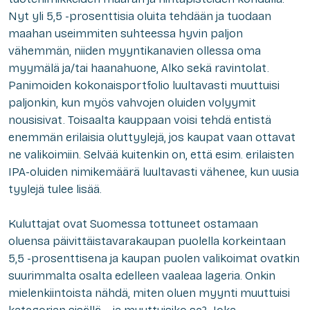
Nyt yli 5,5 -prosenttisia oluita tehdään ja tuodaan
maahan useimmiten suhteessa hyvin paljon
vähemmän, niiden myyntikanavien ollessa oma
myymälä ja/tai haanahuone, Alko sekä ravintolat.
Panimoiden kokonaisportfolio luultavasti muuttuisi
paljonkin, kun myös vahvojen oluiden volyymit
nousisivat. Toisaalta kauppaan voisi tehdä entistä
enemmän erilaisia oluttyylejä, jos kaupat vaan ottavat
ne valikoimiin. Selvää kuitenkin on, että esim. erilaisten
IPA-oluiden nimikemäärä luultavasti vähenee, kun uusia
tyylejä tulee lisää.
Kuluttajat ovat Suomessa tottuneet ostamaan
oluensa päivittäistavarakaupan puolella korkeintaan
5,5 -prosenttisena ja kaupan puolen valikoimat ovatkin
suurimmalta osalta edelleen vaaleaa lageria. Onkin
mielenkiintoista nähdä, miten oluen myynti muuttuisi